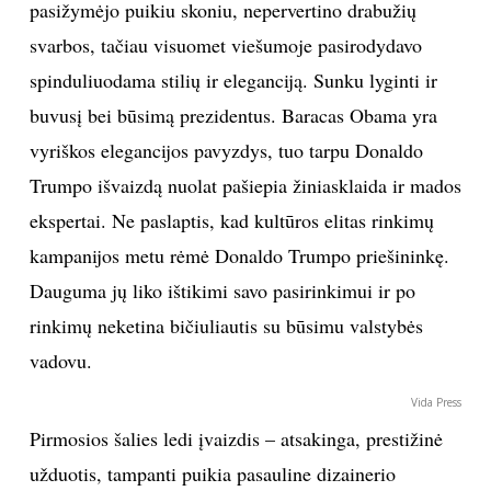
pasižymėjo puikiu skoniu, nepervertino drabužių
TEATRAS
svarbos, tačiau visuomet viešumoje pasirodydavo
spinduliuodama stilių ir eleganciją. Sunku lyginti ir
SPORTAS
buvusį bei būsimą prezidentus. Baracas Obama yra
vyriškos elegancijos pavyzdys, tuo tarpu Donaldo
FOTOGRAFIJA
Trumpo išvaizdą nuolat pašiepia žiniasklaida ir mados
ekspertai. Ne paslaptis, kad kultūros elitas rinkimų
MENAS
kampanijos metu rėmė Donaldo Trumpo priešininkę.
ORAI
Dauguma jų liko ištikimi savo pasirinkimui ir po
rinkimų neketina bičiuliautis su būsimu valstybės
ĮDOMYBĖS
vadovu.
Vida Press
ISTORIJA
Pirmosios šalies ledi įvaizdis – atsakinga, prestižinė
KNYGOS
užduotis, tampanti puikia pasauline dizainerio