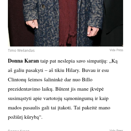
Timo Weilandas
Vida Press
Donna Karan
taip pat neslepia savo simpatijų: „Ką
aš galiu pasakyti – aš tikiu Hilary. Buvau ir esu
Clintonų šeimos šalininkė dar nuo Billo
prezidentavimo laikų. Būtent jis mane įkvėpė
susimąstyti apie vartotojų sąmoningumą ir kaip
mados pasaulis gali tai įtakoti. Tai pakeitė mano
požiūrį kūrybą“.