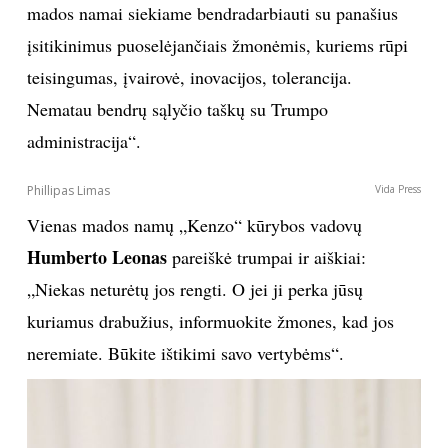
Donna Karan
Vida Press
Tomas Fordas
Atvirai išsakė savo poziciją ir
: „Prieš
porą metų gavau oficialų prašymą rengti Melanią,
tačiau atsisakiau. Ji nėra mano tipo moteris. Esu
demokratas ir balsavau už Hilary Clinton. Tačiau net
jei ji būtų laimėjusi rinkimus, nemanau, kad mano
kuriami drabužiai tinkami pirmosios ledi įvaizdžiui.
Jie pernelyg brangūs ir nėra tinkami atstovauti tautą“.