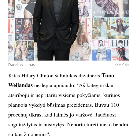
Darekas Lamas
Vida Press
Timo
Kitas Hilary Clinton šalininkas dizaineris
Weilandas
neslepia apmaudo: “Aš kategoriškai
atsiriboju ir nepritariu visiems pokyčiams, kuriuos
planuoja vykdyti būsimas prezidentas. Buvau 110
procentų tikras, kad laimės jo varžovė. Jaučiuosi
sugniuždytas ir nusivylęs. Nenoriu turėti nieko bendra
su tais žmonėmis“.