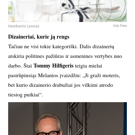
„Rinkimų kampanija buvo labai įtempta ir
emocionali. Rezultatai tik patvirtino mano įsitikinimą,
kad turime tvirtai atstovauti savo vertybes. Kaip
mados namai siekiame bendradarbiauti su panašius
įsitikinimus puoselėjančiais žmonėmis, kuriems rūpi
teisingumas, įvairovė, inovacijos, tolerancija.
Nematau bendrų sąlyčio taškų su Trumpo
administracija“.