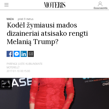
Prisijungti
MADA
prieš 9 metus
Kodėl žymiausi mados
dizaineriai atsisako rengti
VEIDAI
Melanią Trump?
MONARCHIJA
MADA
PARENGĖ JUSTĖ KUBILINSKAITĖ
MOTERIS.LT
2017-01-10 00:15:00
GROŽIS
SVEIKATA
APIE MANE