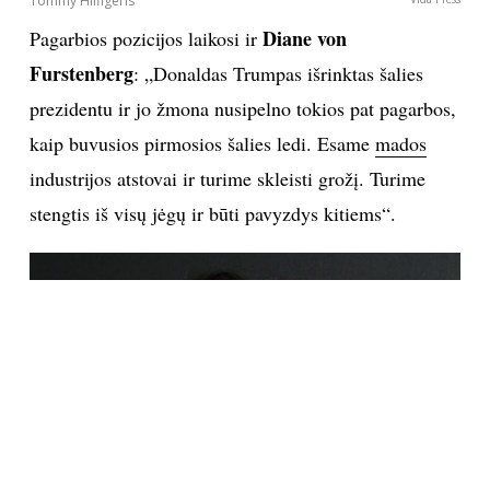
Phillipas Limas
Vida Press
Vienas mados namų „Kenzo“ kūrybos vadovų
Humberto Leonas
pareiškė trumpai ir aiškiai:
„Niekas neturėtų jos rengti. O jei ji perka jūsų
kuriamus drabužius, informuokite žmones, kad jos
neremiate. Būkite ištikimi savo vertybėms“.