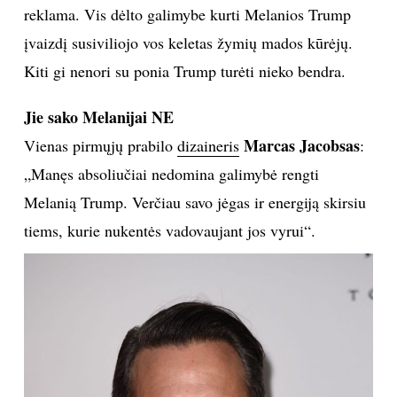
reklama. Vis dėlto galimybe kurti Melanios Trump
INTERJERAS
įvaizdį susiviliojo vos keletas žymių mados kūrėjų.
Kiti gi nenori su ponia Trump turėti nieko bendra.
NAMAI
Jie sako Melanijai NE
VIRTUVĖ
Marcas Jacobsas
Vienas pirmųjų prabilo
dizaineris
:
„Manęs absoliučiai nedomina galimybė rengti
RECEPTAI
Melanią Trump. Verčiau savo jėgas ir energiją skirsiu
tiems, kurie nukentės vadovaujant jos vyrui“.
VAIKAI
NELAIMĖS
KONTAKTAI
PRIVATUMO POLITIKA