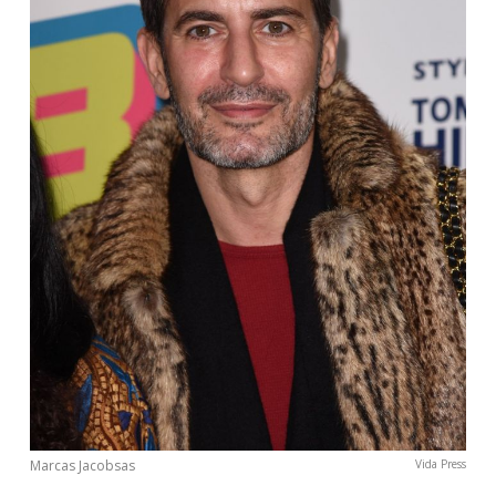
Sekite mus:
PRENUMERUOK
NAUJIENLAIŠKĮ
Prenumeruodami portalą,
Jūs sutinkate su
taisyklėmis
Marcas Jacobsas
Vida Press