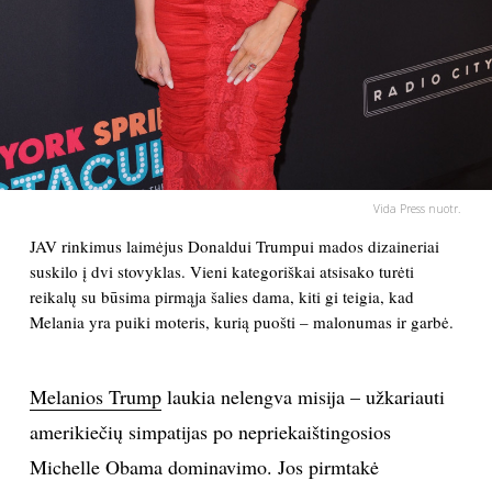
PSICHOLOGIJA
HOROSKOPAI
ASTROLOGIJA
Vida Press nuotr.
POLITIKA
JAV rinkimus laimėjus Donaldui Trumpui mados dizaineriai
suskilo į dvi stovyklas. Vieni kategoriškai atsisako turėti
KULTŪRA
reikalų su būsima pirmąja šalies dama, kiti gi teigia, kad
Melania yra puiki moteris, kurią puošti – malonumas ir garbė.
LAISVALAIKIS
Melanios Trump
laukia nelengva misija – užkariauti
KINAS
amerikiečių simpatijas po nepriekaištingosios
Michelle Obama dominavimo. Jos pirmtakė
MUZIKA