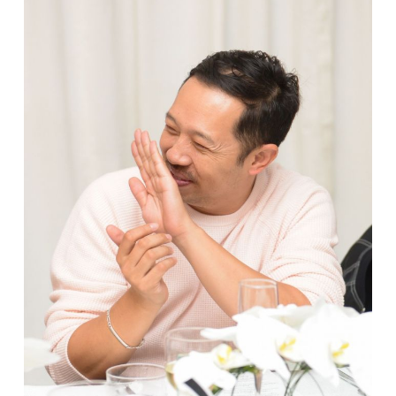
Tomas Fordas
Vida Press
Phillipas
Mėgstamas Michelle Obama dizaineris
Limas
taip pat nusisuko nuo būsimos prezidentienės: