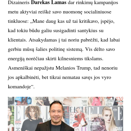
Darekas Lamas
Dizaineris
dar rinkimų kampanijos
metu aktyviai reiškė savo nuomonę socialiniuose
tinkluose: „Mane daug kas už tai kritikavo, įspėjo,
kad tokiu būdu galiu susigadinti santykius su
klientais. Atsakydamas į tai noriu pabrėžti, kad labai
gerbiu mūsų šalies politinę sistemą. Vis dėlto savo
energiją norėčiau skirti kilnesniems tikslams.
Asmeniškai nepažįstu Melanios Trump, tad nenoriu
jos apkalbinėti, bet tikrai nematau savęs jos vyro
komandoje“.