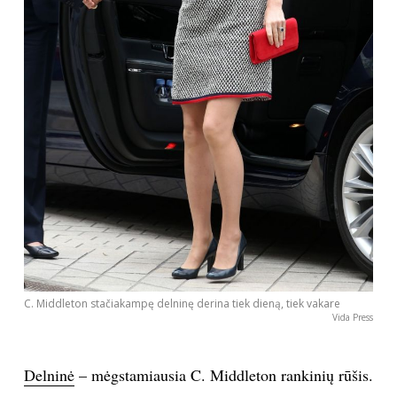
C. Middleton stačiakampę delninę derina tiek dieną, tiek vakare
Vida Press
Delninė
– mėgstamiausia C. Middleton rankinių rūšis.