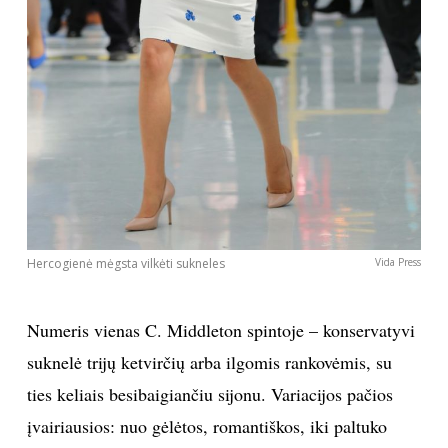
INTERJERAS
NAMAI
VIRTUVĖ
RECEPTAI
VAIKAI
Hercogienė mėgsta vilkėti sukneles
Vida Press
NELAIMĖS
Numeris vienas C. Middleton spintoje – konservatyvi
suknelė trijų ketvirčių arba ilgomis rankovėmis, su
KONTAKTAI
ties keliais besibaigiančiu sijonu. Variacijos pačios
įvairiausios: nuo gėlėtos, romantiškos, iki paltuko
PRIVATUMO POLITIKA