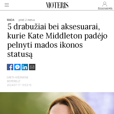
Prisijungti
MADA
prieš 2 metus
5 drabužiai bei aksesuarai,
kurie Kate Middleton padėjo
VEIDAI
pelnyti mados ikonos
MONARCHIJA
statusą
MADA
GRĖTA KIŠONIENĖ
GROŽIS
MOTERIS.LT
2024-07-17 13:53:15
SVEIKATA
APIE MANE