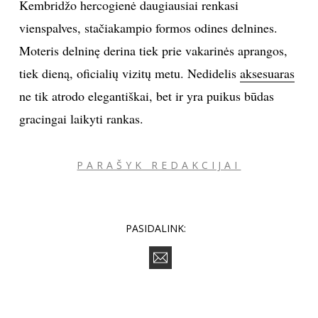
Kembridžo hercogienė daugiausiai renkasi
vienspalves, stačiakampio formos odines delnines.
Moteris delninę derina tiek prie vakarinės aprangos,
tiek dieną, oficialių vizitų metu. Nedidelis
aksesuaras
ne tik atrodo elegantiškai, bet ir yra puikus būdas
gracingai laikyti rankas.
PARAŠYK REDAKCIJAI
PASIDALINK: