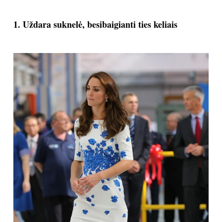
TEATRAS
1. Uždara suknelė, besibaigianti ties keliais
SPORTAS
FOTOGRAFIJA
MENAS
ORAI
ĮDOMYBĖS
ISTORIJA
KNYGOS