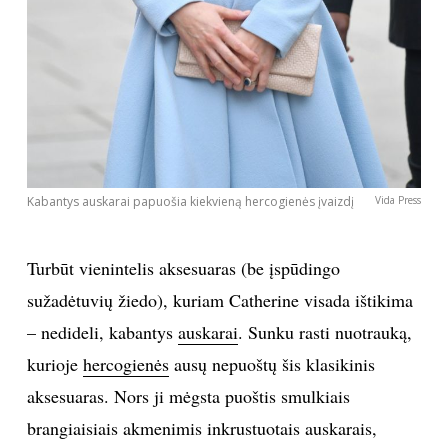
Kabantys auskarai papuošia kiekvieną hercogienės įvaizdį
Vida Press
Turbūt vienintelis aksesuaras (be įspūdingo
sužadėtuvių žiedo), kuriam Catherine visada ištikima
– nedideli, kabantys
auskarai
. Sunku rasti nuotrauką,
kurioje
hercogienės
ausų nepuoštų šis klasikinis
aksesuaras. Nors ji mėgsta puoštis smulkiais
brangiaisiais akmenimis inkrustuotais auskarais,