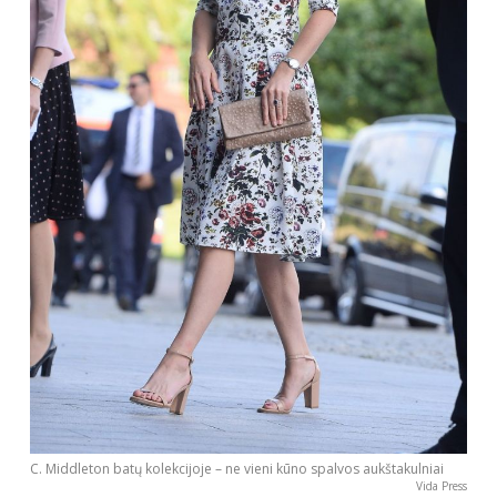
C. Middleton batų kolekcijoje – ne vieni kūno spalvos aukštakulniai
Vida Press