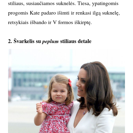
stiliaus, susiaučiamos suknelės. Tiesa, ypatingomis
progomis Kate padaro išimti ir renkasi ilgą suknelę,
Sekite mus:
retsykiais išbando ir V formos iškirptę.
2. Švarkelis su
stiliaus detale
peplum
PRENUMERUOK
NAUJIENLAIŠKĮ
Prenumeruodami portalą,
Jūs sutinkate su
taisyklėmis