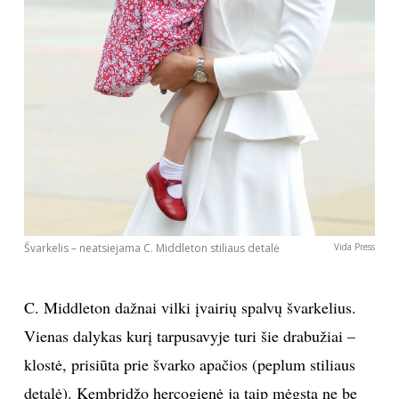
Švarkelis – neatsiejama C. Middleton stiliaus detalė
Vida Press
C. Middleton dažnai vilki įvairių spalvų švarkelius.
Vienas dalykas kurį tarpusavyje turi šie drabužiai –
klostė, prisiūta prie švarko apačios (peplum stiliaus
detalė). Kembridžo hercogienė ją taip mėgsta ne be