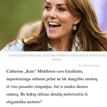
PSICHOLOGIJA
HOROSKOPAI
ASTROLOGIJA
POLITIKA
5 drabužiai bei aksesuarai, kurie Kate Middleton padėjo pelnyti mados ikonos
statusą
KULTŪRA
Shutterstock nuotr.
Catherine „Kate” Middleton savo klasikiniu,
LAISVALAIKIS
nepretenzingu stiliumi pelnė ne tik daugybės moterų
iš viso pasaulio simpatijas, bet ir mados ikonos
KINAS
statusą. Be kokių stiliaus detalių neišsiverčia ši
elegantiška moteris?
MUZIKA