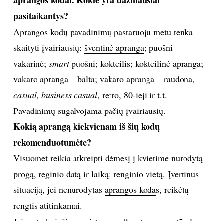
pasitaikantys?
TEATRAS
Aprangos kodų pavadinimų pastaruoju metu tenka
SPORTAS
skaityti įvairiausių:
šventinė apranga
; puošni
vakarinė;
smart
puošni; kokteilis; kokteilinė apranga;
FOTOGRAFIJA
vakaro apranga – balta; vakaro apranga – raudona,
casual
,
business casual
, retro, 80-ieji ir t.t.
MENAS
Pavadinimų sugalvojama pačių įvairiausių.
Kokią aprangą kiekvienam iš šių kodų
ORAI
rekomenduotumėte?
ĮDOMYBĖS
Visuomet reikia atkreipti dėmesį į kvietime nurodytą
progą, reginio datą ir laiką; renginio vietą. Įvertinus
ISTORIJA
situaciją, jei nenurodytas
aprangos koda
s, reikėtų
rengtis atitinkamai.
KNYGOS
Jei esate kviečiama pietums „x“ restorane, natūralu,