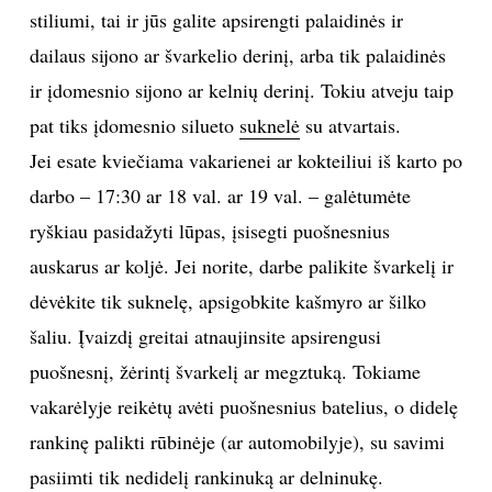
stiliumi, tai ir jūs galite apsirengti palaidinės ir
dailaus sijono ar švarkelio derinį, arba tik palaidinės
ir įdomesnio sijono ar kelnių derinį. Tokiu atveju taip
pat tiks įdomesnio silueto
suknelė
su atvartais.
Jei esate kviečiama vakarienei ar kokteiliui iš karto po
darbo – 17:30 ar 18 val. ar 19 val. – galėtumėte
ryškiau pasidažyti lūpas, įsisegti puošnesnius
auskarus ar koljė. Jei norite, darbe palikite švarkelį ir
dėvėkite tik suknelę, apsigobkite kašmyro ar šilko
šaliu. Įvaizdį greitai atnaujinsite apsirengusi
puošnesnį, žėrintį švarkelį ar megztuką. Tokiame
vakarėlyje reikėtų avėti puošnesnius batelius, o didelę
rankinę palikti rūbinėje (ar automobilyje), su savimi
pasiimti tik nedidelį rankinuką ar delninukę.