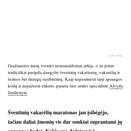
PSICHOLOGIJA
HOROSKOPAI
ASTROLOGIJA
Vida Press
POLITIKA
Gražiausios metų šventės nenumaldomai artėja, o su jomis
tradiciškai pasipila daugybė šventinių vakarienių, vakarėlių ir
KULTŪRA
šeimos bei draugų susibūrimų. Kaip nepasimesti tarp aprangos
kodų ir nepažeisti etiketo, pataria šios srities specialistė
Alvyda
LAISVALAIKIS
Jasilionytė
.
KINAS
Šventinių vakarėlių maratonas jau įsibėgėjo,
tačiau daliai žmonių vis dar sunkiai suprantami jų
MUZIKA
aprangos kodai. Kokie yra dažniausiai