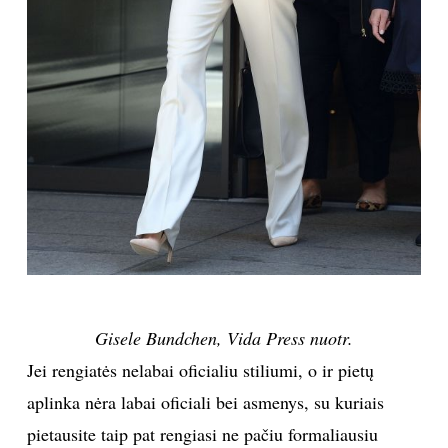
Sekite mus:
PRENUMERUOK
NAUJIENLAIŠKĮ
Gisele Bundchen, Vida Press nuotr.
Prenumeruodami portalą,
Jūs sutinkate su
taisyklėmis
Jei rengiatės nelabai oficialiu stiliumi, o ir pietų
aplinka nėra labai oficiali bei asmenys, su kuriais
pietausite taip pat rengiasi ne pačiu formaliausiu