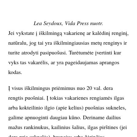
Lea Seydoux, Vida Press nuotr.
Jei vykstate į iškilmingą vakarienę ar kalėdinį renginį,
natūralu, jog tai yra iškilmingiausias metų renginys ir
turite atrodyti pasipuošusi. Turėtumėte įvertinti kur
vyks tas vakarėlis, ar yra pageidaujamas aprangos
kodas.
Į visus iškilmingus priėmimus nuo 20 val. dera
rengtis puošniai. Į tokias vakarienes rengiamės ilgas
arba kokteilinio ilgio (apie kelius) puošnias sukneles,
galime apnuoginti daugiau kūno. Deriname dailius
mažus rankinukus, kailinius šalius, ilgas pirštines (jei
dera prie suknelės), brangius arba žėrinčius