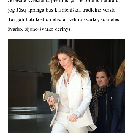
jog Jūsų apranga bus kasdieniška, tradicinė verslo.
INTERJERAS
Tai gali būti kostiumėlis, ar kelnių-švarko, suknelės-
NAMAI
švarko, sijono-švarko derinys.
VIRTUVĖ
RECEPTAI
VAIKAI
NELAIMĖS
KONTAKTAI
PRIVATUMO POLITIKA