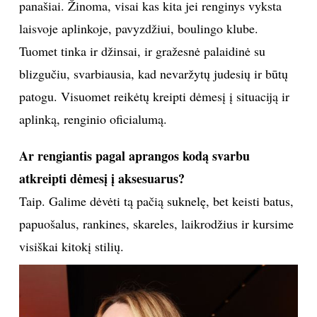
panašiai. Žinoma, visai kas kita jei renginys vyksta
laisvoje aplinkoje, pavyzdžiui, boulingo klube.
Tuomet tinka ir džinsai, ir gražesnė palaidinė su
blizgučiu, svarbiausia, kad nevaržytų judesių ir būtų
patogu. Visuomet reikėtų kreipti dėmesį į situaciją ir
aplinką, renginio oficialumą.
Ar rengiantis pagal aprangos kodą svarbu
atkreipti dėmesį į aksesuarus?
Taip. Galime dėvėti tą pačią suknelę, bet keisti batus,
papuošalus, rankines, skareles, laikrodžius ir kursime
visiškai kitokį stilių.