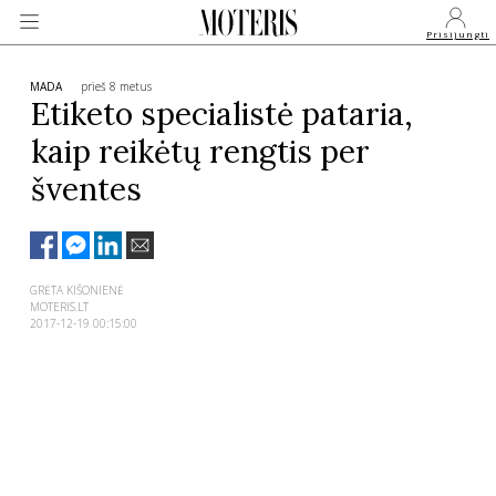
Prisijungti
MADA
prieš 8 metus
Etiketo specialistė pataria,
kaip reikėtų rengtis per
VEIDAI
šventes
MONARCHIJA
MADA
GRĖTA KIŠONIENĖ
MOTERIS.LT
2017-12-19 00:15:00
GROŽIS
SVEIKATA
APIE MANE