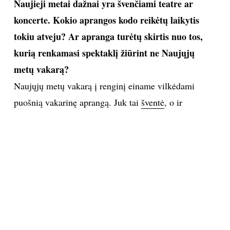
Naujieji metai dažnai yra švenčiami teatre ar
koncerte. Kokio aprangos kodo reikėtų laikytis
tokiu atveju? Ar apranga turėtų skirtis nuo tos,
kurią renkamasi spektaklį žiūrint ne Naujųjų
metų vakarą?
Naujųjų metų vakarą į renginį einame vilkėdami
puošnią vakarinę aprangą. Juk tai
šventė
, o ir
spektakliai, ar koncerto programa parenkama
šventiška.