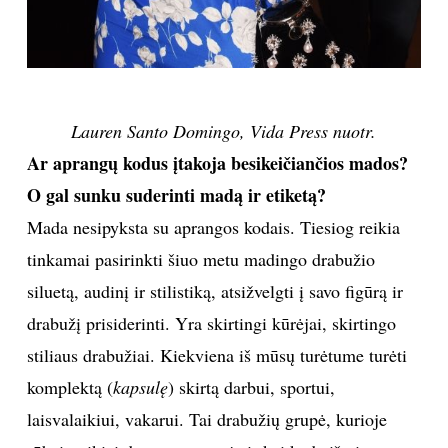
Lauren Santo Domingo, Vida Press nuotr.
Ar aprangų kodus įtakoja besikeičiančios mados?
O gal sunku suderinti madą ir etiketą?
Mada nesipyksta su aprangos kodais. Tiesiog reikia
tinkamai pasirinkti šiuo metu madingo drabužio
siluetą, audinį ir stilistiką, atsižvelgti į savo figūrą ir
drabužį prisiderinti. Yra skirtingi kūrėjai, skirtingo
stiliaus drabužiai. Kiekviena iš mūsų turėtume turėti
komplektą (
kapsulę
) skirtą darbui, sportui,
laisvalaikiui, vakarui. Tai drabužių grupė, kurioje