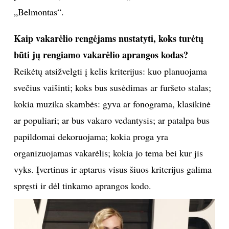
„Belmontas“.
Kaip vakarėlio rengėjams nustatyti, koks turėtų
būti jų rengiamo vakarėlio aprangos kodas?
Reikėtų atsižvelgti į kelis kriterijus: kuo planuojama
svečius vaišinti; koks bus susėdimas ar furšeto stalas;
kokia muzika skambės: gyva ar fonograma, klasikinė
ar populiari; ar bus vakaro vedantysis; ar patalpa bus
papildomai dekoruojama; kokia proga yra
organizuojamas vakarėlis; kokia jo tema bei kur jis
vyks. Įvertinus ir aptarus visus šiuos kriterijus galima
spręsti ir dėl tinkamo aprangos kodo.