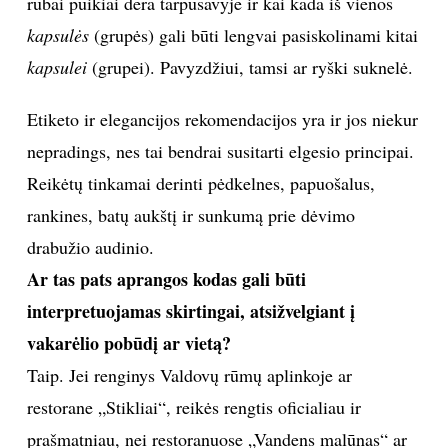
rūbai puikiai dera tarpusavyje ir kai kada iš vienos
kapsulės
(grupės) gali būti lengvai pasiskolinami kitai
kapsulei
(grupei). Pavyzdžiui, tamsi ar ryški suknelė.
Etiketo ir elegancijos rekomendacijos yra ir jos niekur
nepradings, nes tai bendrai susitarti elgesio principai.
Reikėtų tinkamai derinti pėdkelnes, papuošalus,
rankines, batų aukštį ir sunkumą prie dėvimo
drabužio audinio.
Ar tas pats aprangos kodas gali būti
interpretuojamas skirtingai, atsižvelgiant į
vakarėlio pobūdį ar vietą?
Taip. Jei renginys Valdovų rūmų aplinkoje ar
restorane „Stikliai“, reikės rengtis oficialiau ir
prašmatniau, nei restoranuose „Vandens malūnas“ ar