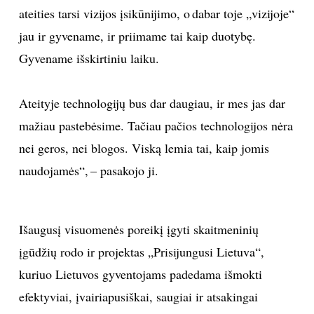
ateities tarsi vizijos įsikūnijimo, o dabar toje „vizijoje“
INTERJERAS
jau ir gyvename, ir priimame tai kaip duotybę.
Gyvename išskirtiniu laiku.
NAMAI
Ateityje technologijų bus dar daugiau, ir mes jas dar
VIRTUVĖ
mažiau pastebėsime. Tačiau pačios technologijos nėra
RECEPTAI
nei geros, nei blogos. Viską lemia tai, kaip jomis
naudojamės“, – pasakojo ji.
VAIKAI
NELAIMĖS
Išaugusį visuomenės poreikį įgyti skaitmeninių
įgūdžių rodo ir projektas „Prisijungusi Lietuva“,
KONTAKTAI
kuriuo Lietuvos gyventojams padedama išmokti
efektyviai, įvairiapusiškai, saugiai ir atsakingai
PRIVATUMO POLITIKA