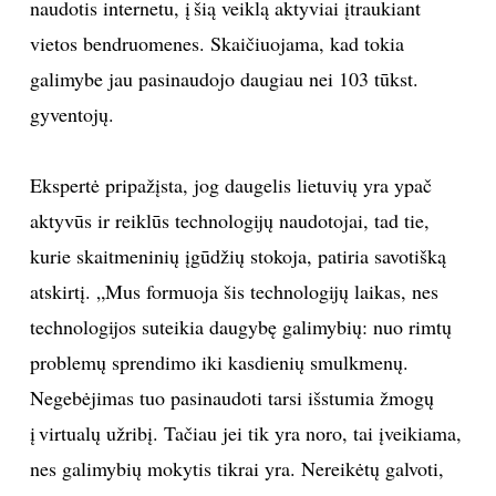
naudotis internetu, į šią veiklą aktyviai įtraukiant
vietos bendruomenes. Skaičiuojama, kad tokia
Sekite mus:
galimybe jau pasinaudojo daugiau nei 103 tūkst.
gyventojų.
PRENUMERUOK
Ekspertė pripažįsta, jog daugelis lietuvių yra ypač
aktyvūs ir reiklūs technologijų naudotojai, tad tie,
kurie skaitmeninių įgūdžių stokoja, patiria savotišką
NAUJIENLAIŠKĮ
atskirtį. „Mus formuoja šis technologijų laikas, nes
technologijos suteikia daugybę galimybių: nuo rimtų
problemų sprendimo iki kasdienių smulkmenų.
Prenumeruodami portalą,
Jūs sutinkate su
Negebėjimas tuo pasinaudoti tarsi išstumia žmogų
taisyklėmis
į virtualų užribį. Tačiau jei tik yra noro, tai įveikiama,
nes galimybių mokytis tikrai yra. Nereikėtų galvoti,