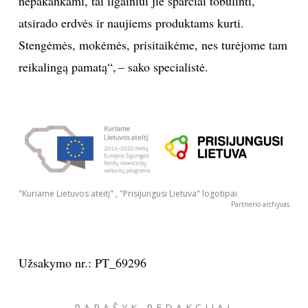
nepakankami, tai ilgainiui jie sparčiai tobulinti,
atsirado erdvės ir naujiems produktams kurti.
Stengėmės, mokėmės, prisitaikėme, nes turėjome tam
reikalingą pamatą“, – sako specialistė.
"Kuriame Lietuvos ateitį" , "Prisijungusi Lietuva" logotipai
Partnerio archyvas
Užsakymo nr.: PT_69296
PARAŠYK REDAKCIJAI