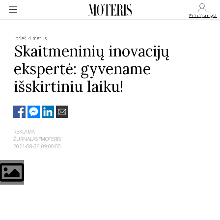
Prisijungti
prieš 4 metus
Skaitmeninių inovacijų
ekspertė: gyvename
VEIDAI
išskirtiniu laiku!
MONARCHIJA
MADA
REKLAMA
ŽURNALAS "MOTERIS"
2021-08-26 09:00:00
GROŽIS
SVEIKATA
APIE MANE