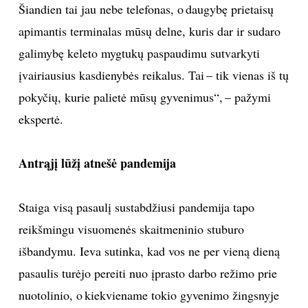
Šiandien tai jau nebe telefonas, o daugybę prietaisų
apimantis terminalas mūsų delne, kuris dar ir sudaro
galimybę keleto mygtukų paspaudimu sutvarkyti
įvairiausius kasdienybės reikalus. Tai – tik vienas iš tų
pokyčių, kurie palietė mūsų gyvenimus“, – pažymi
ekspertė.
Antrąjį lūžį atnešė pandemija
Staiga visą pasaulį sustabdžiusi pandemija tapo
reikšmingu visuomenės skaitmeninio stuburo
išbandymu. Ieva sutinka, kad vos ne per vieną dieną
pasaulis turėjo pereiti nuo įprasto darbo režimo prie
nuotolinio, o kiekviename tokio gyvenimo žingsnyje