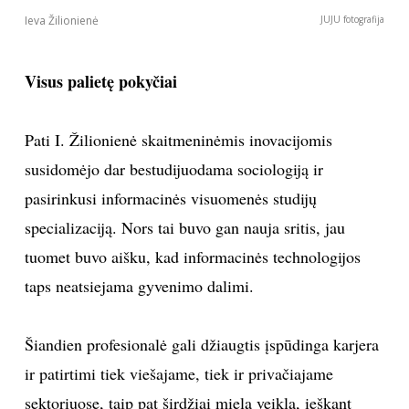
Ieva Žilionienė
JUJU fotografija
Visus palietę pokyčiai
Pati I. Žilionienė skaitmeninėmis inovacijomis
susidomėjo dar bestudijuodama sociologiją ir
pasirinkusi informacinės visuomenės studijų
specializaciją. Nors tai buvo gan nauja sritis, jau
tuomet buvo aišku, kad informacinės technologijos
taps neatsiejama gyvenimo dalimi.
Šiandien profesionalė gali džiaugtis įspūdinga karjera
ir patirtimi tiek viešajame, tiek ir privačiajame
sektoriuose, taip pat širdžiai miela veikla, ieškant