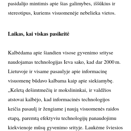
pasidalijo mintimis apie šias galimybes, iššūkius ir
TEATRAS
stereotipus, kuriems visuomenėje nebelieka vietos.
SPORTAS
Laikas, kai viskas pasikeitė
FOTOGRAFIJA
Kalbėdama apie šiandien visose gyvenimo srityse
MENAS
naudojamas technologijas Ieva sako, kad dar 2000 m.
Lietuvoje ir visame pasaulyje apie informacinę
ORAI
visuomenę būdavo kalbama kaip apie siekiamybę.
„Keletą dešimtmečių ir mokslininkai, ir valdžios
ĮDOMYBĖS
atstovai kalbėjo, kad informacinės technologijos
keičia pasaulį ir žengiame į naują visuomenės raidos
ISTORIJA
etapą, paremtą efektyviu technologijų panaudojimu
KNYGOS
kiekvienoje mūsų gyvenimo srityje. Laukėme šviesios