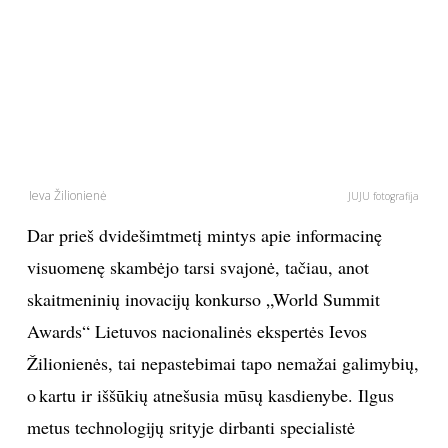
PSICHOLOGIJA
HOROSKOPAI
ASTROLOGIJA
Ieva Žilionienė
JUJU fotografija
POLITIKA
Dar prieš dvidešimtmetį mintys apie informacinę
KULTŪRA
visuomenę skambėjo tarsi svajonė, tačiau, anot
skaitmeninių inovacijų konkurso „World Summit
LAISVALAIKIS
Awards“ Lietuvos nacionalinės ekspertės Ievos
Žilionienės, tai nepastebimai tapo nemažai galimybių,
KINAS
o kartu ir iššūkių atnešusia mūsų kasdienybe. Ilgus
metus technologijų srityje dirbanti specialistė
MUZIKA