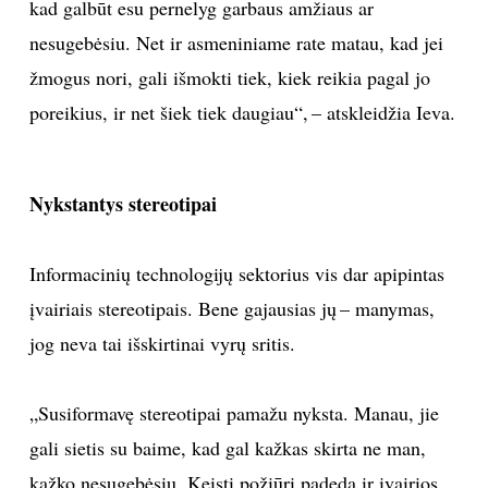
kad galbūt esu pernelyg garbaus amžiaus ar
nesugebėsiu. Net ir asmeniniame rate matau, kad jei
žmogus nori, gali išmokti tiek, kiek reikia pagal jo
poreikius, ir net šiek tiek daugiau“, – atskleidžia Ieva.
Nykstantys stereotipai
Informacinių technologijų sektorius vis dar apipintas
įvairiais stereotipais. Bene gajausias jų – manymas,
jog neva tai išskirtinai vyrų sritis.
„Susiformavę stereotipai pamažu nyksta. Manau, jie
gali sietis su baime, kad gal kažkas skirta ne man,
kažko nesugebėsiu. Keisti požiūrį padeda ir įvairios