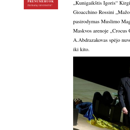
PRENUMERUOK
„Kunigaikštis Igoris“ Kirg
žurnalą internetu!
Gioacchino Rossini „Mažos
pasirodymas Muslimo Mago
Maskvos arenoje „Crocus Ci
A.Abdrazakovas spėjo nuvei
iki kito.