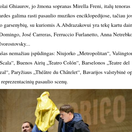
lai Ghiaurov, jo žmona sopranas Mirella Freni, italų tenoras
rdes galima rasti pasaulio muzikos enciklopedijose, tačiau jo
ašo garsenybių, su kuriomis A.Abdrazakovui yra tekę kartu dai
 Domingo, José Carreras, Ferruccio Furlanetto, Anna Netrebko
vorostovsky...
ąrašas nemažiau įspūdingas: Niujorko „Metropolitan“, Vašingto
 Scala“, Buenos Airių „Teatro Colón“, Barselonos „Teatre del
al“, Paryžiaus „Théâtre du Châtelet“, Bavarijos valstybinė o
 reprezentacinių pasaulio scenų.