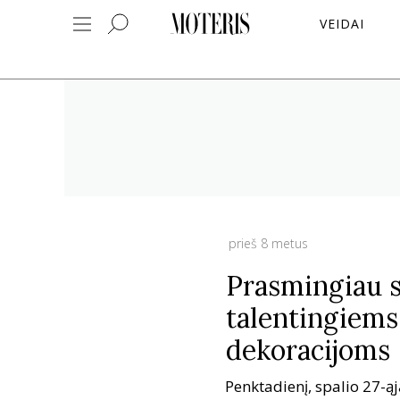
VEIDAI
prieš 8 metus
Prasmingiau s
talentingiems
dekoracijoms
Penktadienį, spalio 27-ą