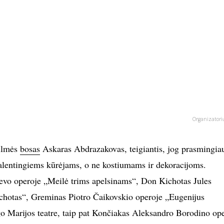
Organizatori
kilmės
bosas
Askaras Abdrazakovas, teigiantis, jog prasmingia
 talentingiems kūrėjams, o ne kostiumams ir dekoracijoms.
evo operoje „Meilė trims apelsinams“, Don Kichotas Jules
hotas“, Greminas Piotro Čaikovskio operoje „Eugenijus
o Marijos teatre, taip pat Končiakas Aleksandro Borodino op