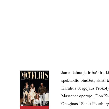
Jame dainuoja ir baškirų 
spektaklio biudžetą skirti
Karalius Sergejaus Prokofj
Massenet operoje „Don Kic
Oneginas“ Sankt Peterburg