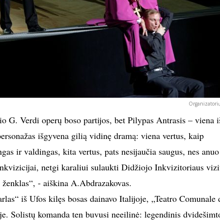
Organizatorių
o G. Verdi operų boso partijos, bet Pilypas Antrasis – viena i
ersonažas išgyvena gilią vidinę dramą: viena vertus, kaip
ngas ir valdingas, kita vertus, pats nesijaučia saugus, nes anuo
nkvizicijai, netgi karaliui sulaukti Didžiojo Inkvizitoriaus vizi
 ženklas“, - aiškina A.Abdrazakovas.
las“ iš Ufos kilęs bosas dainavo Italijoje, „Teatro Comunale 
e. Solistų komanda ten buvusi neeilinė: legendinis dvidešimt