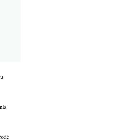
au
nis
rodė