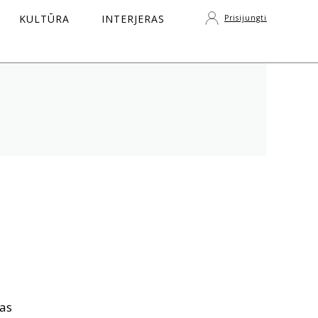
KULTŪRA
INTERJERAS
Prisijungti
S
mas