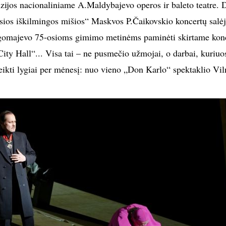
izijos nacionaliniame A.Maldybajevo operos ir baleto teatre. D
ios iškilmingos mišios“ Maskvos P.Čaikovskio koncertų salėj
majevo 75-osioms gimimo metinėms paminėti skirtame kon
ty Hall“... Visa tai – ne pusmečio užmojai, o darbai, kuriuo
kti lygiai per mėnesį: nuo vieno „Don Karlo“ spektaklio Vil