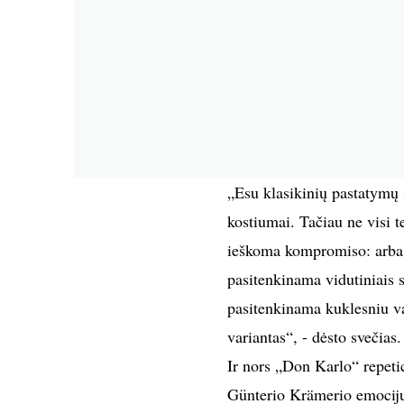
„Esu klasikinių pastatymų 
kostiumai. Tačiau ne visi t
ieškoma kompromiso: arba 
pasitenkinama vidutiniais so
pasitenkinama kuklesniu va
variantas“, - dėsto svečias.
Ir nors „Don Karlo“ repetic
Günterio Krämerio emocijų p