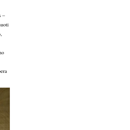
s –
nuoti
,
no
pera