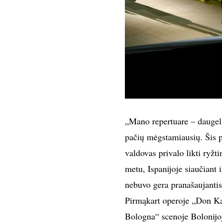
„Mano repertuare – daugeli
pačių mėgstamiausių. Šis p
valdovas privalo likti ryžti
metu, Ispanijoje siaučiant i
nebuvo gera pranašaujantis
Pirmąkart operoje „Don Kar
Bologna“ scenoje Bolonijoj