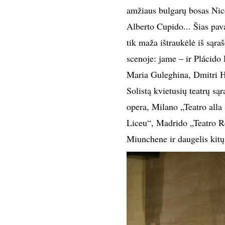
amžiaus bulgarų bosas Nico
Alberto Cupido... Šias pava
tik maža ištraukėlė iš sąr
scenoje: jame – ir Plácido
Maria Guleghina, Dmitri H
Solistą kvietusių teatrų s
opera, Milano „Teatro alla
Liceu“, Madrido „Teatro Re
Miunchene ir daugelis kitų