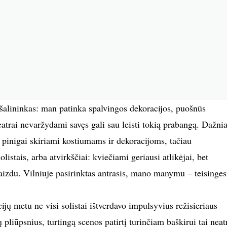
šalininkas: man patinka spalvingos dekoracijos, puošnūs
eatrai nevaržydami savęs gali sau leisti tokią prabangą. Dažni
pinigai skiriami kostiumams ir dekoracijoms, tačiau
listais, arba atvirkščiai: kviečiami geriausi atlikėjai, bet
izdu. Vilniuje pasirinktas antrasis, mano manymu – teisinges
ijų metu ne visi solistai ištverdavo impulsyvius režisieriaus
liūpsnius, turtingą scenos patirtį turinčiam baškirui tai neat