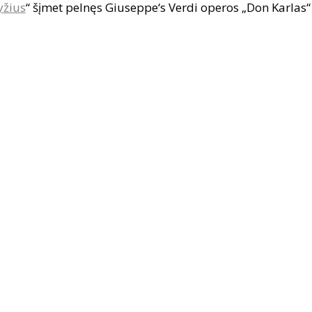
yžius
“ šįmet pelnęs Giuseppe‘s Verdi operos „Don Karlas“