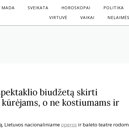
MADA
SVEIKATA
HOROSKOPAI
POLITIKA
VIRTUVĖ
VAIKAI
NELAIMĖ
pektaklio biudžetą skirti
 kūrėjams, o ne kostiumams ir
ją, Lietuvos nacionaliniame
operos
ir baleto teatre rodo