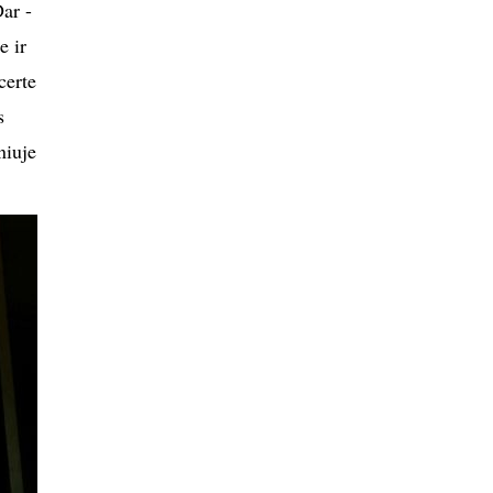
ar -
e ir
certe
s
niuje