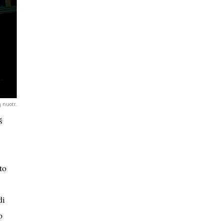
 nuotr.
š
to
di
o