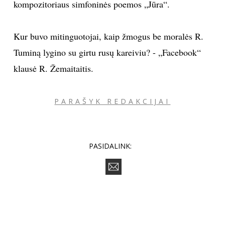
kompozitoriaus simfoninės poemos „Jūra“.
INTERJERAS
Kur buvo mitinguotojai, kaip žmogus be moralės R.
NAMAI
Tuminą lygino su girtu rusų kareiviu? - „Facebook“
klausė R. Žemaitaitis.
VIRTUVĖ
PARAŠYK REDAKCIJAI
RECEPTAI
VAIKAI
PASIDALINK:
NELAIMĖS
KONTAKTAI
PRIVATUMO POLITIKA