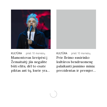
Sekite mus:
PRENUMERUOK
KULTŪRA
prieš 10 mėnesių
KULTŪRA
prieš 10 mėnesių
NAUJIENLAIŠKĮ
Mamontovas kreipėsi į
Prie Seimo susirinko
Žemaitaitį: jūs negalite
kultūros bendruomenę
būti elitu, dėl to esate
palaikanti jaunimo minia:
piktas ant tų, kurie yra
prezidentas ir premjerė
geresni už jus
mus pavedė
Prenumeruodami portalą,
Jūs sutinkate su
taisyklėmis