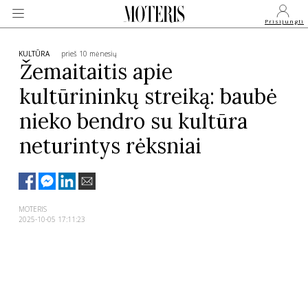
Prisijungti
KULTŪRA
prieš 10 mėnesių
Žemaitaitis apie
kultūrininkų streiką: baubė
VEIDAI
nieko bendro su kultūra
MONARCHIJA
neturintys rėksniai
MADA
MOTERIS
GROŽIS
2025-10-05 17:11:23
SVEIKATA
APIE MANE