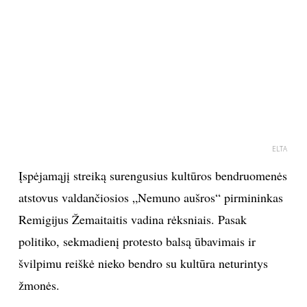
PSICHOLOGIJA
HOROSKOPAI
ASTROLOGIJA
POLITIKA
ELTA
Įspėjamąjį streiką surengusius kultūros bendruomenės
KULTŪRA
atstovus valdančiosios „Nemuno aušros“ pirmininkas
LAISVALAIKIS
Remigijus Žemaitaitis vadina rėksniais. Pasak
politiko, sekmadienį protesto balsą ūbavimais ir
KINAS
švilpimu reiškė nieko bendro su kultūra neturintys
žmonės.
MUZIKA