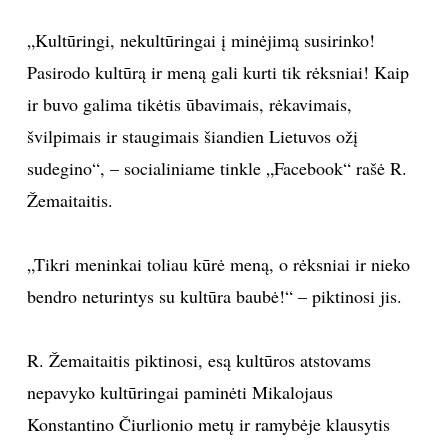
TEATRAS
„Kultūringi, nekultūringai į minėjimą susirinko!
Pasirodo kultūrą ir meną gali kurti tik rėksniai! Kaip
SPORTAS
ir buvo galima tikėtis ūbavimais, rėkavimais,
švilpimais ir staugimais šiandien Lietuvos ožį
FOTOGRAFIJA
sudegino“, – socialiniame tinkle „Facebook“ rašė R.
Žemaitaitis.
MENAS
ORAI
„Tikri meninkai toliau kūrė meną, o rėksniai ir nieko
bendro neturintys su kultūra baubė!“ – piktinosi jis.
ĮDOMYBĖS
R. Žemaitaitis piktinosi, esą kultūros atstovams
ISTORIJA
nepavyko kultūringai paminėti Mikalojaus
Konstantino Čiurlionio metų ir ramybėje klausytis
KNYGOS