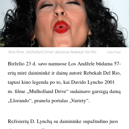
PSICHOLOGIJA
HOROSKOPAI
ASTROLOGIJA
Mirė filme „Mulholland Drive“ dainavusi Rebekah Del Rio
Vida Press
POLITIKA
Birželio 23 d. savo namuose Los Andžele būdama 57-
erių mirė dainininkė ir dainų autorė Rebekah Del Rio,
KULTŪRA
tapusi kino legenda po to, kai Davido Lyncho 2001
m. filme „Mulholland Drive“ sudainavo garsiąją dainą
LAISVALAIKIS
„Llorando“, praneša portalas „Variety“.
KINAS
Režisierių D. Lynchą su dainininke supažindino juos
MUZIKA