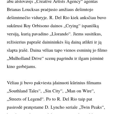
abu atstovavęs „Creative Artists Agency“ agentas
Brianas Loucksas praėjusio amžiaus dešimtojo
TEATRAS
dešimtmečio viduryje. R. Del Rio kiek anksčiau buvo
SPORTAS
sukūrusi Roy Orbisono dainos „Crying“ ispanišką
versiją, kurią pavadino „Llorando“. Jiems susitikus,
FOTOGRAFIJA
režisierius paprašė dainininkės šią dainą atlikti ir ją
slapta įrašė. Daina vėliau tapo vienos esminių jo filmo
MENAS
„Mulholland Drive“ scenų pagrindu ir ilgam įsiminė
kino gerbėjams.
ORAI
ĮDOMYBĖS
Vėliau ji buvo pakviesta įdainuoti kūrinius filmams
„Southland Tales“, „Sin City“, „Man on Wire“,
ISTORIJA
„Streets of Legend“. Po to R. Del Rio taip pat
pasirodė pratęstame D. Lyncho seriale „Twin Peaks“,
KNYGOS