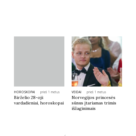
Sekite mus:
PRENUMERUOK
NAUJIENLAIŠKĮ
HOROSKOPAI
prieš 1 metus
VEIDAI
prieš 1 metus
Birželio 28-oji:
Norvegijos princesės
vardadieniai, horoskopai
sūnus įtariamas trimis
Prenumeruodami portalą,
Jūs sutinkate su
išžaginimais
taisyklėmis