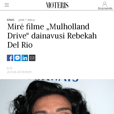
Prisijungti
KINAS
prieš 1 metus
Mirė filme „Mulholland
Drive“ dainavusi Rebekah
VEIDAI
Del Rio
MONARCHIJA
MADA
ELTA
2025-06-28 09:08:09
GROŽIS
SVEIKATA
APIE MANE