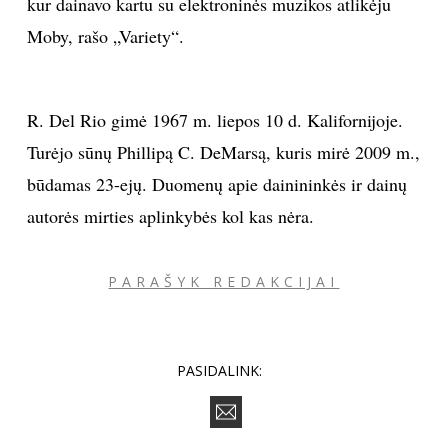
kur dainavo kartu su elektroninės muzikos atlikėju
Moby, rašo „Variety“.
INTERJERAS
NAMAI
R. Del Rio gimė 1967 m. liepos 10 d. Kalifornijoje.
VIRTUVĖ
Turėjo sūnų Phillipą C. DeMarsą, kuris mirė 2009 m.,
būdamas 23-ejų. Duomenų apie dainininkės ir dainų
RECEPTAI
autorės mirties aplinkybės kol kas nėra.
VAIKAI
PARAŠYK REDAKCIJAI
NELAIMĖS
KONTAKTAI
PASIDALINK:
PRIVATUMO POLITIKA