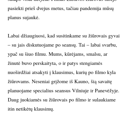
pasiekti prieš dvejus metus, tačiau pandemija mūsų
Sekite mus:
planus sujaukė.
Labai džiaugiuosi, kad susitinkame su žiūrovais gyvai
– su jais diskutuojame po seansų. Tai – labai svarbu,
PRENUMERUOK
ypač su šiuo filmu. Mums, kūrėjams, smalsu, ar
žinutė buvo perskaityta, o ir patys stengiamės
NAUJIENLAIŠKĮ
nuoširdžiai atsakyti į klausimus, kurių po filmo kyla
žiūrovams. Neseniai grįžome iš Kauno, šią savaitę
planuojame specialius seansus Vilniuje ir Panevėžyje.
Prenumeruodami portalą,
Daug juokiamės su žiūrovais po filmo ir sulaukiame
Jūs sutinkate su
taisyklėmis
itin netikėtų klausimų.