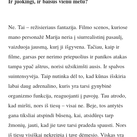
Ir juokingi, ir baisūs vienu metu?
Ne. Tai – režisieriaus fantazija. Filmo scenos, kuriose
mano personažė Marija neria į siurrealistinį pasaulį,
vaizduoja jausmą, kurį ji išgyvena. Tačiau, kaip ir
filme, garsas per nerimo priepuolius ir panikos atakas
tampa ypač aštrus, norisi užsikimšti ausis. Ir spalvos
suintensyvėja. Taip nutinka dėl to, kad kūnas išskiria
labai daug adrenalino, kuris yra tarsi gynybinė
organizmo funkcija, reaguojanti į pavojų. Tau atrodo,
kad miršti, nors iš tiesų – visai ne. Beje, tos antytės
gana tiksliai atspindi būseną, kai, atsidūręs tarp
žmonių, jauti, kad jie tave tarsi pradeda spausti. Nors
iš tiesų visiškai nekreipia į tave dėmesio. Viskas yra