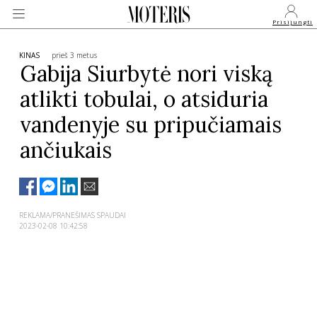
Prisijungti
KINAS
prieš 3 metus
Gabija Siurbytė nori viską
atlikti tobulai, o atsiduria
VEIDAI
vandenyje su pripučiamais
MONARCHIJA
ančiukais
MADA
REKLAMA/PRANEŠIMAS SPAUDAI
GROŽIS
2023-02-08 10:42:58
SVEIKATA
APIE MANE