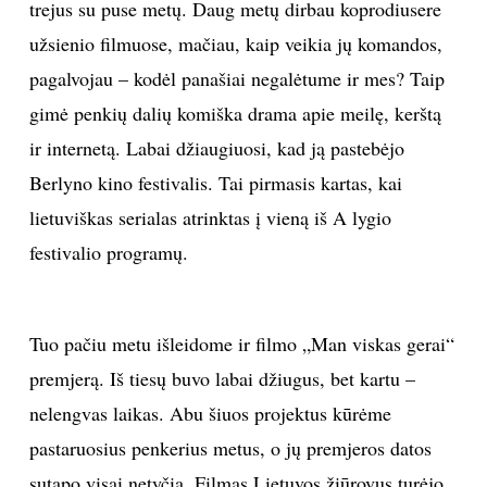
trejus su puse metų. Daug metų dirbau koprodiusere
INTERJERAS
užsienio filmuose, mačiau, kaip veikia jų komandos,
pagalvojau – kodėl panašiai negalėtume ir mes? Taip
NAMAI
gimė penkių dalių komiška drama apie meilę, kerštą
ir internetą. Labai džiaugiuosi, kad ją pastebėjo
VIRTUVĖ
Berlyno kino festivalis. Tai pirmasis kartas, kai
lietuviškas serialas atrinktas į vieną iš A lygio
RECEPTAI
festivalio programų.
VAIKAI
Tuo pačiu metu išleidome ir filmo „Man viskas gerai“
NELAIMĖS
premjerą. Iš tiesų buvo labai džiugus, bet kartu –
KONTAKTAI
nelengvas laikas. Abu šiuos projektus kūrėme
pastaruosius penkerius metus, o jų premjeros datos
PRIVATUMO POLITIKA
sutapo visai netyčia. Filmas Lietuvos žiūrovus turėjo