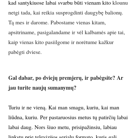
kad santykiuose labai svarbu būti vienam kito
klounu
netgi tada, kai reikia susprogdinti daugybę balionų.
Tą mes ir darome. Pabostame vienas kitam,
apsitriname, pasigalandame ir vėl kalbamės apie tai,
kaip vienas kito pasiilgome ir norėtume kažkur
pabėgti dviese.
Gal dabar, po dviejų premjerų, ir pabėgsite? Ar
jau turite naujų sumanymų?
Turiu ir ne vieną. Kai man smagu, kuriu, kai man
liūdna, kuriu. Per pastaruosius metus tų patirčių labai
labai daug. Nors šiuo metu, prisipažinsiu, labiau
linkstu prie televizijos serialų formato, kuris gali