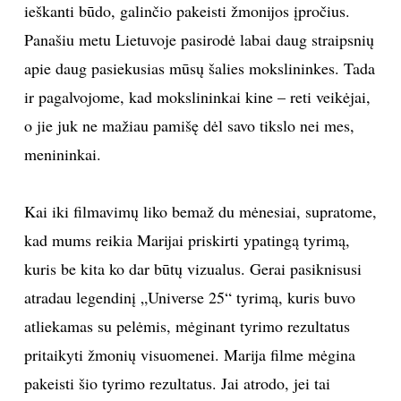
ieškanti būdo, galinčio pakeisti žmonijos įpročius.
Panašiu metu Lietuvoje pasirodė labai daug straipsnių
apie daug pasiekusias mūsų šalies mokslininkes. Tada
ir pagalvojome, kad mokslininkai kine – reti veikėjai,
o jie juk ne mažiau pamišę dėl savo tikslo nei mes,
menininkai.
Kai iki filmavimų liko bemaž du mėnesiai, supratome,
kad mums reikia Marijai priskirti ypatingą tyrimą,
kuris be kita ko dar būtų vizualus. Gerai pasiknisusi
atradau legendinį „Universe 25“ tyrimą, kuris buvo
atliekamas su pelėmis, mėginant tyrimo rezultatus
pritaikyti žmonių visuomenei. Marija filme mėgina
pakeisti šio tyrimo rezultatus. Jai atrodo, jei tai