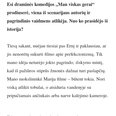
Esi draminės komedijos „Man viskas gerai“
prodiuserė, viena iš scenarijaus autorių ir
pagrindinio vaidmens atlikėja. Nuo ko prasidėjo ši
istorija?
Tiesą sakant, nuėjau tiesiai pas Ernį ir paklausiau, ar
jis nenorėtų sukurti filmo apie perfekcionizmą. Tik
mano idėja neturėjo jokio pagrindo, išskyrus mintį,
kad iš pažiūros stiprūs žmonės dažnai turi paslapčių.
Mano mokslininkė Marija filme – būtent tokia. Nori
viską atlikti tobulai, o atsiduria vandenyje su
pripučiamais ančiukais arba narve kalėjimo kameroje.