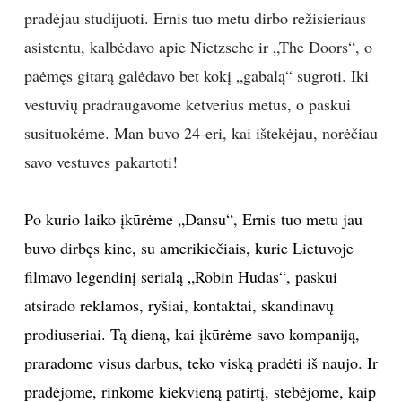
pradėjau studijuoti. Ernis tuo metu dirbo režisieriaus
asistentu, kalbėdavo apie Nietzsche ir „The Doors“, o
paėmęs gitarą galėdavo bet kokį „gabalą“ sugroti. Iki
vestuvių pradraugavome ketverius metus, o paskui
susituokėme. Man buvo 24-eri, kai ištekėjau, norėčiau
savo vestuves pakartoti!
Po kurio laiko įkūrėme „Dansu“, Ernis tuo metu jau
buvo dirbęs kine, su amerikiečiais, kurie Lietuvoje
filmavo legendinį serialą „Robin Hudas“, paskui
atsirado reklamos, ryšiai, kontaktai, skandinavų
prodiuseriai. Tą dieną, kai įkūrėme savo kompaniją,
praradome visus darbus, teko viską pradėti iš naujo. Ir
pradėjome, rinkome kiekvieną patirtį, stebėjome, kaip