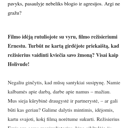
pavyks, pasaulyje nebeliks blogio ir agresijos. Argi ne
gražu?
Filmo idėją rutuliojote su vyru, filmo režisieriumi
Ernestu. Turbūt ne kartą girdėjote priekaištą, kad
režisierius vaidinti kviečia savo žmoną? Visai kaip
Holivude!
Negaliu ginčytis, kad mūsų santykiai susipynę. Namie
kalbamės apie darbą, darbe apie namus – mažiau.
Mus sieja kūrybinė draugystė ir partnerystė, – ar gali
būti kas geriau? Galime dalytis mintimis, idėjomis,
kartu svajoti, kokį filmą norėtume sukurti. Režisierius
Ernis yra geras manipuliatorius, kino aikštelėje jis