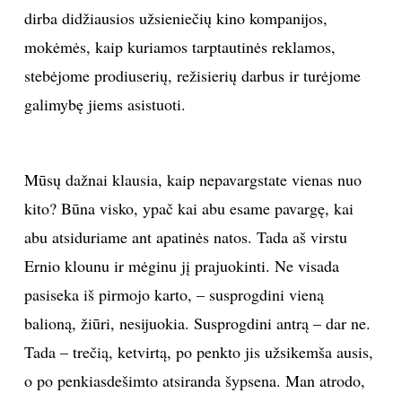
dirba didžiausios užsieniečių kino kompanijos,
mokėmės, kaip kuriamos tarptautinės reklamos,
stebėjome prodiuserių, režisierių darbus ir turėjome
galimybę jiems asistuoti.
Mūsų dažnai klausia, kaip nepavargstate vienas nuo
kito? Būna visko, ypač kai abu esame pavargę, kai
abu atsiduriame ant apatinės natos. Tada aš virstu
Ernio klounu ir mėginu jį prajuokinti. Ne visada
pasiseka iš pirmojo karto, – susprogdini vieną
balioną, žiūri, nesijuokia. Susprogdini antrą – dar ne.
Tada – trečią, ketvirtą, po penkto jis užsikemša ausis,
o po penkiasdešimto atsiranda šypsena. Man atrodo,