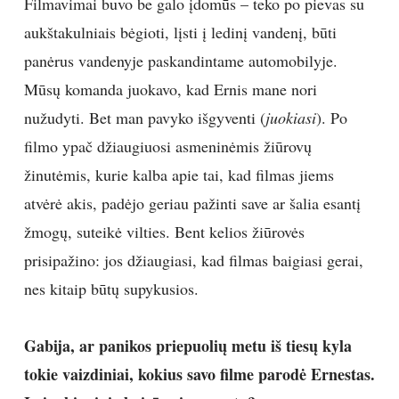
Filmavimai buvo be galo įdomūs – teko po pievas su
aukštakulniais bėgioti, lįsti į ledinį vandenį, būti
panėrus vandenyje paskandintame automobilyje.
Mūsų komanda juokavo, kad Ernis mane nori
nužudyti. Bet man pavyko išgyventi (
juokiasi
). Po
filmo ypač džiaugiuosi asmeninėmis žiūrovų
žinutėmis, kurie kalba apie tai, kad filmas jiems
atvėrė akis, padėjo geriau pažinti save ar šalia esantį
žmogų, suteikė vilties. Bent kelios žiūrovės
prisipažino: jos džiaugiasi, kad filmas baigiasi gerai,
nes kitaip būtų supykusios.
Gabija, ar panikos priepuolių metu iš tiesų kyla
tokie vaizdiniai, kokius savo filme parodė Ernestas.