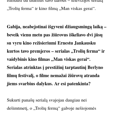
„Trolių ferma“ ir kino filmą „Man viskas gerai“.
TEATRAS
SPORTAS
Gabija, neabejotinai išgyveni džiaugsmingą laiką –
beveik vienu metu pas žiūrovus iškeliavo dvi jūsų
FOTOGRAFIJA
su vyru kino režisieriumi Ernestu Jankausku
kurtos tavo premjeros – serialas „Trolių ferma“ ir
MENAS
vaidybinis kino filmas „Man viskas gerai“.
ORAI
Serialas atrinktas į prestižinį tarptautinį Berlyno
filmų festivalį, o filme nemažai žiūrovų atranda
ĮDOMYBĖS
jiems svarbius dalykus. Ar esi patenkinta?
ISTORIJA
Sukurti panašų serialą svajojau daugiau nei
dešimtmetį, o „Trolių fermą“ galvoje nešiojomės
KNYGOS