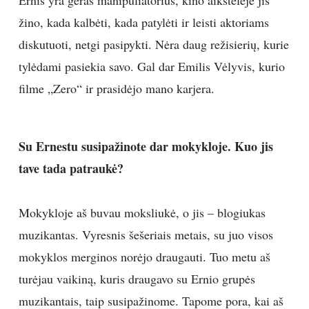
žino, kada kalbėti, kada patylėti ir leisti aktoriams
diskutuoti, netgi pasipykti. Nėra daug režisierių, kurie
tylėdami pasiekia savo. Gal dar Emilis Vėlyvis, kurio
filme „Zero“ ir prasidėjo mano karjera.
Su Ernestu susipažinote dar mokykloje. Kuo jis
tave tada patraukė?
Mokykloje aš buvau moksliukė, o jis – blogiukas
muzikantas. Vyresnis šešeriais metais, su juo visos
mokyklos merginos norėjo draugauti. Tuo metu aš
turėjau vaikiną, kuris draugavo su Ernio grupės
muzikantais, taip susipažinome. Tapome pora, kai aš