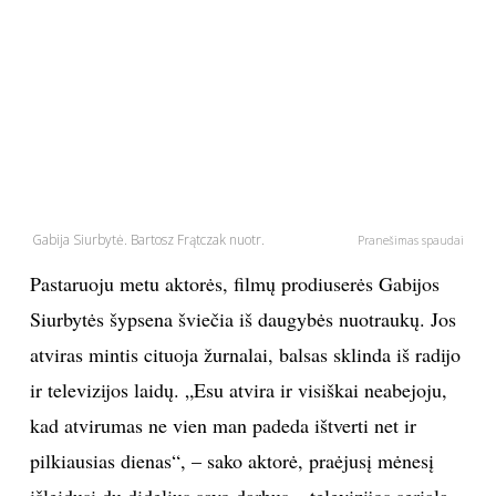
PSICHOLOGIJA
HOROSKOPAI
ASTROLOGIJA
POLITIKA
Gabija Siurbytė. Bartosz Frątczak nuotr.
Pranešimas spaudai
Pastaruoju metu aktorės, filmų prodiuserės Gabijos
KULTŪRA
Siurbytės šypsena šviečia iš daugybės nuotraukų. Jos
LAISVALAIKIS
atviras mintis cituoja žurnalai, balsas sklinda iš radijo
ir televizijos laidų. „Esu atvira ir visiškai neabejoju,
KINAS
kad atvirumas ne vien man padeda ištverti net ir
pilkiausias dienas“, – sako aktorė, praėjusį mėnesį
MUZIKA
išleidusi du didelius savo darbus – televizijos serialą