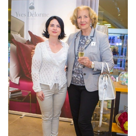
Sekite mus:
PRENUMERUOK
NAUJIENLAIŠKĮ
Prenumeruodami portalą,
Jūs sutinkate su
taisyklėmis