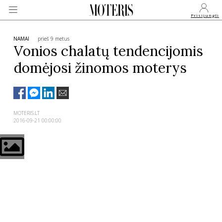
Prisijungti
NAMAI
prieš 9 metus
Vonios chalatų tendencijomis
domėjosi žinomos moterys
VEIDAI
MONARCHIJA
MOTERIS.LT
2016-09-21 00:00:00
MADA
GROŽIS
SVEIKATA
APIE MANE