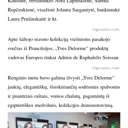
Kaušiūtė, verslininkės Nora Lapinskienė, Sabina
Repčenkienė, visažistė Jolanta Sargautytė, bankininkė
TEATRAS
Laura Prušinskaitė ir kt.
SPORTAS
Organizatorių nuotr.
Apie šaltojo sezono kolekciją viešnioms pasakojo
FOTOGRAFIJA
svečias iš Prancūzijos, „Yves Delorme“ produktų
vadovas Europos rinkai Adrien de Raphalelis Soissan.
MENAS
Organizatorių nuotr.
ORAI
Renginio metu buvo galima išvysti „Yves Delorme“
jaukių, elegantiškų, išsiskiriančių sodriomis spalvomis
ĮDOMYBĖS
ir įmantriais raštais, vonios chalatų, pagamintų iš
egiptietiškos medvilnės, kolekcijos demonstravimą.
ISTORIJA
KNYGOS