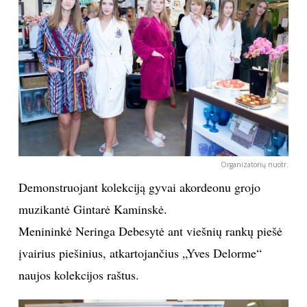
INTERJERAS
NAMAI
VIRTUVĖ
RECEPTAI
Organizatorių nuotr.
VAIKAI
Demonstruojant kolekciją gyvai akordeonu grojo
muzikantė Gintarė Kaminskė.
NELAIMĖS
Menininkė Neringa Debesytė ant viešnių rankų piešė
įvairius piešinius, atkartojančius „Yves Delorme“
KONTAKTAI
naujos kolekcijos raštus.
PRIVATUMO POLITIKA