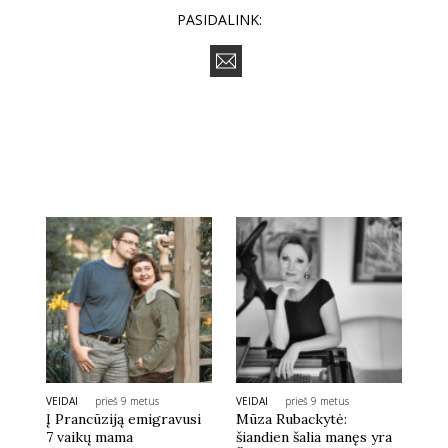
PASIDALINK:
VEIDAI
prieš 9 metus
VEIDAI
prieš 9 metus
Į Prancūziją emigravusi
Mūza Rubackytė:
7 vaikų mama
šiandien šalia manęs yra