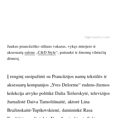
PSICHOLOGIJA
HOROSKOPAI
Organizatorių nuotr.
ASTROLOGIJA
Jaukus prancūziško stiliaus vakaras, vykęs interjero ir
aksesuarų
salone
„
C&D Style
“, patraukė ir žinomų vilniečių
POLITIKA
dėmesį.
KULTŪRA
Į renginį susipažinti su Prancūzijos namų tekstilės ir
LAISVALAIKIS
aksesuarų kompanijos „Yves Delorme“ rudens-žiemos
kolekcija atvyko politikė Dalia Teišerskytė, televizijos
KINAS
žurnalistė Daiva Tamošiūnaitė, aktorė Lina
Bražinskaitė-Tupikovskienė, dainininkė Rasa
MUZIKA