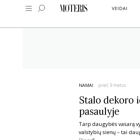
VEIDAI
NAMAI
prieš 9 metus
Stalo dekoro i
pasaulyje
Tarp daugybės vasarą vyk
valstybių sienų – tai da