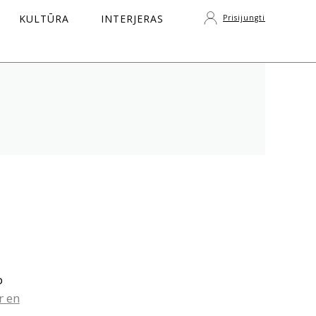
KULTŪRA
INTERJERAS
Prisijungti
S
o
r en