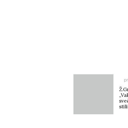
pr
Ž.Gr
„Va
sve
stil