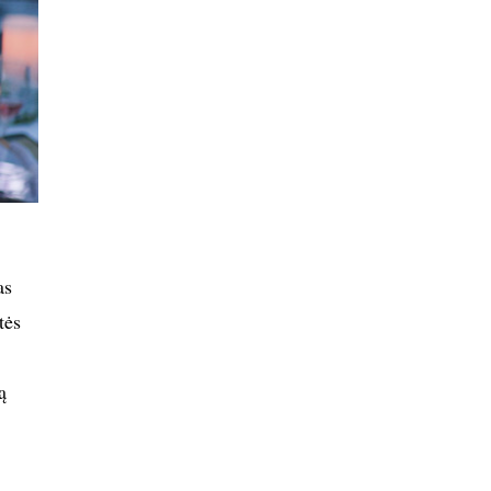
as
tės
ą