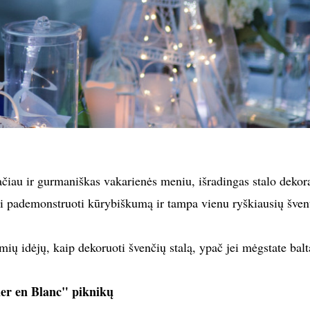
tačiau ir gurmaniškas vakarienės meniu, išradingas stalo dekor
i pademonstruoti kūrybiškumą ir tampa vienu ryškiausių šven
mių idėjų, kaip dekoruoti švenčių stalą, ypač jei mėgstate balt
ner en Blanc" piknikų