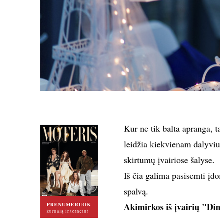
Kur ne tik balta apranga, 
leidžia kiekvienam dalyviu
skirtumų įvairiose šalyse.
Iš čia galima pasisemti įdo
spalvą.
Akimirkos iš įvairių "Di
PRENUMERUOK
žurnalą internetu!