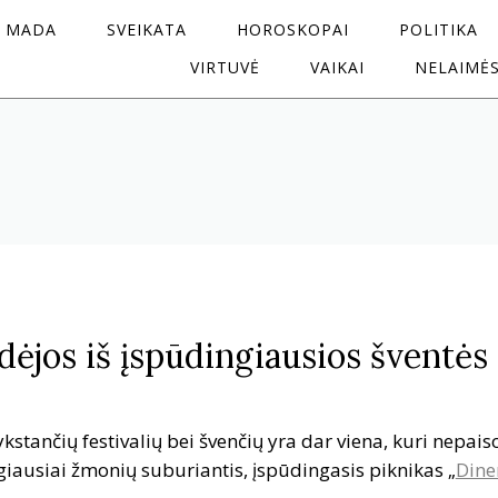
MADA
SVEIKATA
HOROSKOPAI
POLITIKA
VIRTUVĖ
VAIKAI
NELAIMĖ
dėjos iš įspūdingiausios šventės
stančių festivalių bei švenčių yra dar viena, kuri nepais
ugiausiai žmonių suburiantis, įspūdingasis piknikas „
Dine