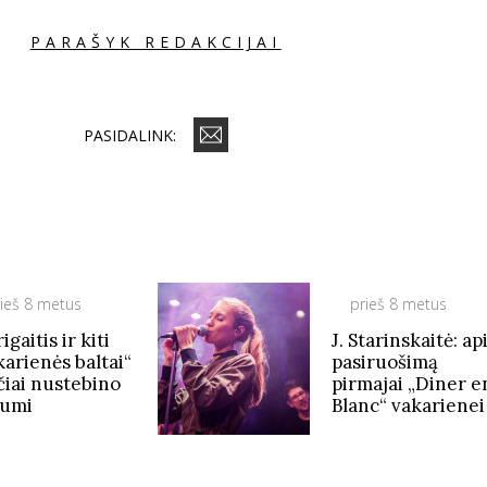
PARAŠYK REDAKCIJAI
PASIDALINK:
ieš 8 metus
prieš 8 metus
igaitis ir kiti
J. Starinskaitė: ap
karienės baltai“
pasiruošimą
čiai nustebino
pirmajai „Diner e
iumi
Blanc“ vakarienei