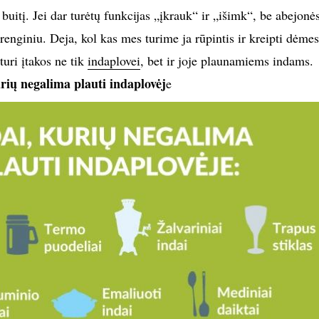
buitį. Jei dar turėtų funkcijas „įkrauk“ ir „išimk“, be abejonės
įrenginiu. Deja, kol kas mes turime ja rūpintis ir kreipti dėmes
 turi įtakos ne tik
indaplovei
, bet ir joje plaunamiems indams.
rių negalima plauti indaplovėj
e