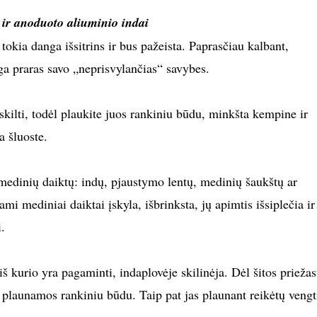
 ir anoduoto aliuminio indai
tokia danga išsitrins ir bus pažeista. Paprasčiau kalbant,
ga praras savo „neprisvylančias“ savybes.
 skilti, todėl plaukite juos rankiniu būdu, minkšta kempine ir
a šluoste.
 medinių daiktų: indų, pjaustymo lentų, medinių šaukštų ar
mi mediniai daiktai įskyla, išbrinksta, jų apimtis išsiplečia ir 
.
 iš kurio yra pagaminti, indaplovėje skilinėja. Dėl šitos priežas
i plaunamos rankiniu būdu. Taip pat jas plaunant reikėtų vengt