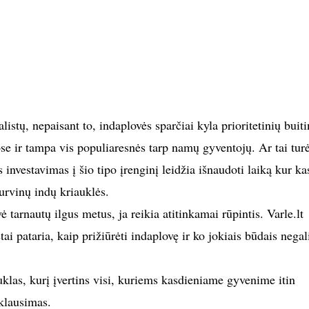
listų, nepaisant to, indaplovės sparčiai kyla prioritetinių buiti
se ir tampa vis populiaresnės tarp namų gyventojų. Ar tai tur
s investavimas į šio tipo įrenginį leidžia išnaudoti laiką kur ka
urvinų indų kriauklės.
 tarnautų ilgus metus, ja reikia atitinkamai rūpintis. Varle.lt
tai pataria, kaip prižiūrėti indaplovę ir ko jokiais būdais nega
klas, kurį įvertins visi, kuriems kasdieniame gyvenime itin
klausimas.