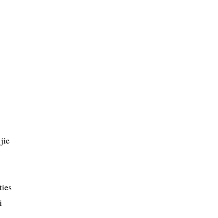
jie
ties
i