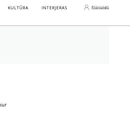
KULTŪRA
INTERJERAS
Prisijungti
S
kur