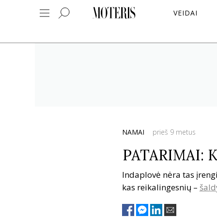
VEIDAI
NAMAI
prieš 9 metus
PATARIMAI: Ko
Indaplovė nėra tas įrengi
kas reikalingesnių –
šald