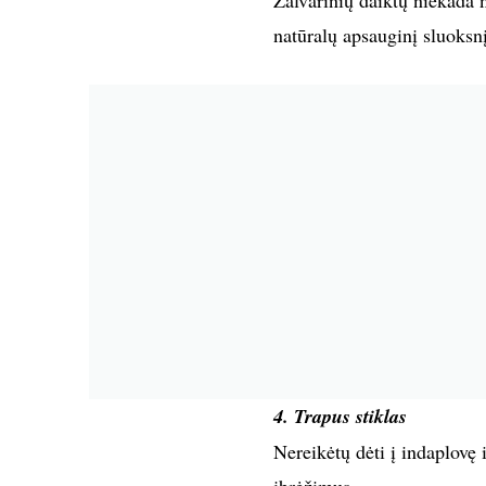
Žalvarinių daiktų niekada 
natūralų apsauginį sluoksnį,
4. Trapus stiklas
Nereikėtų dėti į indaplovę 