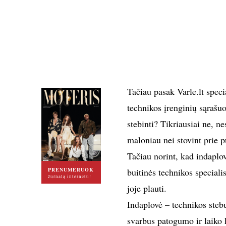
Tačiau pasak Varle.lt specia
technikos įrenginių sąrašuo
stebinti? Tikriausiai ne, ne
maloniau nei stovint prie p
Tačiau norint, kad indaplovė
PRENUMERUOK
buitinės technikos specialis
žurnalą internetu!
joje plauti.
Indaplovė – technikos stebu
svarbus patogumo ir laiko 