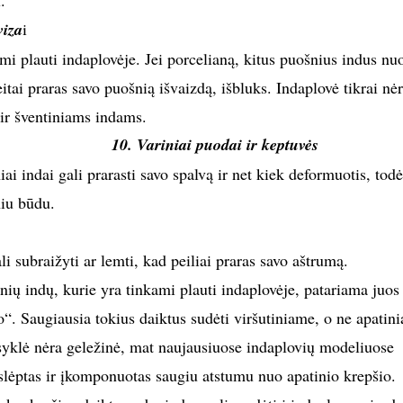
.
viza
i
ami plauti indaplovėje. Jei porcelianą, kitus puošnius indus nuo
eitai praras savo puošnią išvaizdą, išbluks. Indaplovė tikrai nė
 ir šventiniams indams.
10. Variniai puodai ir keptuvės
ai indai gali prarasti savo spalvą ir net kiek deformuotis, todė
niu būdu.
li subraižyti ar lemti, kad peiliai praras savo aštrumą.
nių indų, kurie yra tinkami plauti indaplovėje, patariama juos
o“. Saugiausia tokius daiktus sudėti viršutiniame, o ne apatin
isyklė nėra geležinė, mat naujausiuose indaplovių modeliuose
slėptas ir įkomponuotas saugiu atstumu nuo apatinio krepšio.