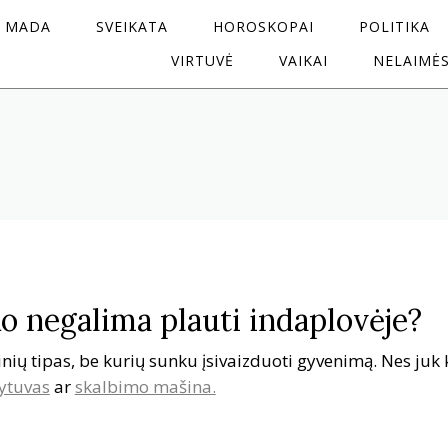
MADA
SVEIKATA
HOROSKOPAI
POLITIKA
VIRTUVĖ
VAIKAI
NELAIMĖ
 negalima plauti indaplovėje?
nių tipas, be kurių sunku įsivaizduoti gyvenimą. Nes juk 
ytuvas
ar
skalbimo mašina.