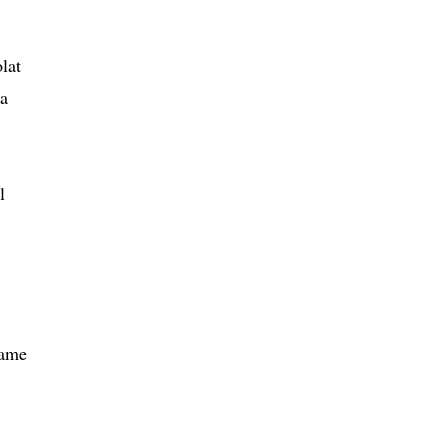
lat
ra
l
iame