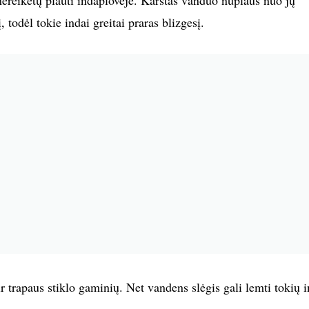
nereikėtų plauti indaplovėje. Karštas vanduo nuplaus nuo jų
 todėl tokie indai greitai praras blizgesį.
ir trapaus stiklo gaminių. Net vandens slėgis gali lemti tokių 