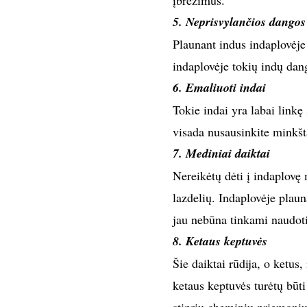
įbrėžimus.
5. Neprisvylančios dangos
Plaunant indus indaplovėje 
indaplovėje tokių indų dan
6. Emaliuoti indai
Tokie indai yra labai linkę
visada nusausinkite minkšt
7. Mediniai daiktai
Nereikėtų dėti į indaplovę
lazdelių. Indaplovėje plauna
jau nebūna tinkami naudoti
8. Ketaus keptuvės
Šie daiktai rūdija, o ketus,
ketaus keptuvės turėtų būt