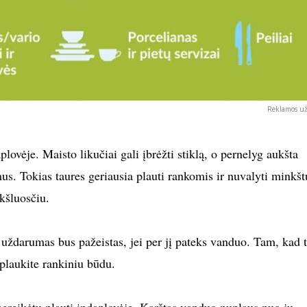
Reklamos už
lovėje. Maisto likučiai gali įbrėžti stiklą, o pernelyg aukšta
mus. Tokias taures geriausia plauti rankomis ir nuvalyti minkšt
nkšluosčiu.
uždarumas bus pažeistas, jei per jį pateks vanduo. Tam, kad 
plaukite rankiniu būdu.