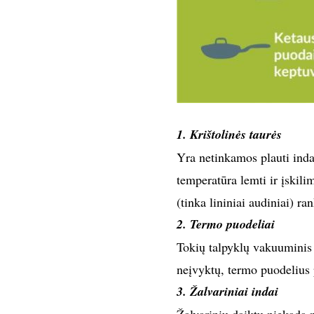
1. Krištolinės taurės
Yra netinkamos plauti indap
temperatūra lemti ir įskili
(tinka lininiai audiniai) ra
2. Termo puodeliai
Tokių talpyklų vakuuminis 
neįvyktų, termo puodelius 
3. Žalvariniai indai