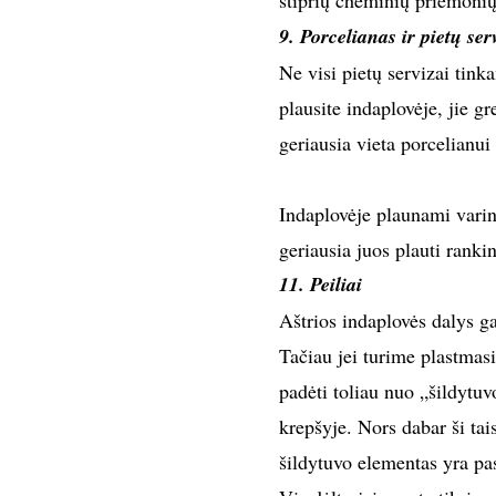
stiprių cheminių priemonių
9. Porcelianas ir pietų ser
Ne visi pietų servizai tink
plausite indaplovėje, jie gr
geriausia vieta porcelianui
Indaplovėje plaunami varini
geriausia juos plauti ranki
11. Peiliai
Aštrios indaplovės dalys ga
Tačiau jei turime plastmasi
padėti toliau nuo „šildytuv
krepšyje. Nors dabar ši ta
šildytuvo elementas yra pa