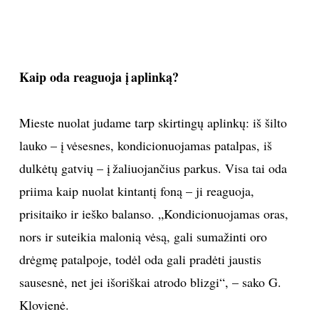
INTERJERAS
NAMAI
Kaip oda reaguoja į aplinką?
VIRTUVĖ
Mieste nuolat judame tarp skirtingų aplinkų: iš šilto
lauko – į vėsesnes, kondicionuojamas patalpas, iš
RECEPTAI
dulkėtų gatvių – į žaliuojančius parkus. Visa tai oda
VAIKAI
priima kaip nuolat kintantį foną – ji reaguoja,
prisitaiko ir ieško balanso. „Kondicionuojamas oras,
NELAIMĖS
nors ir suteikia malonią vėsą, gali sumažinti oro
drėgmę patalpoje, todėl oda gali pradėti jaustis
KONTAKTAI
sausesnė, net jei išoriškai atrodo blizgi“, – sako G.
Klovienė.
PRIVATUMO POLITIKA