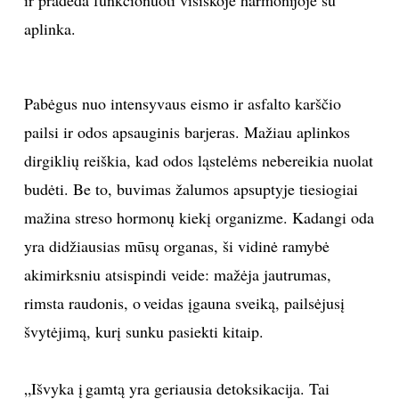
aplinka.
Pabėgus nuo intensyvaus eismo ir asfalto karščio
pailsi ir odos apsauginis barjeras. Mažiau aplinkos
dirgiklių reiškia, kad odos ląstelėms nebereikia nuolat
budėti. Be to, buvimas žalumos apsuptyje tiesiogiai
mažina streso hormonų kiekį organizme. Kadangi oda
yra didžiausias mūsų organas, ši vidinė ramybė
akimirksniu atsispindi veide: mažėja jautrumas,
rimsta raudonis, o veidas įgauna sveiką, pailsėjusį
švytėjimą, kurį sunku pasiekti kitaip.
„Išvyka į gamtą yra geriausia detoksikacija. Tai