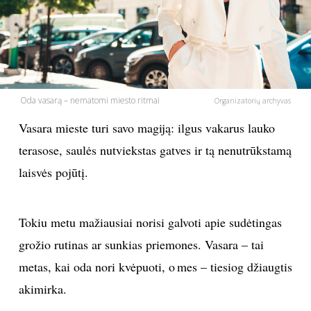
PSICHOLOGIJA
HOROSKOPAI
Oda vasarą – nematomi miesto ritmai
ASTROLOGIJA
Organizatorių archyvas
Vasara mieste turi savo magiją: ilgus vakarus lauko
POLITIKA
terasose, saulės nutviekstas gatves ir tą nenutrūkstamą
laisvės pojūtį.
KULTŪRA
LAISVALAIKIS
Tokiu metu mažiausiai norisi galvoti apie sudėtingas
grožio rutinas ar sunkias priemones. Vasara – tai
KINAS
metas, kai oda nori kvėpuoti, o mes – tiesiog džiaugtis
akimirka.
MUZIKA