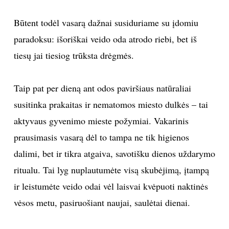
Būtent todėl vasarą dažnai susiduriame su įdomiu
Sekite mus:
paradoksu: išoriškai veido oda atrodo riebi, bet iš
tiesų jai tiesiog trūksta drėgmės.
PRENUMERUOK
Taip pat per dieną ant odos paviršiaus natūraliai
susitinka prakaitas ir nematomos miesto dulkės – tai
aktyvaus gyvenimo mieste požymiai. Vakarinis
NAUJIENLAIŠKĮ
prausimasis vasarą dėl to tampa ne tik higienos
dalimi, bet ir tikra atgaiva, savotišku dienos uždarymo
ritualu. Tai lyg nuplautumėte visą skubėjimą, įtampą
Prenumeruodami portalą,
Jūs sutinkate su
ir leistumėte veido odai vėl laisvai kvėpuoti naktinės
taisyklėmis
vėsos metu, pasiruošiant naujai, saulėtai dienai.