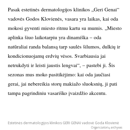
Pasak estetinės dermatologijos klinikos „Geri Genai“
TEATRAS
vadovės Godos Klovienės, vasara yra laikas, kai oda
SPORTAS
mokosi gyventi miesto ritmu kartu su mumis. „Miesto
aplinka šiuo laikotarpiu yra dinamiška – oda
FOTOGRAFIJA
natūraliai randa balansą tarp saulės šilumos, dulkių ir
kondicionuojamų erdvių vėsos. Svarbiausia jai
MENAS
netrukdyti ir leisti jaustis lengvai“, – pastebi ji. Šis
sezonas mus moko pasitikėjimo: kai oda jaučiasi
ORAI
gerai, jai nebereikia storų makiažo sluoksnių, ji pati
ĮDOMYBĖS
tampa pagrindiniu vasariško įvaizdžio akcentu.
ISTORIJA
Estetinės dermatologijos klinikos GERI GENAI vadovė Goda Klovienė
KNYGOS
Organizatorių archyvas