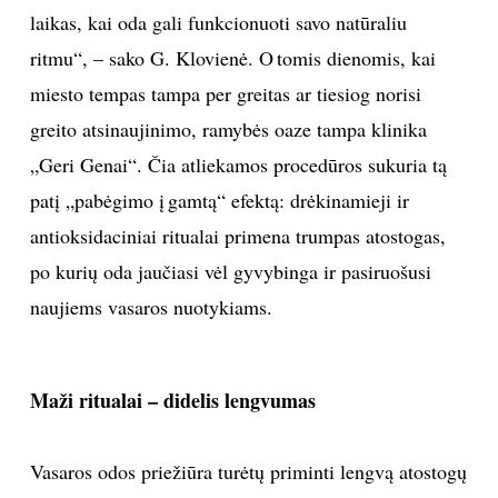
laikas, kai oda gali funkcionuoti savo natūraliu
ritmu“, – sako G. Klovienė. O tomis dienomis, kai
miesto tempas tampa per greitas ar tiesiog norisi
greito atsinaujinimo, ramybės oaze tampa klinika
„Geri Genai“. Čia atliekamos procedūros sukuria tą
patį „pabėgimo į gamtą“ efektą: drėkinamieji ir
antioksidaciniai ritualai primena trumpas atostogas,
po kurių oda jaučiasi vėl gyvybinga ir pasiruošusi
naujiems vasaros nuotykiams.
Maži ritualai – didelis lengvumas
Vasaros odos priežiūra turėtų priminti lengvą atostogų