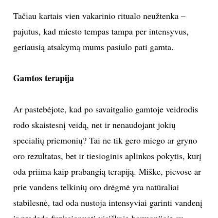
Tačiau kartais vien vakarinio ritualo neužtenka –
pajutus, kad miesto tempas tampa per intensyvus,
geriausią atsakymą mums pasiūlo pati gamta.
Gamtos terapija
Ar pastebėjote, kad po savaitgalio gamtoje veidrodis
rodo skaistesnį veidą, net ir nenaudojant jokių
specialių priemonių? Tai ne tik gero miego ar gryno
oro rezultatas, bet ir tiesioginis aplinkos pokytis, kurį
oda priima kaip prabangią terapiją. Miške, pievose ar
prie vandens telkinių oro drėgmė yra natūraliai
stabilesnė, tad oda nustoja intensyviai garinti vandenį
ir pradeda funkcionuoti visiškoje harmonijoje su