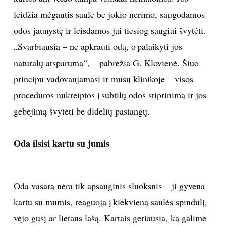
leidžia mėgautis saule be jokio nerimo, saugodamos
odos jaunystę ir leisdamos jai tiesiog saugiai švytėti.
„Svarbiausia – ne apkrauti odą, o palaikyti jos
natūralų atsparumą“, – pabrėžia G. Klovienė. Šiuo
principu vadovaujamasi ir mūsų klinikoje – visos
procedūros nukreiptos į subtilų odos stiprinimą ir jos
gebėjimą švytėti be didelių pastangų.
Oda ilsisi kartu su jumis
Oda vasarą nėra tik apsauginis sluoksnis – ji gyvena
kartu su mumis, reaguoja į kiekvieną saulės spindulį,
vėjo gūsį ar lietaus lašą. Kartais geriausia, ką galime