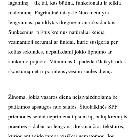
lagaminą – tik tai, kas būtina, funkcionalu ir teikia
malonumą. Pagrindinė taisyklė šiuo metu yra
lengvumas, papildytas drėgme ir antioksidantais.
Sunkesnius, tirštus kremus natūraliai keičia
vėsinamieji serumai ar fluidai, kurie susigeria per
kelias sekundes, nepalikdami jokio lipnumo ar
sunkumo pojūčio. Vitaminas C padeda išlaikyti odos
skaistumą net ir po intensyvesnių saulės dienų.
Žinoma, jokia vasaros diena neįsivaizduojama be
patikimos apsaugos nuo saulės. Šiuolaikinės SPF
priemonės seniai neprimena tų sunkių, baltų kremų iš
praeities – dabar tai lengvos, drėkinančios tekstūros,
kurios ant veido tampa visiškai nematomos. Jos