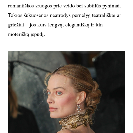
romantiškos sruogos prie veido bei subtilūs pynimai.
Tokios šukuosenos neatrodys pernelyg teatrališkai ar
griežtai – jos kurs lengvą, elegantišką ir itin
moterišką įspūdį.