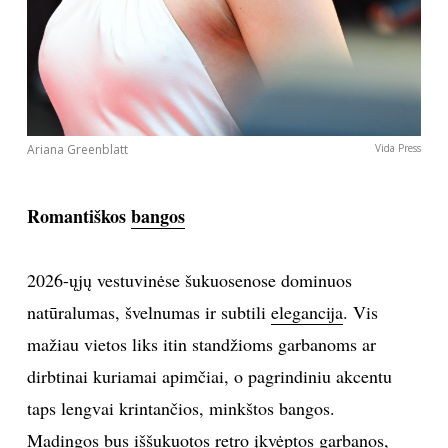
Ariana Greenblatt
Vida Press
Romantiškos
bangos
2026-ųjų vestuvinėse šukuosenose dominuos
natūralumas, švelnumas ir subtili
elegancija
. Vis
mažiau vietos liks itin standžioms garbanoms ar
dirbtinai kuriamai apimčiai, o pagrindiniu akcentu
taps lengvai krintančios, minkštos bangos.
Madingos bus iššukuotos
retro
įkvėptos garbanos,