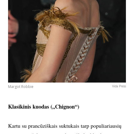
Margot Robbie
Vida Press
Klasikinis kuodas („Chignon“)
Kartu su prancūziškais suktukais tarp populiariausių