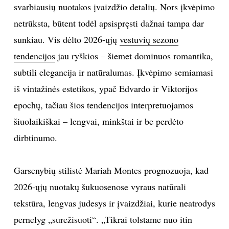
svarbiausių nuotakos įvaizdžio detalių. Nors įkvėpimo
TEATRAS
netrūksta, būtent todėl apsispręsti dažnai tampa dar
sunkiau. Vis dėlto 2026-ųjų
vestuvių sezono
SPORTAS
tendencijos
jau ryškios – šiemet dominuos romantika,
subtili elegancija ir natūralumas. Įkvėpimo semiamasi
FOTOGRAFIJA
iš vintažinės estetikos, ypač Edvardo ir Viktorijos
MENAS
epochų, tačiau šios tendencijos interpretuojamos
šiuolaikiškai – lengvai, minkštai ir be perdėto
ORAI
dirbtinumo.
ĮDOMYBĖS
Garsenybių stilistė Mariah Montes prognozuoja, kad
2026-ųjų nuotakų šukuosenose vyraus natūrali
ISTORIJA
tekstūra, lengvas judesys ir įvaizdžiai, kurie neatrodys
KNYGOS
pernelyg „surežisuoti“. „Tikrai tolstame nuo itin