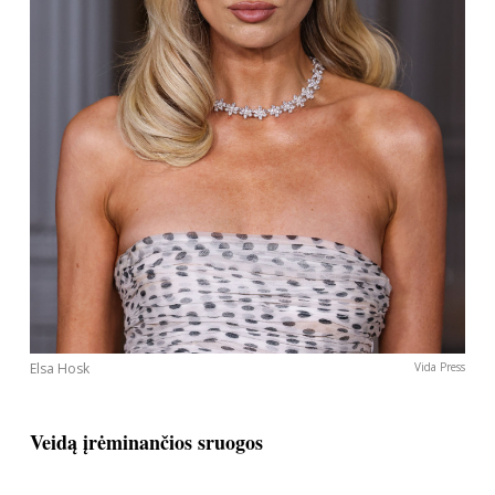
Elsa Hosk
Vida Press
Veidą įrėminančios sruogos