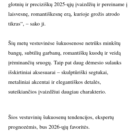
glotnių ir preciziškų 2025-ųjų įvaizdžių ir pereiname į
INTERJERAS
laisvesnę, romantiškesnę erą, kurioje grožis atrodo
tikras“, – sako ji.
NAMAI
Šių metų vestuvinėse šukuosenose netrūks minkštų
VIRTUVĖ
bangų, subtilių garbanų, romantiškų kuodų ir veidą
RECEPTAI
įrėminančių sruogų. Taip pat daug dėmesio sulauks
išskirtiniai aksesuarai – skulptūriški segtukai,
VAIKAI
metaliniai akcentai ir elegantiškos detalės,
suteikiančios įvaizdžiui daugiau charakterio.
NELAIMĖS
KONTAKTAI
Šios vestuvinių šukuosenų tendencijos, ekspertų
prognozėmis, bus 2026-ųjų favoritės.
PRIVATUMO POLITIKA