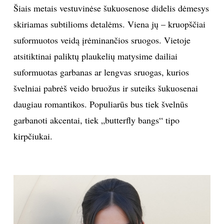
Šiais metais vestuvinėse šukuosenose didelis dėmesys
skiriamas subtilioms detalėms. Viena jų – kruopščiai
suformuotos veidą įrėminančios sruogos. Vietoje
atsitiktinai paliktų plaukelių matysime dailiai
suformuotas garbanas ar lengvas sruogas, kurios
švelniai pabrėš veido bruožus ir suteiks šukuosenai
daugiau romantikos. Populiarūs bus tiek švelnūs
garbanoti akcentai, tiek „butterfly bangs“ tipo
kirpčiukai.