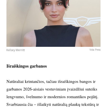
Kelsey Merritt
Vida Press
Išraiškingos garbanos
Natūraliai krintančios, tačiau išraiškingos bangos ir
garbanos 2026-aisiais vestuviniam įvaizdžiui suteiks
lengvumo, švelnumo ir modernios romantikos pojūtį.
Svarbiausia čia – išlaikyti natūralią plaukų tekstūrą ir