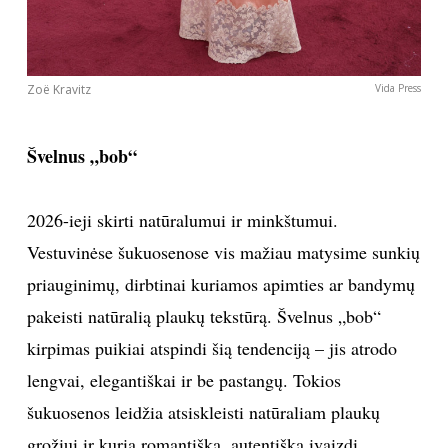
Zoë Kravitz
Vida Press
Švelnus „bob“
2026-ieji skirti natūralumui ir minkštumui.
Vestuvinėse šukuosenose vis mažiau matysime sunkių
priauginimų, dirbtinai kuriamos apimties ar bandymų
pakeisti natūralią plaukų tekstūrą. Švelnus „bob“
kirpimas puikiai atspindi šią tendenciją – jis atrodo
lengvai, elegantiškai ir be pastangų. Tokios
šukuosenos leidžia atsiskleisti natūraliam plaukų
grožiui ir kuria romantišką, autentišką įvaizdį.