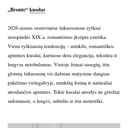
„Bronte“
kuodas
Sekite mus:
2026-aisiais vestuvinėse šukuosenose ryškiai
atsispindės XIX a. romantizmo įkvėpta estetika.
PRENUMERUOK
Viena ryškiausių tendencijų – minkšti, romantiškos
apimties kuodai, kuriuose dera elegancija, tekstūra ir
lengvas netobulumas. Vietoje žemai susegtų, itin
NAUJIENLAIŠKĮ
glotnių šukuosenų vis dažniau matysime daugiau
pakėlimo viršugalvyje, minkštų formų ir natūraliai
atrodančios apimties. Tokie kuodai atrodys ne griežtai
Prenumeruodami portalą,
suformuoti, o lengvi, subtilūs ir itin moteriški.
Jūs sutinkate su
taisyklėmis