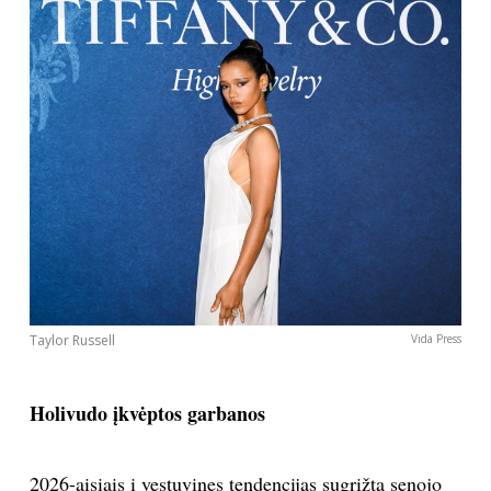
Taylor Russell
Vida Press
Holivudo įkvėptos garbanos
2026-aisiais į vestuvines tendencijas sugrįžta senojo