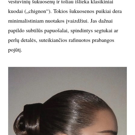
vestuvinių šukuosenų ir toliau išlieka klasikiniai
kuodai („chignon“). Tokios šukuosenos puikiai dera
minimalistiniam nuotakos įvaizdžiui. Jas dažnai
papildo subtilūs papuošalai, spindintys segtukai ar
perlų detalės, suteikiančios rafinuotos prabangos
pojūtį.