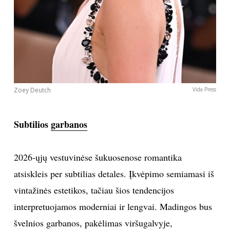
Zoey Deutch
Vida Press
Subtilios
garbanos
2026-ųjų vestuvinėse šukuosenose romantika
atsiskleis per subtilias detales. Įkvėpimo semiamasi iš
vintažinės estetikos, tačiau šios tendencijos
interpretuojamos moderniai ir lengvai. Madingos bus
švelnios garbanos, pakėlimas viršugalvyje,