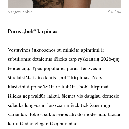
Margot Robbie
Vida Press
Purus
„bob“ kirpimas
Vestuvinės šukuosenos
su minkšta apimtimi ir
subtiliomis detalėmis išlieka tarp ryškiausių 2026-ųjų
tendencijų. Ypač populiarės purus, lengvas ir
šiuolaikiškai atrodantis „bob“ kirpimas. Nors
klasikiniai prancūziški ar itališki „bob“ kirpimai
išlieka nepavaldūs laikui, šiemet vis daugiau dėmesio
sulauks lengvesni, laisvesni ir šiek tiek žaismingi
variantai. Tokios šukuosenos atrodo moderniai, tačiau
kartu išlaiko elegantišką nuotaiką.