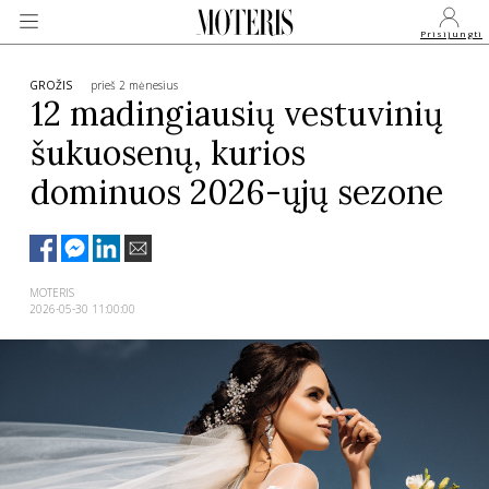
Prisijungti
GROŽIS
prieš 2 mėnesius
12 madingiausių vestuvinių
šukuosenų, kurios
VEIDAI
dominuos 2026-ųjų sezone
MONARCHIJA
MADA
MOTERIS
2026-05-30 11:00:00
GROŽIS
SVEIKATA
APIE MANE