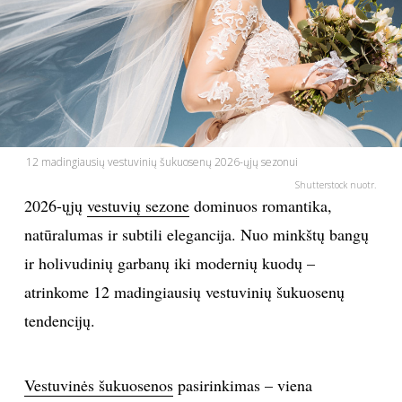
PSICHOLOGIJA
HOROSKOPAI
ASTROLOGIJA
12 madingiausių vestuvinių šukuosenų 2026-ųjų sezonui
POLITIKA
Shutterstock nuotr.
2026-ųjų
vestuvių sezone
dominuos romantika,
KULTŪRA
natūralumas ir subtili elegancija. Nuo minkštų bangų
ir holivudinių garbanų iki modernių kuodų –
LAISVALAIKIS
atrinkome 12 madingiausių vestuvinių šukuosenų
tendencijų.
KINAS
MUZIKA
Vestuvinės šukuosenos
pasirinkimas – viena