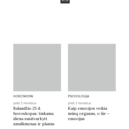
HOROSKOPAI
PSICHOLOGIJA
prieš 3 mėnesius
prieš 3 mėnesius
Balandžio 23 d.
Kaip emocijos veikia
horoskopas: tinkama
mūsų organus, o šie –
diena susitvarkyti
emocijas
smulkmenas ir planus