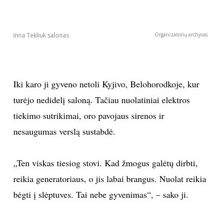
Sekite mus:
Inna Tekliuk salonas
Organizatorių archyvas
PRENUMERUOK
Iki karo ji gyveno netoli Kyjivo, Belohorodkoje, kur
turėjo nedidelį saloną. Tačiau nuolatiniai elektros
tiekimo sutrikimai, oro pavojaus sirenos ir
NAUJIENLAIŠKĮ
nesaugumas verslą sustabdė.
„Ten viskas tiesiog stovi. Kad žmogus galėtų dirbti,
Prenumeruodami portalą,
Jūs sutinkate su
reikia generatoriaus, o jis labai brangus. Nuolat reikia
taisyklėmis
bėgti į slėptuves. Tai nebe gyvenimas“, – sako ji.