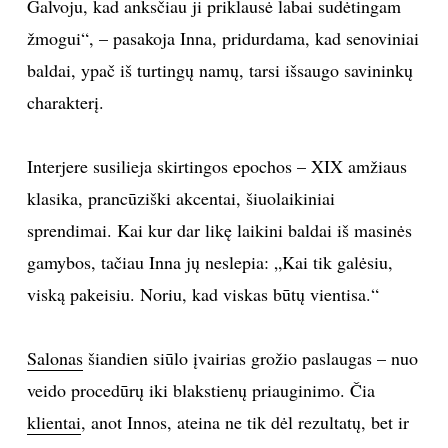
Galvoju, kad anksčiau ji priklausė labai sudėtingam
žmogui“, – pasakoja Inna, pridurdama, kad senoviniai
baldai, ypač iš turtingų namų, tarsi išsaugo savininkų
charakterį.
Interjere susilieja skirtingos epochos – XIX amžiaus
klasika, prancūziški akcentai, šiuolaikiniai
sprendimai. Kai kur dar likę laikini baldai iš masinės
gamybos, tačiau Inna jų neslepia: „Kai tik galėsiu,
viską pakeisiu. Noriu, kad viskas būtų vientisa.“
Salonas
šiandien siūlo įvairias grožio paslaugas – nuo
veido procedūrų iki blakstienų priauginimo. Čia
klientai
, anot Innos, ateina ne tik dėl rezultatų, bet ir