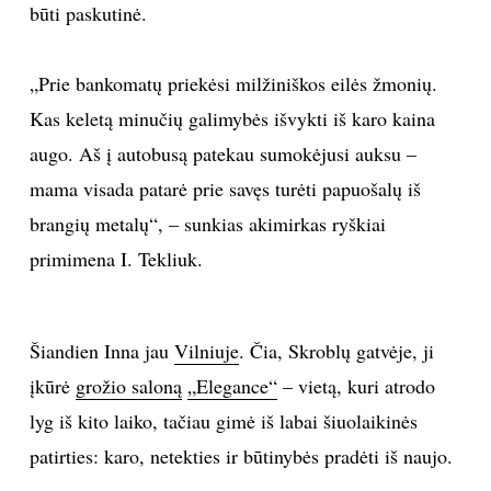
būti paskutinė.
INTERJERAS
„Prie bankomatų priekėsi milžiniškos eilės žmonių.
NAMAI
Kas keletą minučių galimybės išvykti iš karo kaina
augo. Aš į autobusą patekau sumokėjusi auksu –
VIRTUVĖ
mama visada patarė prie savęs turėti papuošalų iš
brangių metalų“, – sunkias akimirkas ryškiai
RECEPTAI
primimena I. Tekliuk.
VAIKAI
NELAIMĖS
Šiandien Inna jau
Vilniuje
. Čia, Skroblų gatvėje, ji
įkūrė
grožio saloną
„Elegance“
– vietą, kuri atrodo
KONTAKTAI
lyg iš kito laiko, tačiau gimė iš labai šiuolaikinės
patirties: karo, netekties ir būtinybės pradėti iš naujo.
PRIVATUMO POLITIKA