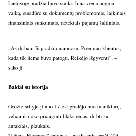
Lietuvoje pradžia buvo sunki. Inna viena augina
vaiką, susidūrė su dokumentų problemomis, laikinais
finansiniais sunkumais, netektais pajamų šaltiniais.
„Aš dirbau. Iš pradžių namuose. Priėmiau klientus,
kada tik jiems buvo patogu. Reikėjo išgyventi“, –
sako ji.
Baldai su istorija
Grožio
srityje ji nuo 17-os: pradėjo nuo manikiūrų,
vėliau išmoko priauginti blakstienas, dirbti su
antakiais, plaukais.
Tačiau „Elegance“ salonas – ne tik apie grožį. Tai –