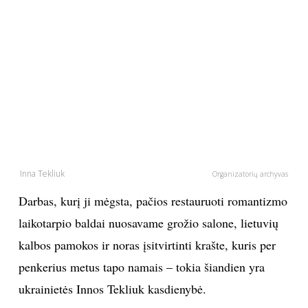
PSICHOLOGIJA
HOROSKOPAI
ASTROLOGIJA
POLITIKA
Inna Tekliuk
Organizatorių archyvas
KULTŪRA
Darbas, kurį ji mėgsta, pačios restauruoti romantizmo
LAISVALAIKIS
laikotarpio baldai nuosavame grožio salone, lietuvių
kalbos pamokos ir noras įsitvirtinti krašte, kuris per
KINAS
penkerius metus tapo namais – tokia šiandien yra
ukrainietės Innos Tekliuk kasdienybė.
MUZIKA