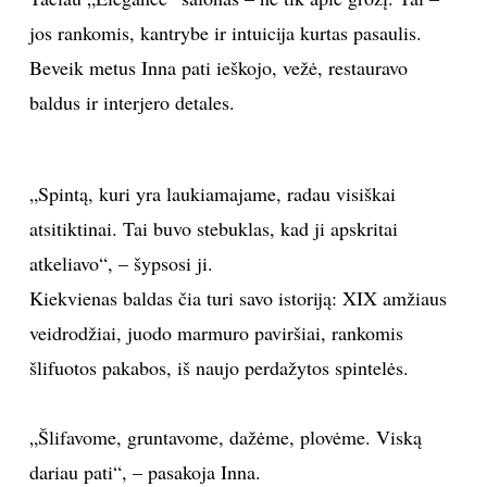
jos rankomis, kantrybe ir intuicija kurtas pasaulis.
Beveik metus Inna pati ieškojo, vežė, restauravo
baldus ir interjero detales.
„Spintą, kuri yra laukiamajame, radau visiškai
atsitiktinai. Tai buvo stebuklas, kad ji apskritai
atkeliavo“, – šypsosi ji.
Kiekvienas baldas čia turi savo istoriją: XIX amžiaus
veidrodžiai, juodo marmuro paviršiai, rankomis
šlifuotos pakabos, iš naujo perdažytos spintelės.
„Šlifavome, gruntavome, dažėme, plovėme. Viską
dariau pati“, – pasakoja Inna.