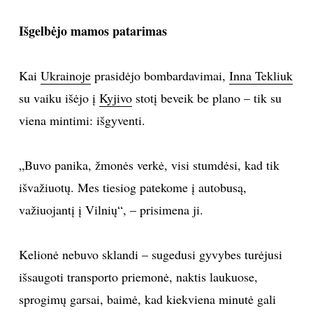
TEATRAS
Išgelbėjo mamos patarimas
SPORTAS
Kai
Ukrainoje
prasidėjo bombardavimai,
Inna Tekliuk
su vaiku išėjo į
Kyjivo
stotį beveik be plano – tik su
FOTOGRAFIJA
viena mintimi: išgyventi.
MENAS
„Buvo panika, žmonės verkė, visi stumdėsi, kad tik
ORAI
išvažiuotų. Mes tiesiog patekome į autobusą,
važiuojantį į Vilnių“, – prisimena ji.
ĮDOMYBĖS
Kelionė nebuvo sklandi – sugedusi gyvybes turėjusi
ISTORIJA
išsaugoti transporto priemonė, naktis laukuose,
sprogimų garsai, baimė, kad kiekviena minutė gali
KNYGOS