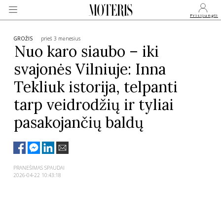
Prisijungti
GROŽIS
prieš 3 mėnesius
Nuo karo siaubo – iki
svajonės Vilniuje: Inna
VEIDAI
Tekliuk istorija, telpanti
MONARCHIJA
tarp veidrodžių ir tyliai
pasakojančių baldų
MADA
GROŽIS
PRANEŠIMAS SPAUDAI
2026-04-22 10:43:18
SVEIKATA
APIE MANE