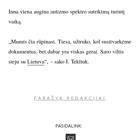
Inna viena augina autizmo spektro sutrikimą turintį
vaiką.
„Mumis čia rūpinasi. Tiesa, užtruko, kol susitvarkėme
dokumentus, bet dabar yra viskas gerai. Savo viltis
sieju su
Lietuva
“, – sako I. Tekliuk.
PARAŠYK REDAKCIJAI
PASIDALINK: