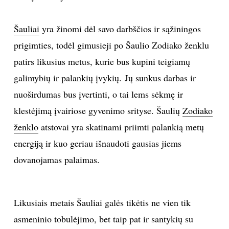
INTERJERAS
Šauliai
yra žinomi dėl savo darbščios ir sąžiningos
prigimties, todėl gimusieji po Šaulio Zodiako ženklu
NAMAI
patirs likusius metus, kurie bus kupini teigiamų
VIRTUVĖ
galimybių ir palankių įvykių. Jų sunkus darbas ir
nuoširdumas bus įvertinti, o tai lems sėkmę ir
RECEPTAI
klestėjimą įvairiose gyvenimo srityse. Šaulių
Zodiako
ženklo
atstovai yra skatinami priimti palankią metų
VAIKAI
energiją ir kuo geriau išnaudoti gausias jiems
dovanojamas palaimas.
NELAIMĖS
KONTAKTAI
Likusiais metais Šauliai galės tikėtis ne vien tik
PRIVATUMO POLITIKA
asmeninio tobulėjimo, bet taip pat ir santykių su