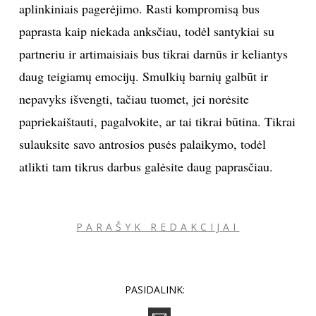
aplinkiniais pagerėjimo. Rasti kompromisą bus
paprasta kaip niekada anksčiau, todėl santykiai su
Sekite mus:
partneriu ir artimaisiais bus tikrai darnūs ir keliantys
daug teigiamų emocijų. Smulkių barnių galbūt ir
nepavyks išvengti, tačiau tuomet, jei norėsite
PRENUMERUOK
papriekaištauti, pagalvokite, ar tai tikrai būtina. Tikrai
sulauksite savo antrosios pusės palaikymo, todėl
atlikti tam tikrus darbus galėsite daug paprasčiau.
NAUJIENLAIŠKĮ
PARAŠYK REDAKCIJAI
Prenumeruodami portalą,
Jūs sutinkate su
taisyklėmis
PASIDALINK: