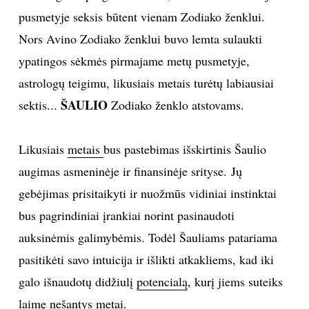
pusmetyje seksis būtent vienam Zodiako ženklui.
TEATRAS
Nors Avino Zodiako ženklui buvo lemta sulaukti
ypatingos sėkmės pirmajame metų pusmetyje,
SPORTAS
astrologų teigimu, likusiais metais turėtų labiausiai
FOTOGRAFIJA
ŠAULIO
sektis...
Zodiako ženklo atstovams.
MENAS
Likusiais
metais
bus pastebimas išskirtinis Šaulio
augimas asmeninėje ir finansinėje srityse. Jų
ORAI
gebėjimas prisitaikyti ir nuožmūs vidiniai instinktai
bus pagrindiniai įrankiai norint pasinaudoti
ĮDOMYBĖS
auksinėmis galimybėmis. Todėl Šauliams patariama
ISTORIJA
pasitikėti savo intuicija ir išlikti atkakliems, kad iki
galo išnaudotų didžiulį
potencialą
, kurį jiems suteiks
KNYGOS
laimę nešantys metai. ​