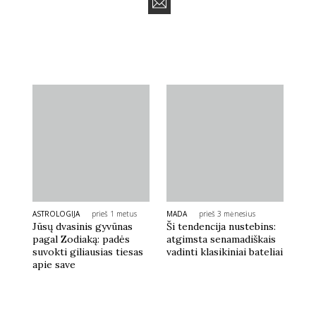
ASTROLOGIJA
prieš 1 metus
MADA
prieš 3 mėnesius
Jūsų dvasinis gyvūnas
Ši tendencija nustebins:
pagal Zodiaką: padės
atgimsta senamadiškais
suvokti giliausias tiesas
vadinti klasikiniai bateliai
apie save