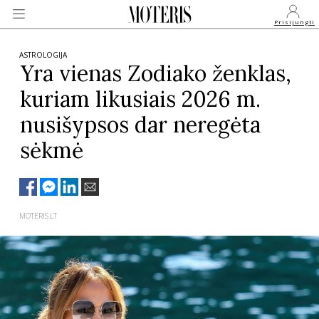
Prisijungti
ASTROLOGIJA
Yra vienas Zodiako ženklas,
kuriam likusiais 2026 m.
VEIDAI
nusišypsos dar neregėta
MONARCHIJA
sėkmė
MADA
MOTERIS.LT
GROŽIS
SVEIKATA
APIE MANE