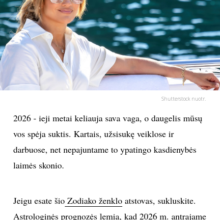
PSICHOLOGIJA
HOROSKOPAI
ASTROLOGIJA
POLITIKA
Shutterstock nuotr.
2026 - ieji metai keliauja sava vaga, o daugelis mūsų
KULTŪRA
vos spėja suktis. Kartais, užsisukę veiklose ir
darbuose, net nepajuntame to ypatingo kasdienybės
LAISVALAIKIS
laimės skonio.
KINAS
Jeigu esate šio
Zodiako ženklo
atstovas, sukluskite.
MUZIKA
Astrologinės prognozės lemia, kad 2026 m. antrajame