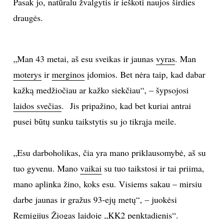
Pasak jo, natūralu žvalgytis ir ieškoti naujos širdies
draugės.
INTERJERAS
NAMAI
„Man 43 metai, aš esu sveikas ir jaunas
vyras
. Man
VIRTUVĖ
moterys
ir
merginos
įdomios. Bet nėra taip, kad dabar
kažką medžiočiau ar kažko siekčiau“, – šypsojosi
RECEPTAI
laidos svečias
. Jis pripažino, kad bet kuriai antrai
pusei būtų sunku taikstytis su jo tikrąja meile.
VAIKAI
„Esu darboholikas, čia yra mano priklausomybė, aš su
NELAIMĖS
tuo gyvenu. Mano
vaikai
su tuo taikstosi ir tai priima,
KONTAKTAI
mano aplinka žino, koks esu. Visiems sakau – mirsiu
darbe jaunas ir gražus 93-ejų metų“, – juokėsi
PRIVATUMO POLITIKA
Remigijus Žiogas laidoje „KK2 penktadienis“.