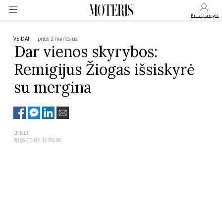
Prisijungti
VEIDAI
prieš 2 mėnesius
Dar vienos skyrybos:
Remigijus Žiogas išsiskyrė
VEIDAI
su mergina
MONARCHIJA
MADA
LNK.LT
2026-06-02 16:36:26
GROŽIS
SVEIKATA
APIE MANE