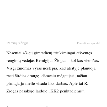
PSICHOLOGIJA
HOROSKOPAI
ASTROLOGIJA
Remigijus Žiogas
Pranešimas spaudai
POLITIKA
Neseniai 43-ąjį gimtadienį triukšmingai atšventęs
renginių vedėjas Remigijus Žiogas – kol kas vienišas.
KULTŪRA
Visgi žinomas vyras neslepia, kad ateityje planuoja
rasti širdies draugę, dėmesiu mėgaujasi, tačiau
LAISVALAIKIS
pirmąja jo meile visada liks darbas. Apie tai R.
KINAS
Žiogas pasakojo laidoje „KK2 penktadienis“.
MUZIKA