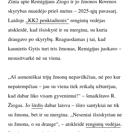
Žinia apie Remigijaus Žiogo ir jo žmonos Rovenos
skyrybas nuaidėjo prieš metus – 2025-ųjų pavasarį.
TEATRAS
Laidoje
„KK2 penktadienis“
renginių vedėjas
SPORTAS
atskleidė, kad išsiskyrė ir su mergina, su kuria
draugavo po skyrybų. Reaguodamas į tai, kad
FOTOGRAFIJA
kaunietis Gytis turi tris žmonas, Remigijus juokavo –
nesusitvarkė nė su viena.
MENAS
„Aš asmeniškai trijų žmonų nepavilkčiau, nė pro kur
ORAI
nepatempčiau – jau su viena tiek reikalų užturėjau,
ĮDOMYBĖS
kad dabar liko visam gyvenimui!“ – šmaikštavo R.
Žiogas. Jo
širdis
dabar laisva – iširo santykiai ne tik
ISTORIJA
su žmona, bet ir su mergina. „Neseniai išsiskyriau ne
su žmona, o su drauge“, – atskleidė
renginių vedėjas
.
KNYGOS