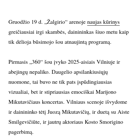
Gruodžio 19 d. „Žalgirio“ arenoje
naujas kūrinys
greičiausiai irgi skambės, dainininkas šiuo metu kaip
tik dėlioja būsimojo šou atnaujintą programą.
Pirmasis „360“ šou įvyko 2025-aisiais Vilniuje ir
abejingų nepaliko. Daugelio apsilankiusiųjų
nuomone, tai buvo ne tik pats įspūdingiausias
vizualiai, bet ir stipriausias emociškai Marijono
Mikutavičiaus koncertas. Vilniaus scenoje išvydome
ir dainininko tėtį Juozą Mikutavičių, ir duetą su Aiste
Smilgevičiūte, ir jautrų aktoriaus Kosto Smorigino
pagerbimą.