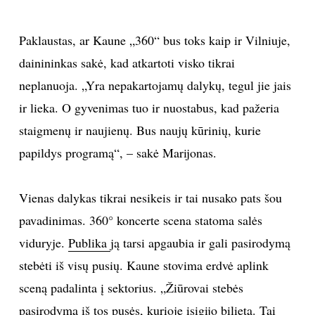
Paklaustas, ar Kaune „360“ bus toks kaip ir Vilniuje,
dainininkas sakė, kad atkartoti visko tikrai
neplanuoja. „Yra nepakartojamų dalykų, tegul jie jais
ir lieka. O gyvenimas tuo ir nuostabus, kad pažeria
staigmenų ir naujienų. Bus naujų kūrinių, kurie
papildys programą“, – sakė Marijonas.
Vienas dalykas tikrai nesikeis ir tai nusako pats šou
pavadinimas. 360° koncerte scena statoma salės
viduryje.
Publika
ją tarsi apgaubia ir gali pasirodymą
stebėti iš visų pusių. Kaune stovima erdvė aplink
sceną padalinta į sektorius. „Žiūrovai stebės
pasirodymą iš tos pusės, kurioje įsigijo bilietą. Tai