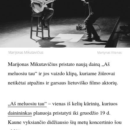
PSICHOLOGIJA
HOROSKOPAI
ASTROLOGIJA
Marijonas Mikutavičius
Martynas Vitėnas
POLITIKA
Marijonas Mikutavičius pristato naują dainą „Aš
meluosiu tau“ ir jos vaizdo klipą, kuriame žiūrovai
KULTŪRA
netikėtai atpažins ir garsaus lietuviško filmo aktorių.
LAISVALAIKIS
„Aš meluosiu tau“
– vienas iš kelių kūrinių, kuriuos
KINAS
dainininkas
planuoja pristatyti iki gruodžio 19 d.
Kaune vyksiančio didžiausio šių metų koncertinio šou
MUZIKA