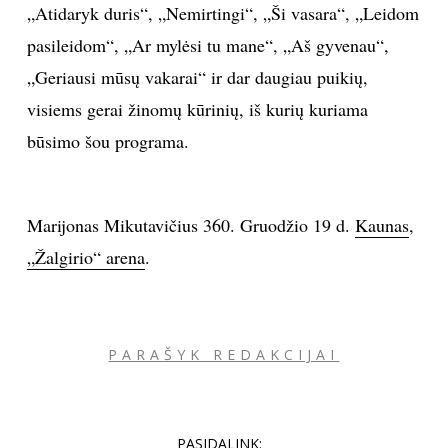
„Atidaryk duris“, „Nemirtingi“, „Ši vasara“, „Leidom
pasileidom“, „Ar mylėsi tu mane“, „Aš gyvenau“,
„Geriausi mūsų vakarai“ ir dar daugiau puikių,
visiems gerai žinomų kūrinių, iš kurių kuriama
būsimo šou programa.
Marijonas Mikutavičius 360. Gruodžio 19 d.
Kaunas
,
„Žalgirio“ arena
.
PARAŠYK REDAKCIJAI
PASIDALINK: