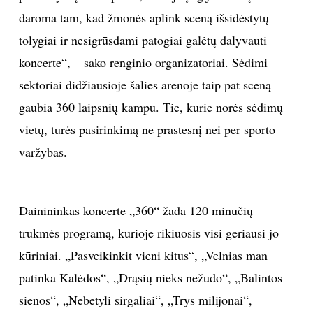
daroma tam, kad žmonės aplink sceną išsidėstytų
tolygiai ir nesigrūsdami patogiai galėtų dalyvauti
koncerte“, – sako renginio organizatoriai. Sėdimi
sektoriai didžiausioje šalies arenoje taip pat sceną
gaubia 360 laipsnių kampu. Tie, kurie norės sėdimų
vietų, turės pasirinkimą ne prastesnį nei per sporto
varžybas.
Dainininkas koncerte „360“ žada 120 minučių
trukmės programą, kurioje rikiuosis visi geriausi jo
kūriniai. „Pasveikinkit vieni kitus“, „Velnias man
patinka Kalėdos“, „Drąsių nieks nežudo“, „Balintos
sienos“, „Nebetyli sirgaliai“, „Trys milijonai“,