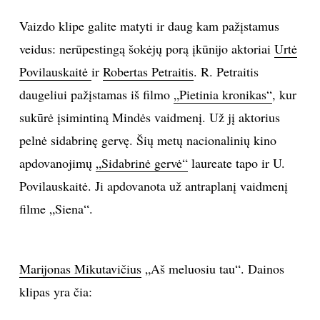
Vaizdo klipe galite matyti ir daug kam pažįstamus
INTERJERAS
veidus: nerūpestingą šokėjų porą įkūnijo aktoriai
Urtė
NAMAI
Povilauskaitė
ir
Robertas Petraitis
. R. Petraitis
daugeliui pažįstamas iš filmo
„Pietinia kronikas“
, kur
VIRTUVĖ
sukūrė įsimintiną Mindės vaidmenį. Už jį aktorius
pelnė sidabrinę gervę. Šių metų nacionalinių kino
RECEPTAI
apdovanojimų
„Sidabrinė gervė“
laureate tapo ir U.
Povilauskaitė. Ji apdovanota už antraplanį vaidmenį
VAIKAI
filme „Siena“.
NELAIMĖS
KONTAKTAI
Marijonas Mikutavičius
„Aš meluosiu tau“. Dainos
klipas yra čia:
PRIVATUMO POLITIKA