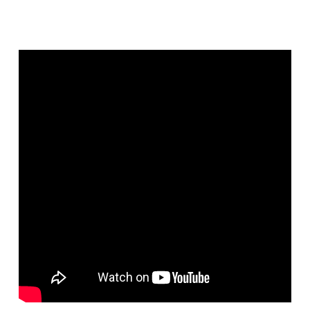
Sekite mus:
PRENUMERUOK
NAUJIENLAIŠKĮ
Prenumeruodami portalą,
Jūs sutinkate su
taisyklėmis