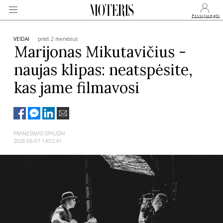
Prisijungti
VEIDAI
prieš 2 mėnesius
Marijonas Mikutavičius -
naujas klipas: neatspėsite,
VEIDAI
kas jame filmavosi
MONARCHIJA
MADA
PRANEŠIMAS SPAUDAI
2026-06-01 14:02:41
GROŽIS
SVEIKATA
APIE MANE