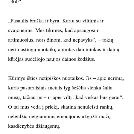
„360“
.
TEATRAS
„Pasaulis braška ir byra. Kartu su viltimis ir
SPORTAS
svajonėmis. Mes tikimės, kad apsaugosim
artimuosius, nors žinom, kad nepavyks“, – tokių
FOTOGRAFIJA
nerimastingų nuotaikų apimtas dainininkas ir dainų
kūrėjas sudėliojo naujos dainos žodžius.
MENAS
Kūrinys išties netipiškos nuotaikos. Jis – apie nerimą,
ORAI
kuris pastaraisiais metais lyg šešėlis slenka šalia
ĮDOMYBĖS
mūsų, tačiau jis – ir apie viltį „kad viskas bus gerai“.
O tai mus veda į priekį, skatina nenuleisti rankų,
ISTORIJA
neleidžia neigiamoms emocijoms užgožti mažų
kasdienybės džiaugsmų.
KNYGOS