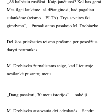
„Aš kalbėsiu rusiškai. Kaip jaučiuosi? Kol kas gerai.
INTERJERAS
Mes ilgai laukėme, aš džiaugiuosi, kad pagaliau
sulaukėme (teismo – ELTA). Trys savaitės iki
NAMAI
gimdymo“, – žurnalistams pasakojo M. Drobiazko.
VIRTUVĖ
Dėl šios priežasties teismo prašoma per posėdžius
daryti pertraukas.
RECEPTAI
VAIKAI
M. Drobiazko žurnalistams teigė, kad Lietuvoje
nesilankė pusantrų metų.
NELAIMĖS
KONTAKTAI
„Daug pasakoti, 30 metų istorijos“, – sakė ji.
PRIVATUMO POLITIKA
M. Drobiazko atstovauja dvi advokatės – Sandra