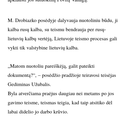
TEATRAS
M. Drobiazko posėdyje dalyvauja nuotoliniu būdu, ji
SPORTAS
kalba rusų kalba, su teismu bendrauja per rusų-
lietuvių kalbų vertėją, Lietuvoje teismo procesas gali
FOTOGRAFIJA
vykti tik valstybine lietuvių kalba.
MENAS
„Matom nuotoliu pareiškėją, galit pateikti
ORAI
dokumentą?“, – posėdžio pradžioje teiravosi teisėjas
Gediminas Užubalis.
ĮDOMYBĖS
Byla atverčiama praėjus daugiau nei metams po jos
gavimo teisme, teismas teigia, kad taip atsitiko dėl
ISTORIJA
labai didelio jo darbo krūvio.
KNYGOS