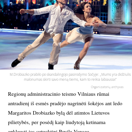
PSICHOLOGIJA
HOROSKOPAI
ASTROLOGIJA
POLITIKA
M.Drobiazko prabilo po skandalingojo pasirodymo Sočyje: „Mums yra didžiulis
KULTŪRA
malonumas skirti savo meną tiems, kam to reikia labiausiai“
Organizatorių archyvas
LAISVALAIKIS
Regionų administracinio teismo Vilniaus rūmai
antradienį iš esmės pradėjo nagrinėti šokėjos ant ledo
KINAS
Margaritos Drobiazko bylą dėl atimtos Lietuvos
pilietybės, per posėdį kaip liudytoją ketinama
MUZIKA
apklausti jos sutuoktinį Povilą Vanagą.