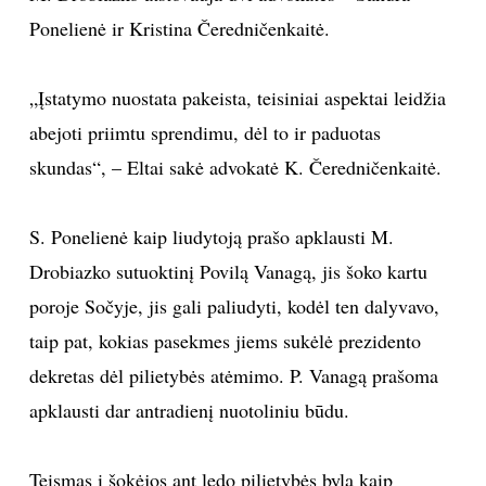
Ponelienė ir Kristina Čeredničenkaitė.
Sekite mus:
„Įstatymo nuostata pakeista, teisiniai aspektai leidžia
abejoti priimtu sprendimu, dėl to ir paduotas
skundas“, – Eltai sakė advokatė K. Čeredničenkaitė.
PRENUMERUOK
S. Ponelienė kaip liudytoją prašo apklausti M.
NAUJIENLAIŠKĮ
Drobiazko sutuoktinį Povilą Vanagą, jis šoko kartu
poroje Sočyje, jis gali paliudyti, kodėl ten dalyvavo,
taip pat, kokias pasekmes jiems sukėlė prezidento
Prenumeruodami portalą,
dekretas dėl pilietybės atėmimo. P. Vanagą prašoma
Jūs sutinkate su
taisyklėmis
apklausti dar antradienį nuotoliniu būdu.
Teismas į šokėjos ant ledo pilietybės bylą kaip