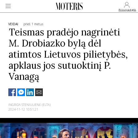
Prisijungti
VEIDAI
prieš 1 metus
Teismas pradėjo nagrinėti
M. Drobiazko bylą dėl
VEIDAI
atimtos Lietuvos pilietybės,
MONARCHIJA
apklaus jos sutuoktinį P.
Vanagą
MADA
GROŽIS
INGRIDA STENIULIENĖ (ELTA)
2024-11-12 10:51:21
SVEIKATA
APIE MANE