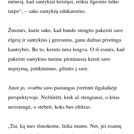
mėnesį, kad santykiai keistųsi, reikia ilgesnio laiko
tarpo“, – sako santykių edukatorius.
Žmonės, kurie sako, kad bando stengtis pakeisti savo
elgesį ir santykius į geresnius, gana dažnai pristinga
kantrybės. Be to, keistis nėra lengva. O iš esmės, kad
pakeisti santykius turime pirmiausia keisti savo
mąstymą, įsitikinimus, gilintis į save.
Anot jo, svarbu savo pastangas įvertinti ilgalaikėje
perspektyvoje. Nežiūrėti, kiek aš stengiausi, o kitas
nesistengė, o stebėti, koks bus efektas.
„Tai, ką mes išmokome, lieka mums. Net, jei esamų