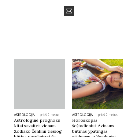
ASTROLOGIJA
prieš 2 metus
ASTROLOGIJA
prieš 2 metus
Astrologinė prognozė
Horoskopas
kitai savaitei: vienam
šeštadieniui: Avinams
Zodiako ženklui tiesiog
būtinas ypatingas
būtina perskaityti šią
atidumas, o Vandeniai