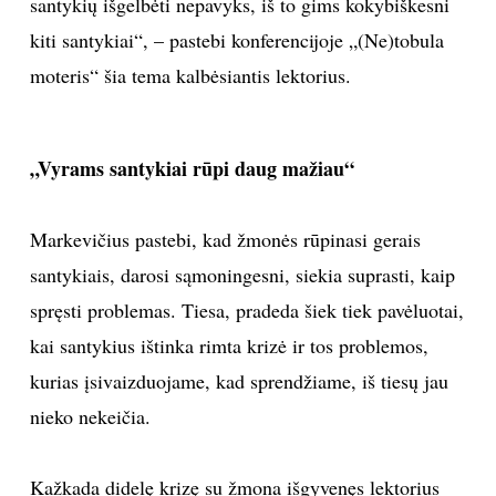
santykių išgelbėti nepavyks, iš to gims kokybiškesni
kiti santykiai“, – pastebi konferencijoje „(Ne)tobula
moteris“ šia tema kalbėsiantis lektorius.
„Vyrams santykiai rūpi daug mažiau“
Markevičius pastebi, kad žmonės rūpinasi gerais
santykiais, darosi sąmoningesni, siekia suprasti, kaip
spręsti problemas. Tiesa, pradeda šiek tiek pavėluotai,
kai santykius ištinka rimta krizė ir tos problemos,
kurias įsivaizduojame, kad sprendžiame, iš tiesų jau
nieko nekeičia.
Kažkada didelę krizę su žmona išgyvenęs lektorius