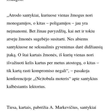
Sekite mus:
„Atrodo santykiai, kuriuose vienas žmogus nori
monogamijos, o kitas – poligamijos – jau yra
neįmanomi. Bet žinau pavyzdžių, kai net ir tokiu
atveju žmonės sugebėjo susitarti. Nes abiems
PRENUMERUOK
santykiuose ne seksualinis gyvenimas darė didžiausią
įtaką. O štai kartais žmonės, iš kurių vienas nori
NAUJIENLAIŠKĮ
išvažiuoti kelis kartus per metus atostogų, o kitas –
tik kartą rasti kompromiso negali“, – pasakoja
konferencijoje „(Ne)tobula moteris“ apie santykius
Prenumeruodami portalą,
kalbėsiantis lektorius.
Jūs sutinkate su
taisyklėmis
Tiesa, kartais, pabrėžia A. Markevičius, santykiai