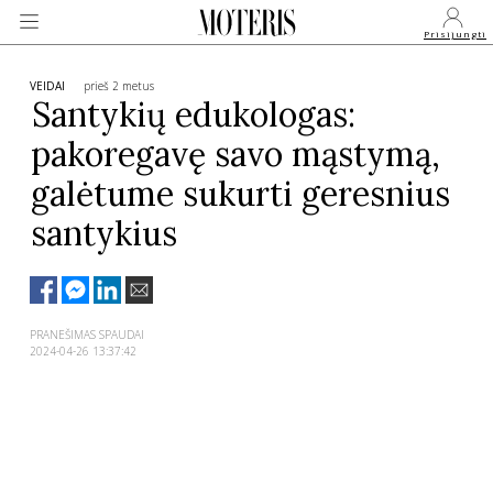
Prisijungti
VEIDAI
prieš 2 metus
Santykių edukologas:
pakoregavę savo mąstymą,
VEIDAI
galėtume sukurti geresnius
MONARCHIJA
santykius
MADA
PRANEŠIMAS SPAUDAI
GROŽIS
2024-04-26 13:37:42
SVEIKATA
APIE MANE