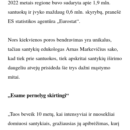
2022 metais regione buvo sudaryta apie 1,9 mln.
TEATRAS
santuokų ir įvyko maždaug 0,6 mln. skyrybų, pranešė
ES statistikos agentūra „Eurostat“.
SPORTAS
Nors kiekvienos poros bendravimas yra unikalus,
FOTOGRAFIJA
tačiau santykių edukologas Arnas Markevičius sako,
kad tiek prie santuokos, tiek apskritai santykių iširimo
MENAS
daugeliu atvejų prisideda šie trys dažni mąstymo
ORAI
mitai.
ĮDOMYBĖS
„Esame pernelyg skirtingi“
ISTORIJA
„Tuos beveik 10 metų, kai intensyviai ir nuosekliai
domiuosi santykiais, gražiausias jų apibrėžimas, kurį
KNYGOS