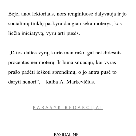
Beje, anot lektoriaus, nors renginiuose dalyvauja ir jo
socialinių tinklų paskyra daugiau seka moterys, kas
liečia iniciatyvą, vyrų arti pusės.
„Iš tos dalies vyrų, kurie man rašo, gal net didesnis
procentas nei moterų. Ir būna situacijų, kai vyras
prašo padėti ieškoti sprendimų, o jo antra pusė to
daryti nenori“, – kalba A. Markevičius.
PARAŠYK REDAKCIJAI
PASIDALINK: