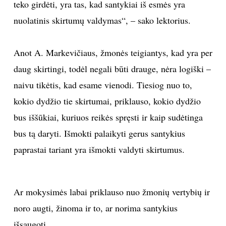
teko girdėti, yra tas, kad santykiai iš esmės yra
INTERJERAS
nuolatinis skirtumų valdymas“, – sako lektorius.
NAMAI
Anot A. Markevičiaus, žmonės teigiantys, kad yra per
daug skirtingi, todėl negali būti drauge, nėra logiški –
VIRTUVĖ
naivu tikėtis, kad esame vienodi. Tiesiog nuo to,
kokio dydžio tie skirtumai, priklauso, kokio dydžio
RECEPTAI
bus iššūkiai, kuriuos reikės spręsti ir kaip sudėtinga
VAIKAI
bus tą daryti. Išmokti palaikyti gerus santykius
paprastai tariant yra išmokti valdyti skirtumus.
NELAIMĖS
KONTAKTAI
Ar mokysimės labai priklauso nuo žmonių vertybių ir
noro augti, žinoma ir to, ar norima santykius
PRIVATUMO POLITIKA
išsaugoti.