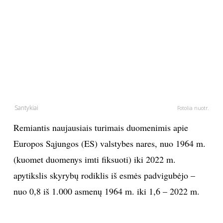
PSICHOLOGIJA
HOROSKOPAI
ASTROLOGIJA
POLITIKA
Santykiai
Fotolia nuotr.
Remiantis naujausiais turimais duomenimis apie
KULTŪRA
Europos Sąjungos (ES) valstybes nares, nuo 1964 m.
LAISVALAIKIS
(kuomet duomenys imti fiksuoti) iki 2022 m.
apytikslis skyrybų rodiklis iš esmės padvigubėjo –
KINAS
nuo 0,8 iš 1.000 asmenų 1964 m. iki 1,6 – 2022 m.
MUZIKA