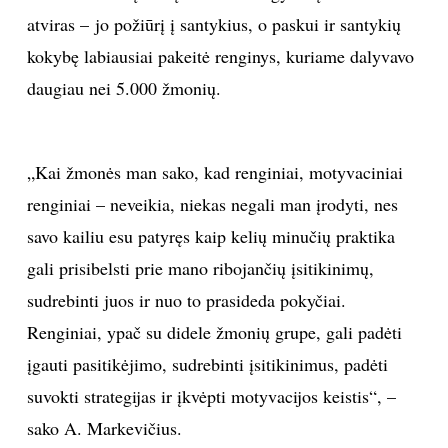
atviras – jo požiūrį į santykius, o paskui ir santykių
kokybę labiausiai pakeitė renginys, kuriame dalyvavo
daugiau nei 5.000 žmonių.
„Kai žmonės man sako, kad renginiai, motyvaciniai
renginiai – neveikia, niekas negali man įrodyti, nes
savo kailiu esu patyręs kaip kelių minučių praktika
gali prisibelsti prie mano ribojančių įsitikinimų,
sudrebinti juos ir nuo to prasideda pokyčiai.
Renginiai, ypač su didele žmonių grupe, gali padėti
įgauti pasitikėjimo, sudrebinti įsitikinimus, padėti
suvokti strategijas ir įkvėpti motyvacijos keistis“, –
sako A. Markevičius.