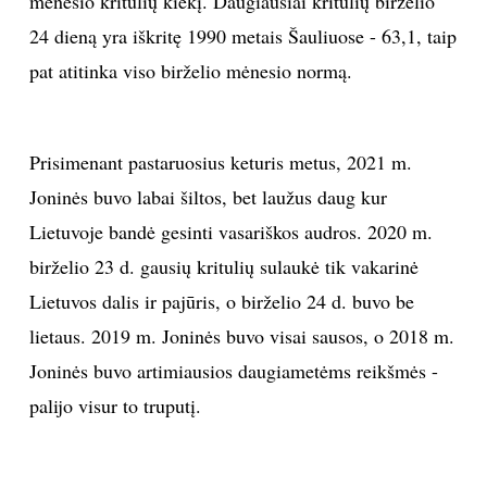
mėnesio kritulių kiekį. Daugiausiai kritulių birželio
24 dieną yra iškritę 1990 metais Šauliuose - 63,1, taip
Sekite mus:
pat atitinka viso birželio mėnesio normą.
Prisimenant pastaruosius keturis metus, 2021 m.
PRENUMERUOK
Joninės buvo labai šiltos, bet laužus daug kur
Lietuvoje bandė gesinti vasariškos audros. 2020 m.
NAUJIENLAIŠKĮ
birželio 23 d. gausių kritulių sulaukė tik vakarinė
Lietuvos dalis ir pajūris, o birželio 24 d. buvo be
lietaus. 2019 m. Joninės buvo visai sausos, o 2018 m.
Joninės buvo artimiausios daugiametėms reikšmės -
Prenumeruodami portalą,
Jūs sutinkate su
taisyklėmis
palijo visur to truputį.