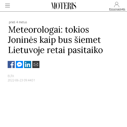
Prisijungti
prieš 4 metus
Meteorologai: tokios
Joninės kaip bus šiemet
VEIDAI
Lietuvoje retai pasitaiko
MONARCHIJA
MADA
ELTA
2022-06-23 09:44:01
GROŽIS
SVEIKATA
APIE MANE