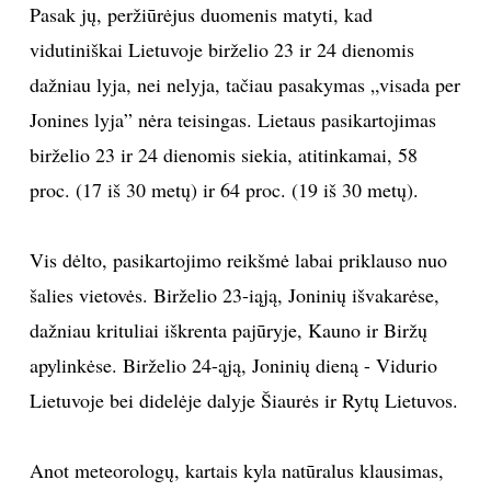
Pasak jų, peržiūrėjus duomenis matyti, kad
TEATRAS
vidutiniškai Lietuvoje birželio 23 ir 24 dienomis
dažniau lyja, nei nelyja, tačiau pasakymas „visada per
SPORTAS
Jonines lyja” nėra teisingas. Lietaus pasikartojimas
birželio 23 ir 24 dienomis siekia, atitinkamai, 58
FOTOGRAFIJA
proc. (17 iš 30 metų) ir 64 proc. (19 iš 30 metų).
MENAS
Vis dėlto, pasikartojimo reikšmė labai priklauso nuo
ORAI
šalies vietovės. Birželio 23-iąją, Joninių išvakarėse,
dažniau krituliai iškrenta pajūryje, Kauno ir Biržų
ĮDOMYBĖS
apylinkėse. Birželio 24-ąją, Joninių dieną - Vidurio
Lietuvoje bei didelėje dalyje Šiaurės ir Rytų Lietuvos.
ISTORIJA
KNYGOS
Anot meteorologų, kartais kyla natūralus klausimas,