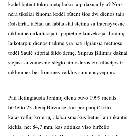
kodėl būtent tokiu metų laiku taip dažnai lyja? Nors
INTERJERAS
nėra tiksliai žinoma kodėl būtent šios dvi dienos taip
išsiskiria, tačiau tai labiausiai sietina su intensyvesne
NAMAI
ciklonine cirkuliacija ir popietine konvekcija. Joninių
laikotarpiu dienos trukmė yra pati ilgiausia metuose,
VIRTUVĖ
todėl Saulė stipriai šildo žemę. Stiprus įšilimas dažnai
RECEPTAI
siejasi su žemesnio slėgio atmosferos cirkuliacijos ir
cikloninės bei frontinės veiklos suintensyvėjimu.
VAIKAI
NELAIMĖS
Pati lietingiausia Joninių diena buvo 1999 metais
birželio 23 dieną Biržuose, kai per parą iškrito
KONTAKTAI
katastrofinį kriterijų „labai smarkus lietus" atitinkantis
kiekis, net 84,7 mm, kas atitinka viso birželio
PRIVATUMO POLITIKA