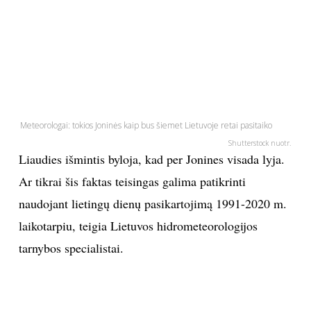
PSICHOLOGIJA
HOROSKOPAI
ASTROLOGIJA
Meteorologai: tokios Joninės kaip bus šiemet Lietuvoje retai pasitaiko
POLITIKA
Shutterstock nuotr.
Liaudies išmintis byloja, kad per Jonines visada lyja.
KULTŪRA
Ar tikrai šis faktas teisingas galima patikrinti
naudojant lietingų dienų pasikartojimą 1991-2020 m.
LAISVALAIKIS
laikotarpiu, teigia Lietuvos hidrometeorologijos
tarnybos specialistai.
KINAS
MUZIKA