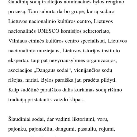
šiaudinių sodų tradicijos nominacinės bylos rengimo
procesą. Tam suburta darbo grupė, kurią sudaro
TEATRAS
Lietuvos nacionalinio kultūros centro, Lietuvos
SPORTAS
nacionalinės UNESCO komisijos sekretoriato,
Vilniaus etninės kultūros centro specialistai, Lietuvos
FOTOGRAFIJA
nacionalinio muziejaus, Lietuvos istorijos instituto
ekspertai, taip pat nevyriausybinės organizacijos,
MENAS
asociacijos „Dangaus sodai“, vienijančios sodų
rišėjas, nariai. Bylos paraiška jau pradėta pildyti.
ORAI
Kaip sudėtinė paraiškos dalis kuriamas sodų rišimo
ĮDOMYBĖS
tradiciją pristatantis vaizdo klipas.
ISTORIJA
Šiaudiniai sodai, dar vadinti liktoriumi, voru,
pajonku, pajonkėliu, dangumi, pasauliu, rojumi,
KNYGOS