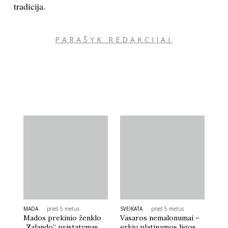
tradicija.
PARAŠYK REDAKCIJAI
MADA
prieš 5 metus
SVEIKATA
prieš 5 metus
Mados prekinio ženklo
Vasaros nemalonumai –
„Zalando“ pristatymas
erkių platinamos ligos