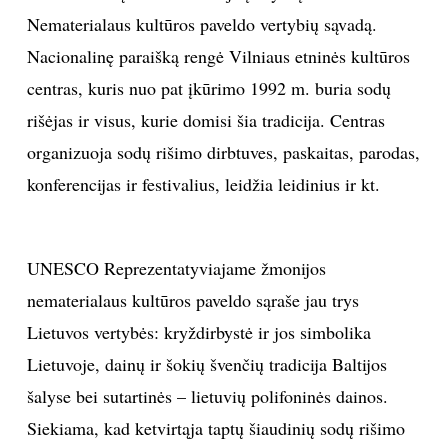
Nematerialaus kultūros paveldo vertybių sąvadą.
Nacionalinę paraišką rengė Vilniaus etninės kultūros
centras, kuris nuo pat įkūrimo 1992 m. buria sodų
rišėjas ir visus, kurie domisi šia tradicija. Centras
organizuoja sodų rišimo dirbtuves, paskaitas, parodas,
konferencijas ir festivalius, leidžia leidinius ir kt.
UNESCO Reprezentatyviajame žmonijos
nematerialaus kultūros paveldo sąraše jau trys
Lietuvos vertybės: kryždirbystė ir jos simbolika
Lietuvoje, dainų ir šokių švenčių tradicija Baltijos
šalyse bei sutartinės – lietuvių polifoninės dainos.
Siekiama, kad ketvirtąja taptų šiaudinių sodų rišimo