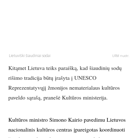
PSICHOLOGIJA
HOROSKOPAI
ASTROLOGIJA
Lietuviški šiaudiniai sodai
URM nuotr.
POLITIKA
Kitąmet Lietuva teiks paraišką, kad šiaudinių sodų
rišimo tradicija būtų įrašyta į UNESCO
KULTŪRA
Reprezentatyvųjį žmonijos nematerialaus kultūros
paveldo sąrašą, pranešė Kultūros ministerija.
LAISVALAIKIS
KINAS
Kultūros ministro Simono Kairio pavedimu Lietuvos
nacionalinis kultūros centras įpareigotas koordinuoti
MUZIKA