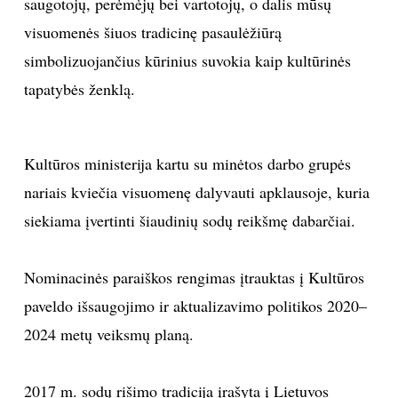
saugotojų, perėmėjų bei vartotojų, o dalis mūsų
visuomenės šiuos tradicinę pasaulėžiūrą
Sekite mus:
simbolizuojančius kūrinius suvokia kaip kultūrinės
tapatybės ženklą.
PRENUMERUOK
Kultūros ministerija kartu su minėtos darbo grupės
nariais kviečia visuomenę dalyvauti apklausoje, kuria
NAUJIENLAIŠKĮ
siekiama įvertinti šiaudinių sodų reikšmę dabarčiai.
Nominacinės paraiškos rengimas įtrauktas į Kultūros
Prenumeruodami portalą,
paveldo išsaugojimo ir aktualizavimo politikos 2020–
Jūs sutinkate su
taisyklėmis
2024 metų veiksmų planą.
2017 m. sodų rišimo tradicija įrašyta į Lietuvos