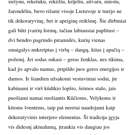
sietynu, reketuku, rekėžiu, krijeliu, aitvaru, miestu,
žarondėliu, buvo rišami visoje Lietuvoje ir turėjo ne
INTERJERAS
tik dekoratyvinę, bet ir apeiginę reikšmę. Šie dirbiniai
NAMAI
gali būti įvairių formų, tačiau labiausiai paplitusi –
dvi bendro pagrindo piramidės, kurių vienas
VIRTUVĖ
smaigalys nukreiptas į viršų – dangų, kitas į apačią –
požemį. Jei sodas sukasi – geras ženklas, nes tikima,
RECEPTAI
kad jis apvalo namus, pripildo juos geros energijos ir
darnos. Ir šiandien užsakomi vestuviniai sodai, jie
VAIKAI
kabinami ir virš kūdikio lopšio, šeimos stalo, jais
NELAIMĖS
puošiami namai ruošiantis Kūčioms, Velykoms ir
kitoms šventėms, taip pat neretai naudojami kaip
KONTAKTAI
dekoratyvinis interjero elementas. Ši tradicija įgyja
vis didesnį aktualumą, įtraukia vis daugiau jos
PRIVATUMO POLITIKA