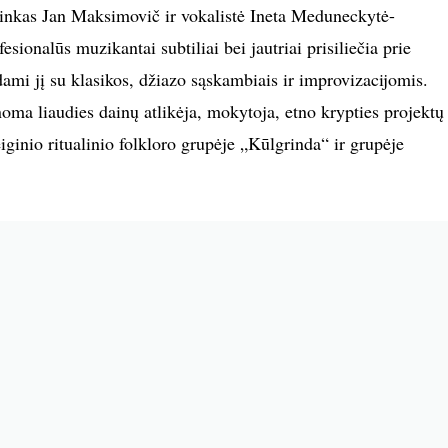
ninkas Jan Maksimovič ir vokalistė Ineta Meduneckytė-
sionalūs muzikantai subtiliai bei jautriai prisiliečia prie
dami jį su klasikos, džiazo sąskambiais ir improvizacijomis.
ma liaudies dainų atlikėja, mokytoja, etno krypties projektų
ginio ritualinio folkloro grupėje „Kūlgrinda“ ir grupėje