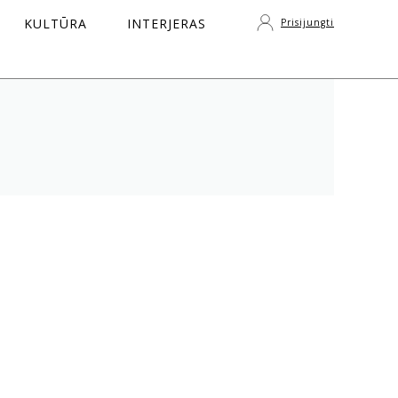
KULTŪRA
INTERJERAS
Prisijungti
S