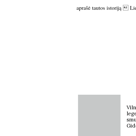
„Folk Trio“
Minint Kauno tapimo Lietuv
muzikuos stipriausi Kauno 
kvartetas bei Kauno valstyb
dirigentė Adrija Čepaitė, o
renginio režisierius  Pau