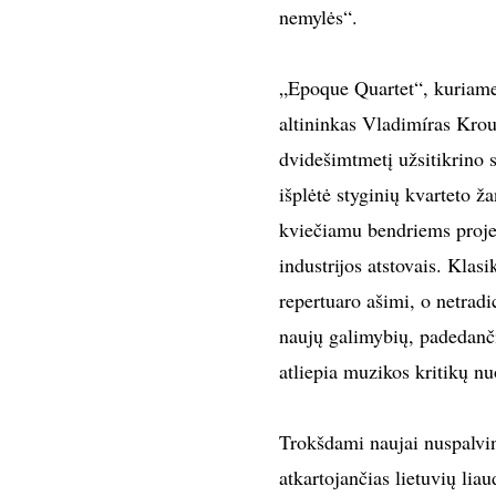
nemylės“.
„Epoque Quartet“, kuriame
altininkas Vladimíras Krou
dvidešimtmetį užsitikrino 
išplėtė styginių kvarteto ž
kviečiamu bendriems projek
industrijos atstovais. Klas
repertuaro ašimi, o netradi
naujų galimybių, padedanč
atliepia muzikos kritikų n
Trokšdami naujai nuspalvint
atkartojančias lietuvių lia