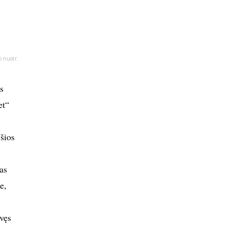
o nuotr.
s
et“
šios
as
e,
vęs