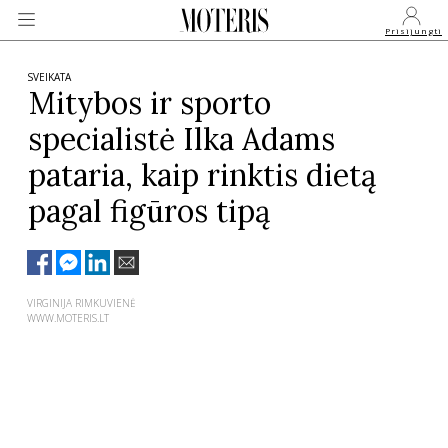
Prisijungti
SVEIKATA
Mitybos ir sporto
specialistė Ilka Adams
VEIDAI
pataria, kaip rinktis dietą
MONARCHIJA
pagal figūros tipą
MADA
VIRGINIJA RIMKUVIENĖ
GROŽIS
WWW.MOTERIS.LT
SVEIKATA
APIE MANE