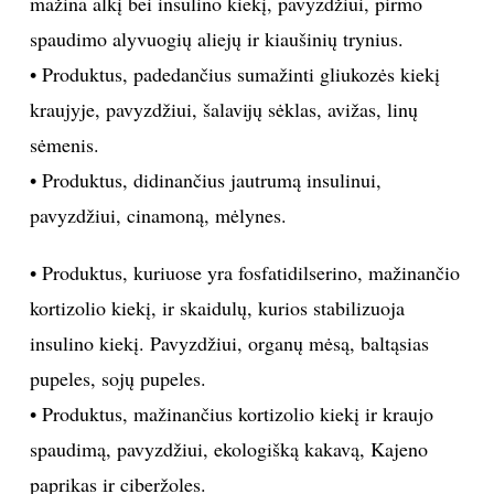
Pagrindiniai maisto produktai, kuriuos turėtumėte
vartoti:
• Produktus, kuriuose gausu sveikųjų riebalų, aukštos
kokybės baltymų ir ląstelienos. Pavyzdžiui, riešutus,
sėklas, kiaušinius, avokadus.
• Riebalus, kurie pagerina leptino išsiskyrimą ir taip
mažina alkį bei insulino kiekį, pavyzdžiui, pirmo
spaudimo alyvuogių aliejų ir kiaušinių trynius.
• Produktus, padedančius sumažinti gliukozės kiekį
kraujyje, pavyzdžiui, šalavijų sėklas, avižas, linų
sėmenis.
• Produktus, didinančius jautrumą insulinui,