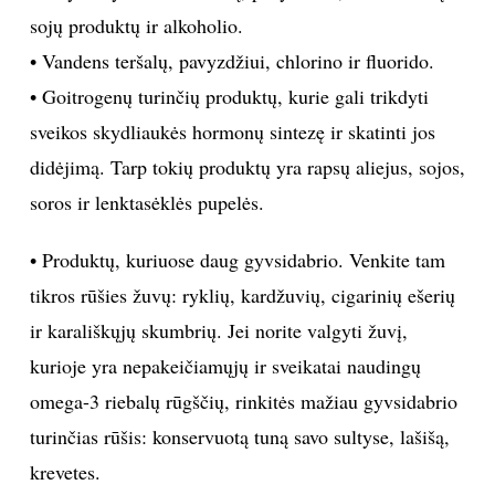
trūkumo galite jausti nuolatinį nuovargį ir taip beveik
visiškai netekti galimybės atsikratyti antsvorio.
Pagrindiniai maisto produktai, kurių turėtumėte
vengti:
• Visų produktų, kurie gali didinti estrogenų kiekį ir
trikdyti skydliaukės veiklą, pavyzdžiui, fermentuotų
sojų produktų ir alkoholio.
• Vandens teršalų, pavyzdžiui, chlorino ir fluorido.
• Goitrogenų turinčių produktų, kurie gali trikdyti
sveikos skydliaukės hormonų sintezę ir skatinti jos
didėjimą. Tarp tokių produktų yra rapsų aliejus, sojos,
soros ir lenktasėklės pupelės.