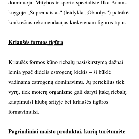
dominuoja. Mitybos ir sporto specialistė Ilka Adams
TEATRAS
knygoje „Supremaistas“ (leidykla „Obuolys“) pateikė
konkrečias rekomendacijas kiekvienam figūros tipui.
SPORTAS
Kriaušės formos
figūra
FOTOGRAFIJA
Kriaušės formos kūno riebalų pasiskirstymą dažnai
MENAS
lemia ypač didelis estrogenų kiekis – ši būklė
ORAI
vadinama estrogenų dominavimu. Jų perteklius tiek
vyrų, tiek moterų organizme gali daryti įtaką riebalų
ĮDOMYBĖS
kaupimuisi klubų srityje bei kriaušės figūros
formavimuisi.
ISTORIJA
Pagrindiniai maisto produktai, kurių turėtumėte
KNYGOS