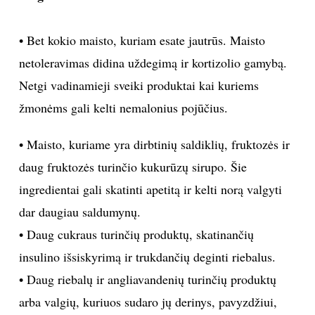
Obuolio formos figūra
Obuolio formos figūrą neretai lemia didelis kortizolio
kiekis, kuris savo ruožtu didina insulino išsiskyrimą ir
taip skatina riebalų kaupimąsi ant liemens.
Pagrindiniai maisto produktai, kurių turėtumėte
vengti:
• Bet kokio maisto, kuriam esate jautrūs. Maisto
netoleravimas didina uždegimą ir kortizolio gamybą.
Netgi vadinamieji sveiki produktai kai kuriems
žmonėms gali kelti nemalonius pojūčius.