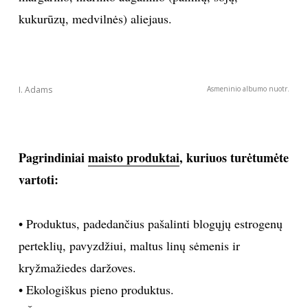
kukurūzų, medvilnės) aliejaus.
Sekite mus:
PRENUMERUOK
NAUJIENLAIŠKĮ
Prenumeruodami portalą,
Jūs sutinkate su
taisyklėmis
I. Adams
Asmeninio albumo nuotr.