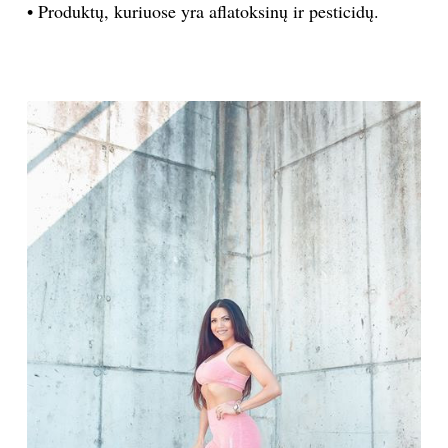
• Produktų, kuriuose daug gyvsidabrio. Venkite tam
tikros rūšies žuvų: ryklių, kardžuvių, cigarinių ešerių
ir karališkųjų skumbrių. Jei norite valgyti žuvį,
kurioje yra nepakeičiamųjų ir sveikatai naudingų
omega-3 riebalų rūgščių, rinkitės mažiau gyvsidabrio
turinčias rūšis: konservuotą tuną savo sultyse, lašišą,
krevetes.
• Produktų, kuriuose yra aflatoksinų ir pesticidų.