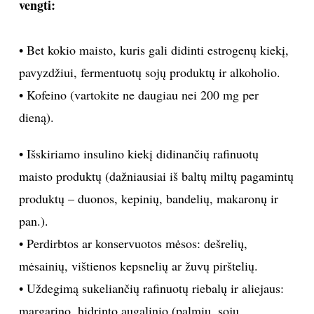
vengti:
INTERJERAS
• Bet kokio maisto, kuris gali didinti estrogenų kiekį,
NAMAI
pavyzdžiui, fermentuotų sojų produktų ir alkoholio.
• Kofeino (vartokite ne daugiau nei 200 mg per
VIRTUVĖ
dieną).
RECEPTAI
• Išskiriamo insulino kiekį didinančių rafinuotų
maisto produktų (dažniausiai iš baltų miltų pagamintų
VAIKAI
produktų – duonos, kepinių, bandelių, makaronų ir
pan.).
NELAIMĖS
• Perdirbtos ar konservuotos mėsos: dešrelių,
KONTAKTAI
mėsainių, vištienos kepsnelių ar žuvų pirštelių.
• Uždegimą sukeliančių rafinuotų riebalų ir aliejaus:
PRIVATUMO POLITIKA
margarino, hidrinto augalinio (palmių, sojų,