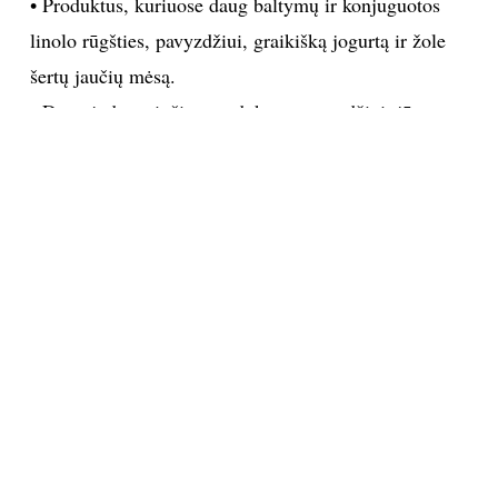
I. Adams
Asmeninio albumo nuotr.
Pagrindiniai maisto produktai, kuriuos turėtumėte
vartoti:
• Produktus, kuriuose daug baltymų ir konjuguotos
linolo rūgšties, pavyzdžiui, graikišką jogurtą ir žole
šertų jaučių mėsą.
• Daug jodo turinčius produktus, pavyzdžiui, jūrų
daržoves (ruduosius ar žaliuosius jūrinius dumblius).
• Kokosų aliejų, kuris suteiks energijos ir sumažins