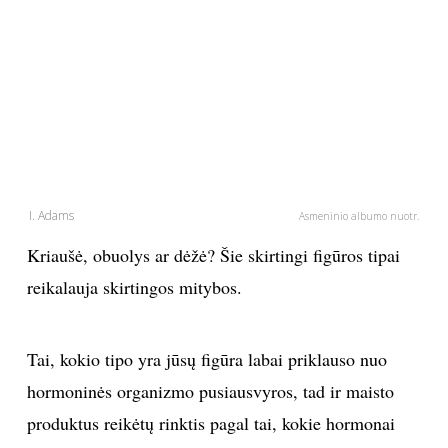
PSICHOLOGIJA
HOROSKOPAI
ASTROLOGIJA
POLITIKA
I. Adams
Asmeninio albumo nuotr.
Kriaušė, obuolys ar dėžė? Šie skirtingi figūros tipai
KULTŪRA
reikalauja skirtingos mitybos.
LAISVALAIKIS
Tai, kokio tipo yra jūsų figūra labai priklauso nuo
KINAS
hormoninės organizmo pusiausvyros, tad ir maisto
produktus reikėtų rinktis pagal tai, kokie hormonai
MUZIKA