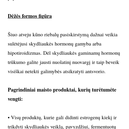
pavyzdžiui, cinamoną, mėlynes.
• Produktus, kuriuose yra fosfatidilserino, mažinančio
kortizolio kiekį, ir skaidulų, kurios stabilizuoja
insulino kiekį. Pavyzdžiui, organų mėsą, baltąsias
pupeles, sojų pupeles.
• Produktus, mažinančius kortizolio kiekį ir kraujo
spaudimą, pavyzdžiui, ekologišką kakavą, Kajeno
paprikas ir ciberžoles.
Dėžės formos figūra
Šiuo atveju kūno riebalų pasiskirstymą dažnai veikia
sulėtėjusi skydliaukės hormonų gamyba arba
hipotiroidizmas. Dėl skydliaukės gaminamų hormonų