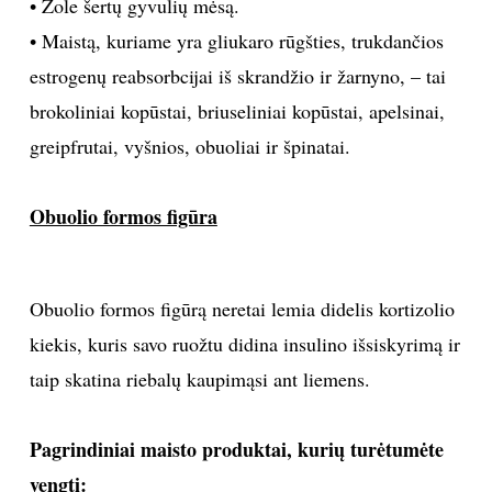
Pagrindiniai
maisto produktai
, kuriuos turėtumėte
vartoti:
• Produktus, padedančius pašalinti blogųjų estrogenų
perteklių, pavyzdžiui, maltus linų sėmenis ir
kryžmažiedes daržoves.
• Ekologiškus pieno produktus.
• Žole šertų gyvulių mėsą.
• Maistą, kuriame yra gliukaro rūgšties, trukdančios
estrogenų reabsorbcijai iš skrandžio ir žarnyno, – tai
brokoliniai kopūstai, briuseliniai kopūstai, apelsinai,
greipfrutai, vyšnios, obuoliai ir špinatai.