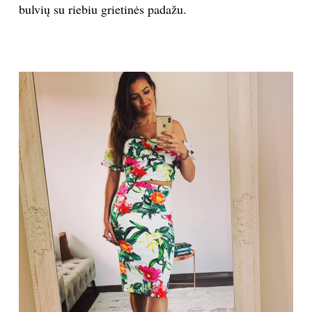
• Maisto, kuriame yra dirbtinių saldiklių, fruktozės ir
daug fruktozės turinčio kukurūzų sirupo. Šie
ingredientai gali skatinti apetitą ir kelti norą valgyti
dar daugiau saldumynų.
• Daug cukraus turinčių produktų, skatinančių
insulino išsiskyrimą ir trukdančių deginti riebalus.
• Daug riebalų ir angliavandenių turinčių produktų
arba valgių, kuriuos sudaro jų derinys, pavyzdžiui,
bulvių su riebiu grietinės padažu.