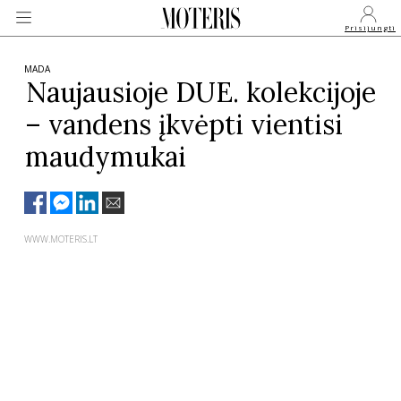
Prisijungti
MADA
Naujausioje DUE. kolekcijoje
– vandens įkvėpti vientisi
VEIDAI
maudymukai
MONARCHIJA
MADA
WWW.MOTERIS.LT
GROŽIS
SVEIKATA
APIE MANE