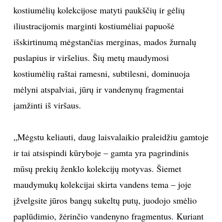
kostiumėlių kolekcijose matyti paukščių ir gėlių
TEATRAS
iliustracijomis marginti kostiumėliai papuošė
išskirtinumą mėgstančias merginas, mados žurnalų
SPORTAS
puslapius ir viršelius. Šių metų maudymosi
FOTOGRAFIJA
kostiumėlių raštai ramesni, subtilesni, dominuoja
mėlyni atspalviai, jūrų ir vandenynų fragmentai
MENAS
įamžinti iš viršaus.
ORAI
„Mėgstu keliauti, daug laisvalaikio praleidžiu gamtoje
ir tai atsispindi kūryboje – gamta yra pagrindinis
ĮDOMYBĖS
mūsų prekių ženklo kolekcijų motyvas. Šiemet
ISTORIJA
maudymukų kolekcijai skirta vandens tema – joje
įžvelgsite jūros bangų sukeltų putų, juodojo smėlio
KNYGOS
paplūdimio, žėrinčio vandenyno fragmentus. Kuriant