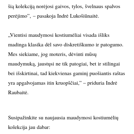
šią kolekciją norėjosi gaivos, tylos, švelnaus spalvos
INTERJERAS
perėjimo”, – pasakoja Indrė Lukošiūnaitė.
NAMAI
„Vientisi maudymosi kostiumėliai visada išliks
VIRTUVĖ
madinga klasika dėl savo diskretiškumo ir patogumo.
Mes siekiame, jog moteris, dėvinti mūsų
RECEPTAI
maudymuką, jaustųsi ne tik patogiai, bet ir stilingai
bei išskirtinai, tad kiekvienas gaminį puošiantis raštas
VAIKAI
yra apgalvojamas itin kruopščiai,” – priduria Indrė
Raubaitė.
NELAIMĖS
KONTAKTAI
Susipažinkite su naujausia maudymosi kostiumėlių
kolekcija jau dabar:
PRIVATUMO POLITIKA