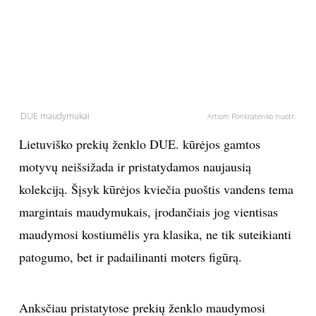
PSICHOLOGIJA
HOROSKOPAI
ASTROLOGIJA
DUE maudymukai
Artiom Ponkratenko nuotr.
POLITIKA
Lietuviško prekių ženklo DUE. kūrėjos gamtos
motyvų neišsižada ir pristatydamos naujausią
KULTŪRA
kolekciją. Šįsyk kūrėjos kviečia puoštis vandens tema
margintais maudymukais, įrodančiais jog vientisas
LAISVALAIKIS
maudymosi kostiumėlis yra klasika, ne tik suteikianti
patogumo, bet ir padailinanti moters figūrą.
KINAS
MUZIKA
Anksčiau pristatytose prekių ženklo maudymosi