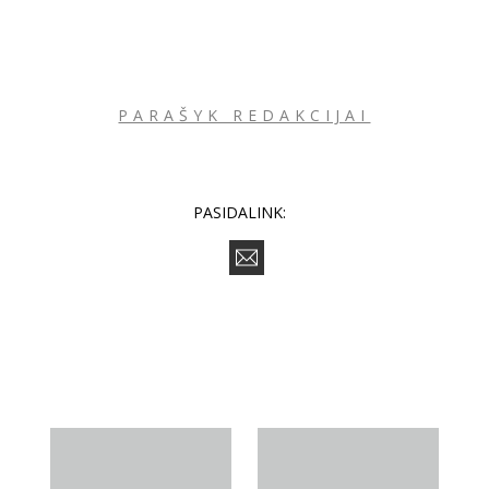
Sekite mus:
PARAŠYK REDAKCIJAI
PRENUMERUOK
PASIDALINK:
NAUJIENLAIŠKĮ
Prenumeruodami portalą,
Jūs sutinkate su
taisyklėmis