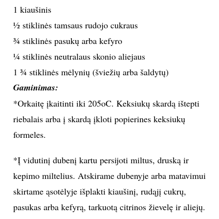
1 kiaušinis
INTERJERAS
½ stiklinės tamsaus rudojo cukraus
¾ stiklinės pasukų arba kefyro
NAMAI
¼ stiklinės neutralaus skonio aliejaus
1 ¾ stiklinės mėlynių (šviežių arba šaldytų)
VIRTUVĖ
Gaminimas:
RECEPTAI
*Orkaitę įkaitinti iki 205oC. Keksiukų skardą ištepti
riebalais arba į skardą įkloti popierines keksiukų
VAIKAI
formeles.
NELAIMĖS
*Į vidutinį dubenį kartu persijoti miltus, druską ir
kepimo miltelius. Atskirame dubenyje arba matavimui
KONTAKTAI
skirtame ąsotėlyje išplakti kiaušinį, rudąjį cukrų,
pasukas arba kefyrą, tarkuotą citrinos žievelę ir aliejų.
PRIVATUMO POLITIKA