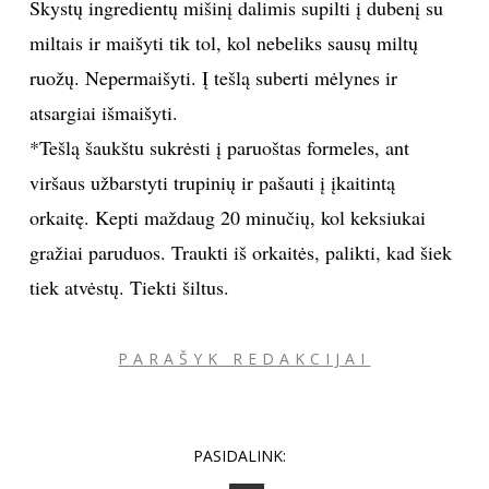
Skystų ingredientų mišinį dalimis supilti į dubenį su
miltais ir maišyti tik tol, kol nebeliks sausų miltų
Sekite mus:
ruožų. Nepermaišyti. Į tešlą suberti mėlynes ir
atsargiai išmaišyti.
*Tešlą šaukštu sukrėsti į paruoštas formeles, ant
PRENUMERUOK
viršaus užbarstyti trupinių ir pašauti į įkaitintą
orkaitę. Kepti maždaug 20 minučių, kol keksiukai
gražiai paruduos. Traukti iš orkaitės, palikti, kad šiek
NAUJIENLAIŠKĮ
tiek atvėstų. Tiekti šiltus.
PARAŠYK REDAKCIJAI
Prenumeruodami portalą,
Jūs sutinkate su
taisyklėmis
PASIDALINK: