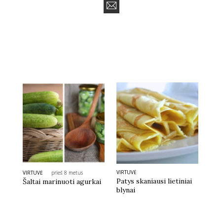
VIRTUVĖ
VIRTUVĖ
prieš 8 metus
Patys skaniausi lietiniai
Šaltai marinuoti agurkai
blynai