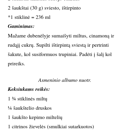
2 šaukštai (30 g) sviesto, ištirpinto
TEATRAS
*1 stiklinė = 236 ml
Gaminimas:
SPORTAS
Mažame dubenėlyje sumaišyti miltus, cinamoną ir
FOTOGRAFIJA
rudąjį cukrų. Supilti ištirpintą sviestą ir pertrinti
šakute, kol susiformuos trupiniai. Padėti į šalį kol
MENAS
prireiks.
ORAI
Asmeninio albumo nuotr.
Keksiukams reikės:
ĮDOMYBĖS
1 ¾ stiklinės miltų
¼ šaukštelio druskos
ISTORIJA
1 šaukšto kepimo miltelių
KNYGOS
1 citrinos žievelės (smulkiai sutarkuotos)