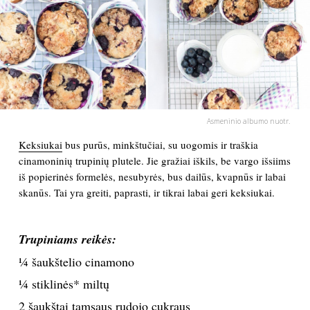
PSICHOLOGIJA
HOROSKOPAI
ASTROLOGIJA
Asmeninio albumo nuotr.
POLITIKA
Keksiukai
bus purūs, minkštučiai, su uogomis ir traškia
cinamoninių trupinių plutele. Jie gražiai iškils, be vargo išsiims
iš popierinės formelės, nesubyrės, bus dailūs, kvapnūs ir labai
KULTŪRA
skanūs. Tai yra greiti, paprasti, ir tikrai labai geri keksiukai.
LAISVALAIKIS
Trupiniams reikės:
KINAS
¼ šaukštelio cinamono
¼ stiklinės* miltų
MUZIKA
2 šaukštai tamsaus rudojo cukraus