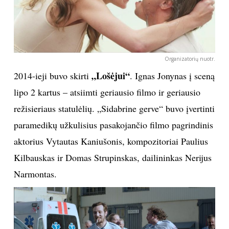
Organizatorių nuotr.
„Lošėjui“
2014-ieji buvo skirti
. Ignas Jonynas į sceną
lipo 2 kartus – atsiimti geriausio filmo ir geriausio
režisieriaus statulėlių. „Sidabrine gerve“ buvo įvertinti
paramedikų užkulisius pasakojančio filmo pagrindinis
aktorius Vytautas Kaniušonis, kompozitoriai Paulius
Kilbauskas ir Domas Strupinskas, dailininkas Nerijus
Narmontas.