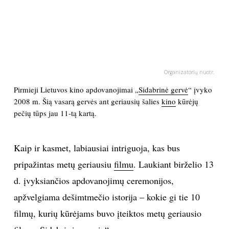
PSICHOLOGIJA
HOROSKOPAI
Organizatorių nuotr.
ASTROLOGIJA
Pirmieji Lietuvos kino apdovanojimai „
Sidabrinė gervė
“ įvyko
2008 m. Šią vasarą gervės ant geriausių šalies
kino
kūrėjų
POLITIKA
pečių tūps jau 11-tą kartą.
KULTŪRA
Kaip ir kasmet, labiausiai intriguoja, kas bus
LAISVALAIKIS
pripažintas metų geriausiu
filmu
. Laukiant birželio 13
d. įvyksiančios apdovanojimų ceremonijos,
KINAS
apžvelgiama dešimtmečio istorija – kokie gi tie 10
filmų, kurių kūrėjams buvo įteiktos metų geriausio
MUZIKA