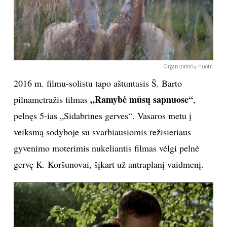
Organizatorių nuotr.
2016 m. filmu-solistu tapo aštuntasis Š. Barto
„Ramybė mūsų sapnuose“
pilnametražis filmas
,
pelnęs 5-ias „Sidabrines gerves“. Vasaros metu į
veiksmą sodyboje su svarbiausiomis režisieriaus
gyvenimo moterimis nukeliantis filmas vėlgi pelnė
gervę K. Koršunovai, šįkart už antraplanį vaidmenį.