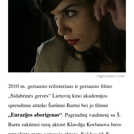
INTERJERAS
NAMAI
VIRTUVĖ
RECEPTAI
Organizatorių nuotr.
VAIKAI
2010 m. geriausio režisieriaus ir geriausio filmo
NELAIMĖS
„Sidabrinės gervės“ Lietuvių kino akademijos
sprendimu atiteko Šarūnui Bartui bei jo filmui
KONTAKTAI
„Eurazijos aborigenas“
. Pagrindinį vaidmenį su Š.
Bartu sukūrusi rusų aktorė Klavdija Koršunova buvo
PRIVATUMO POLITIKA
pripažinta metų geriausia aktore. Kol kas tik K.