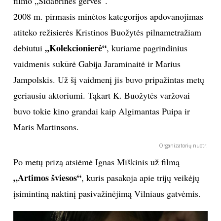
filmo „Sidabrinės gervės“.
2008 m. pirmasis minėtos kategorijos apdovanojimas
TEATRAS
atiteko režisierės Kristinos Buožytės pilnametražiam
SPORTAS
„Kolekcionierė“
debiutui
, kuriame pagrindinius
vaidmenis sukūrė Gabija Jaraminaitė ir Marius
FOTOGRAFIJA
Jampolskis. Už šį vaidmenį jis buvo pripažintas metų
geriausiu aktoriumi. Tąkart K. Buožytės varžovai
MENAS
buvo tokie kino grandai kaip Algimantas Puipa ir
Maris Martinsons.
ORAI
Organizatorių nuotr.
ĮDOMYBĖS
Po metų prizą atsiėmė Ignas Miškinis už filmą
„Artimos šviesos“
, kuris pasakoja apie trijų veikėjų
ISTORIJA
įsimintiną naktinį pasivažinėjimą Vilniaus gatvėmis.
KNYGOS