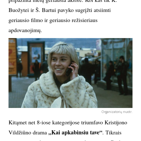
Buožytei ir Š. Bartui pavyko sugrįžti atsiimti
Sekite mus:
geriausio filmo ir geriausio režisieriaus
apdovanojimų.
PRENUMERUOK
NAUJIENLAIŠKĮ
Prenumeruodami portalą,
Jūs sutinkate su
Organizatorių nuotr.
taisyklėmis
Kitąmet net 8-iose kategorijose triumfavo Kristijono
„Kai apkabinsiu tave“
Vildžiūno drama
. Tikrais