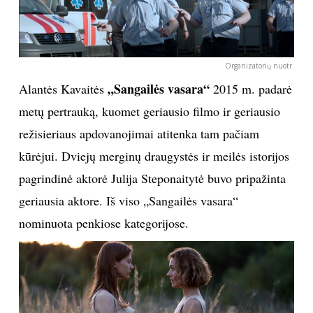
Organizatorių nuotr.
„Sangailės vasara“
Alantės Kavaitės
2015 m. padarė
metų pertrauką, kuomet geriausio filmo ir geriausio
režisieriaus apdovanojimai atitenka tam pačiam
kūrėjui. Dviejų merginų draugystės ir meilės istorijos
pagrindinė aktorė Julija Steponaitytė buvo pripažinta
geriausia aktore. Iš viso „Sangailės vasara“
nominuota penkiose kategorijose.