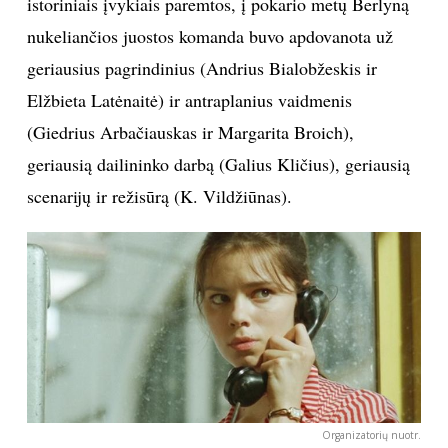
istoriniais įvykiais paremtos, į pokario metų Berlyną
nukeliančios juostos komanda buvo apdovanota už
geriausius pagrindinius (Andrius Bialobžeskis ir
Elžbieta Latėnaitė) ir antraplanius vaidmenis
(Giedrius Arbačiauskas ir Margarita Broich),
geriausią dailininko darbą (Galius Kličius), geriausią
scenarijų ir režisūrą (K. Vildžiūnas).
Organizatorių nuotr.