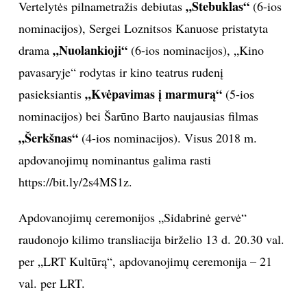
„Stebuklas“
Vertelytės pilnametražis debiutas
(6-ios
nominacijos), Sergei Loznitsos Kanuose pristatyta
„Nuolankioji“
drama
(6-ios nominacijos), „Kino
pavasaryje“ rodytas ir kino teatrus rudenį
„Kvėpavimas į marmurą“
pasieksiantis
(5-ios
nominacijos) bei Šarūno Barto naujausias filmas
„Šerkšnas“
(4-ios nominacijos). Visus 2018 m.
apdovanojimų nominantus galima rasti
https://bit.ly/2s4MS1z.
Apdovanojimų ceremonijos „Sidabrinė gervė“
raudonojo kilimo transliacija birželio 13 d. 20.30 val.
per „LRT Kultūrą“, apdovanojimų ceremonija – 21
val. per LRT.