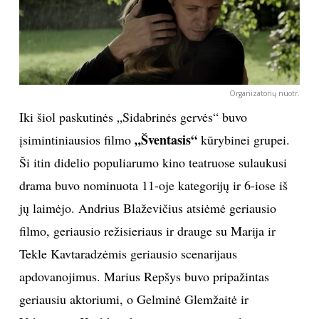
Organizatorių nuotr.
Iki šiol paskutinės „Sidabrinės gervės“ buvo
„Šventasis“
įsimintiniausios filmo
kūrybinei grupei.
Ši itin didelio populiarumo kino teatruose sulaukusi
drama buvo nominuota 11-oje kategorijų ir 6-iose iš
jų laimėjo. Andrius Blaževičius atsiėmė geriausio
filmo, geriausio režisieriaus ir drauge su Marija ir
Tekle Kavtaradzėmis geriausio scenarijaus
apdovanojimus. Marius Repšys buvo pripažintas
geriausiu aktoriumi, o Gelminė Glemžaitė ir