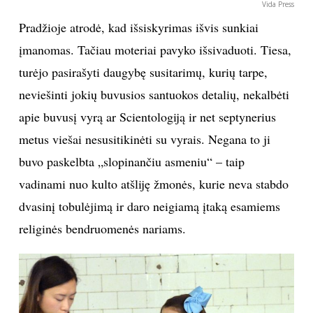
Vida Press
Pradžioje atrodė, kad išsiskyrimas išvis sunkiai
įmanomas. Tačiau moteriai pavyko išsivaduoti. Tiesa,
turėjo pasirašyti daugybę susitarimų, kurių tarpe,
neviešinti jokių buvusios santuokos detalių, nekalbėti
apie buvusį vyrą ar Scientologiją ir net septynerius
metus viešai nesusitikinėti su vyrais. Negana to ji
buvo paskelbta „slopinančiu asmeniu“ – taip
vadinami nuo kulto atšliję žmonės, kurie neva stabdo
dvasinį tobulėjimą ir daro neigiamą įtaką esamiems
religinės bendruomenės nariams.