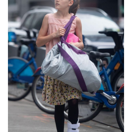
TEATRAS
SPORTAS
FOTOGRAFIJA
MENAS
ORAI
ĮDOMYBĖS
ISTORIJA
KNYGOS