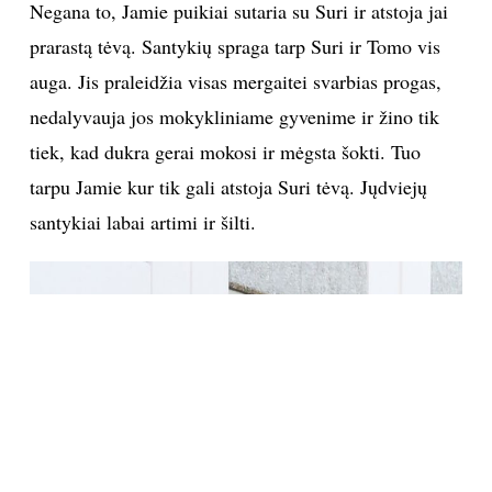
Negana to, Jamie puikiai sutaria su Suri ir atstoja jai
prarastą tėvą. Santykių spraga tarp Suri ir Tomo vis
auga. Jis praleidžia visas mergaitei svarbias progas,
nedalyvauja jos mokykliniame gyvenime ir žino tik
tiek, kad dukra gerai mokosi ir mėgsta šokti. Tuo
tarpu Jamie kur tik gali atstoja Suri tėvą. Jųdviejų
santykiai labai artimi ir šilti.