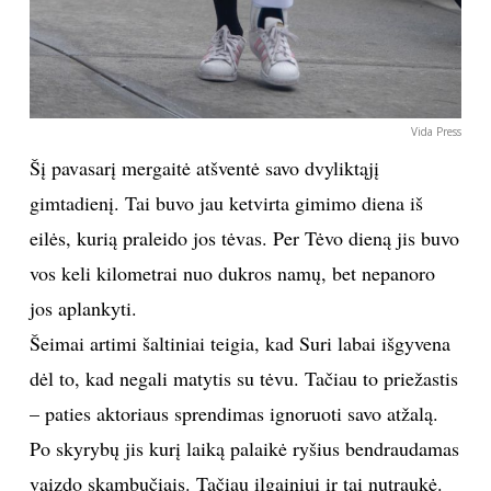
INTERJERAS
NAMAI
Vida Press
VIRTUVĖ
Šį pavasarį mergaitė atšventė savo dvyliktąjį
gimtadienį. Tai buvo jau ketvirta gimimo diena iš
RECEPTAI
eilės, kurią praleido jos tėvas. Per Tėvo dieną jis buvo
vos keli kilometrai nuo dukros namų, bet nepanoro
VAIKAI
jos aplankyti.
Šeimai artimi šaltiniai teigia, kad Suri labai išgyvena
NELAIMĖS
dėl to, kad negali matytis su tėvu. Tačiau to priežastis
KONTAKTAI
– paties aktoriaus sprendimas ignoruoti savo atžalą.
Po skyrybų jis kurį laiką palaikė ryšius bendraudamas
PRIVATUMO POLITIKA
vaizdo skambučiais. Tačiau ilgainiui ir tai nutraukė.