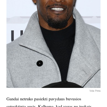
Vida Press
Gandai netruko pasiekti pavydaus buvusios
sutuoktinio ausis. Kalbama, kad vyras ne juokais