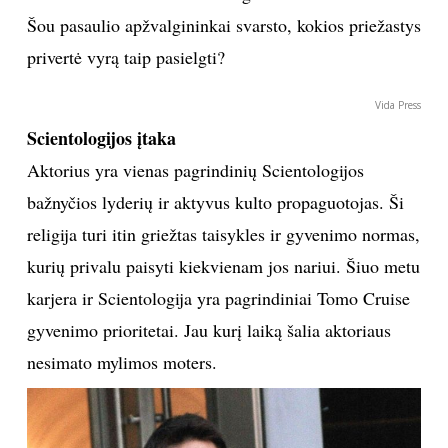
Šou pasaulio apžvalgininkai svarsto, kokios priežastys
Sekite mus:
privertė vyrą taip pasielgti?
Vida Press
Scientologijos įtaka
PRENUMERUOK
Aktorius yra vienas pagrindinių Scientologijos
bažnyčios lyderių ir aktyvus kulto propaguotojas. Ši
religija turi itin griežtas taisykles ir gyvenimo normas,
NAUJIENLAIŠKĮ
kurių privalu paisyti kiekvienam jos nariui. Šiuo metu
karjera ir Scientologija yra pagrindiniai Tomo Cruise
gyvenimo prioritetai. Jau kurį laiką šalia aktoriaus
Prenumeruodami portalą,
Jūs sutinkate su
nesimato mylimos moters.
taisyklėmis