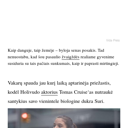
PSICHOLOGIJA
HOROSKOPAI
Vida Press
ASTROLOGIJA
Kaip danguje, taip žemėje – byloja senas posakis. Tad
nenuostabu, kad šou pasaulio
žvaigždės
realiame gyvenime
POLITIKA
susiduria su tais pačiais sunkumais, kaip ir paprasti mirtingieji.
KULTŪRA
Vakarų spauda jau kurį laiką aptarinėja priežastis,
LAISVALAIKIS
kodėl Holivudo
aktorius
Tomas Cruise‘as nutraukė
santykius savo vienintele biologine dukra Suri.
KINAS
MUZIKA