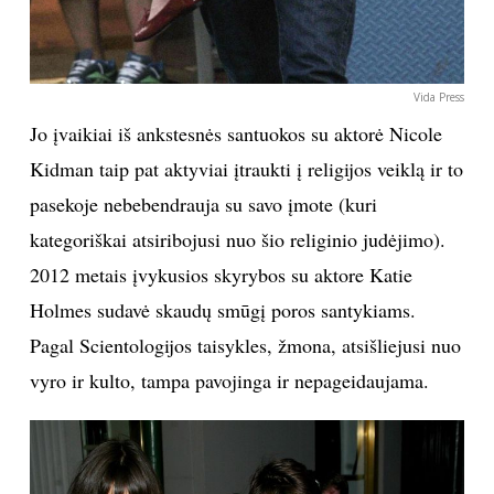
Vida Press
Jo įvaikiai iš ankstesnės santuokos su aktorė Nicole
Kidman taip pat aktyviai įtraukti į religijos veiklą ir to
pasekoje nebebendrauja su savo įmote (kuri
kategoriškai atsiribojusi nuo šio religinio judėjimo).
2012 metais įvykusios skyrybos su aktore Katie
Holmes sudavė skaudų smūgį poros santykiams.
Pagal Scientologijos taisykles, žmona, atsišliejusi nuo
vyro ir kulto, tampa pavojinga ir nepageidaujama.