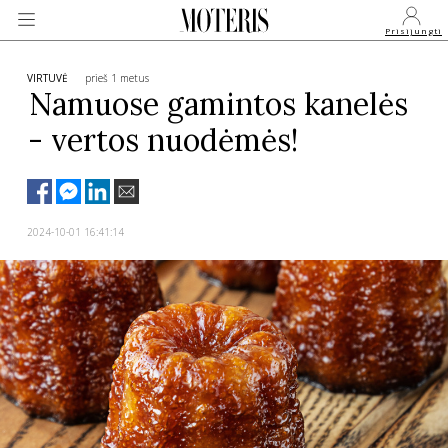
Prisijungti
VIRTUVĖ
prieš 1 metus
Namuose gamintos kanelės
- vertos nuodėmės!
VEIDAI
MONARCHIJA
2024-10-01 16:41:14
MADA
GROŽIS
SVEIKATA
APIE MANE