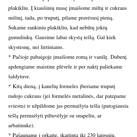
plakikliu. Į kiaušinių masę įmaišome miltų ir cukraus
mišinį, tada, po truputį, pilame pravėsusį pieną.
Sukame rankiniu plakikliu, kad nebūtų jokių
gumuliukų. Gausime labai skystą tešlą. Gal kiek
skystesnę, nei lietiniams.
* Pačioje pabaigoje įmaišome romą ir vanilę. Dubenį
apdengiame maistine plėvele ir per naktį paliekame
šaldytuve.
* Kitą dieną, į kanelių formeles įberiame truputį
rudojo cukraus (jei formelės metalinės, dar patepame
sviestu) ir užpildome jas permaišyta tešla (patogiausia
tešlą permaišyti piltuvėlyje su snapeliu, ar
arbatinuke).
* Pašauname į orkaitę, įkaitintą iki 230 laipsnių.