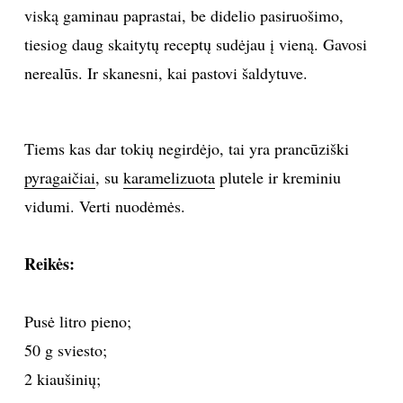
viską gaminau paprastai, be didelio pasiruošimo,
INTERJERAS
tiesiog daug skaitytų receptų sudėjau į vieną. Gavosi
nerealūs. Ir skanesni, kai pastovi šaldytuve.
NAMAI
VIRTUVĖ
Tiems kas dar tokių negirdėjo, tai yra prancūziški
pyragaičiai
, su
karamelizuota
plutele ir kreminiu
RECEPTAI
vidumi. Verti nuodėmės.
VAIKAI
Reikės:
NELAIMĖS
Pusė litro pieno;
KONTAKTAI
50 g sviesto;
2 kiaušinių;
PRIVATUMO POLITIKA