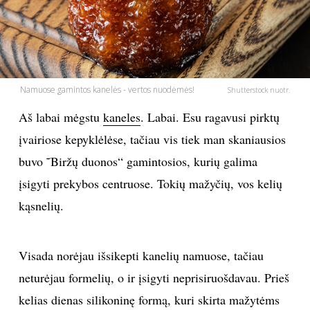
PSICHOLOGIJA
HOROSKOPAI
Namuose gamintos kanelės - vertos nuodėmės!
Shutterstock nuotr.
ASTROLOGIJA
Aš labai mėgstu
kaneles
. Labai. Esu ragavusi pirktų
įvairiose kepyklėlėse, tačiau vis tiek man skaniausios
POLITIKA
buvo ˜Biržų duonos“ gamintosios, kurių galima
KULTŪRA
įsigyti prekybos centruose. Tokių mažyčių, vos kelių
kąsnelių.
LAISVALAIKIS
Visada norėjau išsikepti kanelių namuose, tačiau
KINAS
neturėjau formelių, o ir įsigyti neprisiruošdavau. Prieš
MUZIKA
kelias dienas silikoninę formą, kuri skirta mažytėms