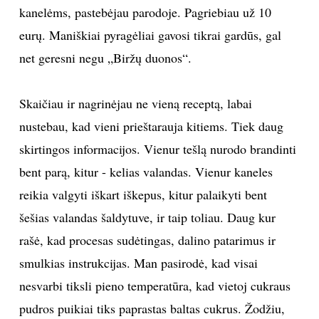
kanelėms, pastebėjau parodoje. Pagriebiau už 10
TEATRAS
eurų. Maniškiai pyragėliai gavosi tikrai gardūs, gal
net geresni negu „Biržų duonos“.
SPORTAS
Skaičiau ir nagrinėjau ne vieną receptą, labai
FOTOGRAFIJA
nustebau, kad vieni prieštarauja kitiems. Tiek daug
MENAS
skirtingos informacijos. Vienur tešlą nurodo brandinti
bent parą, kitur - kelias valandas. Vienur kaneles
ORAI
reikia valgyti iškart iškepus, kitur palaikyti bent
šešias valandas šaldytuve, ir taip toliau. Daug kur
ĮDOMYBĖS
rašė, kad procesas sudėtingas, dalino patarimus ir
smulkias instrukcijas. Man pasirodė, kad visai
ISTORIJA
nesvarbi tiksli pieno temperatūra, kad vietoj cukraus
KNYGOS
pudros puikiai tiks paprastas baltas cukrus. Žodžiu,