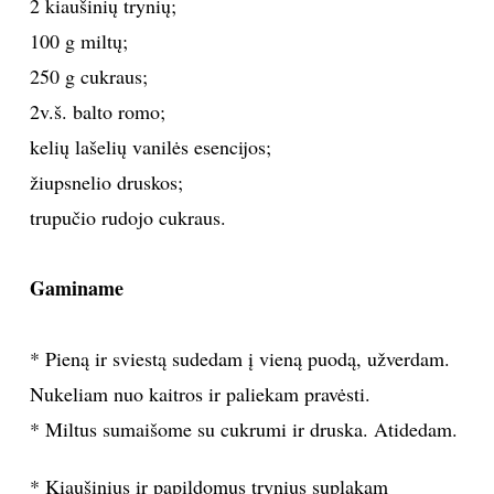
2 kiaušinių trynių;
100 g miltų;
Sekite mus:
250 g cukraus;
2v.š. balto romo;
kelių lašelių vanilės esencijos;
PRENUMERUOK
žiupsnelio druskos;
trupučio rudojo cukraus.
NAUJIENLAIŠKĮ
Gaminame
* Pieną ir sviestą sudedam į vieną puodą, užverdam.
Prenumeruodami portalą,
Jūs sutinkate su
Nukeliam nuo kaitros ir paliekam pravėsti.
taisyklėmis
* Miltus sumaišome su cukrumi ir druska. Atidedam.
* Kiaušinius ir papildomus trynius suplakam