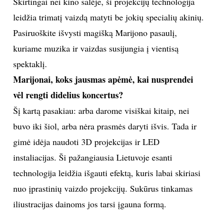
Skirtingai nei kino salėje, ši projekcijų technologija
leidžia trimatį vaizdą matyti be jokių specialių akinių.
TEATRAS
Pasiruoškite išvysti magišką Marijono pasaulį,
SPORTAS
kuriame muzika ir vaizdas susijungia į vientisą
spektaklį.
FOTOGRAFIJA
Marijonai, koks jausmas apėmė, kai nusprendei
vėl rengti didelius koncertus?
MENAS
Šį kartą pasakiau: arba darome visiškai kitaip, nei
buvo iki šiol, arba nėra prasmės daryti išvis. Tada ir
ORAI
gimė idėja naudoti 3D projekcijas ir LED
ĮDOMYBĖS
instaliacijas. Ši pažangiausia Lietuvoje esanti
technologija leidžia išgauti efektą, kuris labai skiriasi
ISTORIJA
nuo įprastinių vaizdo projekcijų. Sukūrus tinkamas
iliustracijas dainoms jos tarsi įgauna formą.
KNYGOS