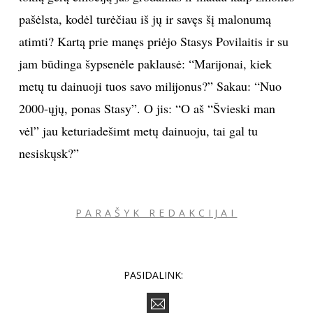
pašėlsta, kodėl turėčiau iš jų ir savęs šį malonumą
atimti? Kartą prie manęs priėjo Stasys Povilaitis ir su
jam būdinga šypsenėle paklausė: “Marijonai, kiek
metų tu dainuoji tuos savo milijonus?” Sakau: “Nuo
2000-ųjų, ponas Stasy”. O jis: “O aš “Švieski man
vėl” jau keturiadešimt metų dainuoju, tai gal tu
nesiskųsk?”
PARAŠYK REDAKCIJAI
PASIDALINK: