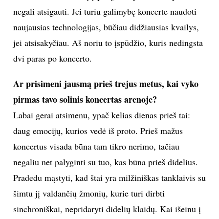
negali atsigauti. Jei turiu galimybę koncerte naudoti
Sekite mus:
naujausias technologijas, būčiau didžiausias kvailys,
jei atsisakyčiau. Aš noriu to įspūdžio, kuris nedingsta
dvi paras po koncerto.
PRENUMERUOK
Ar prisimeni jausmą prieš trejus metus, kai vyko
pirmas tavo solinis koncertas arenoje?
Labai gerai atsimenu, ypač kelias dienas prieš tai:
NAUJIENLAIŠKĮ
daug emocijų, kurios vedė iš proto. Prieš mažus
koncertus visada būna tam tikro nerimo, tačiau
negaliu net palyginti su tuo, kas būna prieš didelius.
Prenumeruodami portalą,
Jūs sutinkate su
Pradedu mąstyti, kad štai yra milžiniškas tanklaivis su
taisyklėmis
šimtu jį valdančių žmonių, kurie turi dirbti
sinchroniškai, nepridaryti didelių klaidų. Kai išeinu į