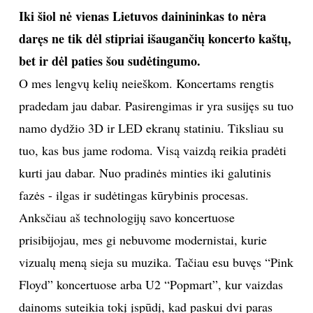
Iki šiol nė vienas Lietuvos dainininkas to nėra
INTERJERAS
daręs ne tik dėl stipriai išaugančių koncerto kaštų,
bet ir dėl paties šou sudėtingumo.
NAMAI
O mes lengvų kelių neieškom. Koncertams rengtis
VIRTUVĖ
pradedam jau dabar. Pasirengimas ir yra susijęs su tuo
namo dydžio 3D ir LED ekranų statiniu. Tiksliau su
RECEPTAI
tuo, kas bus jame rodoma. Visą vaizdą reikia pradėti
kurti jau dabar. Nuo pradinės minties iki galutinis
VAIKAI
fazės - ilgas ir sudėtingas kūrybinis procesas.
Anksčiau aš technologijų savo koncertuose
NELAIMĖS
prisibijojau, mes gi nebuvome modernistai, kurie
KONTAKTAI
vizualų meną sieja su muzika. Tačiau esu buvęs “Pink
Floyd” koncertuose arba U2 “Popmart”, kur vaizdas
PRIVATUMO POLITIKA
dainoms suteikia tokį įspūdį, kad paskui dvi paras