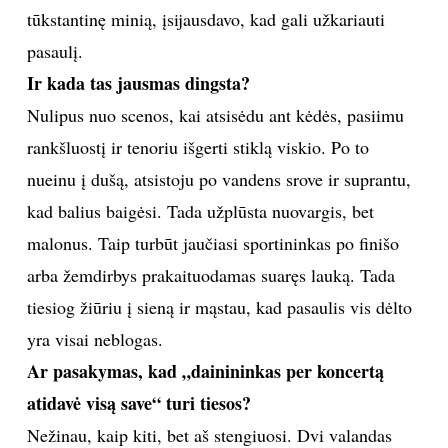
tūkstantinę minią, įsijausdavo, kad gali užkariauti
pasaulį.
Ir kada tas jausmas dingsta?
Nulipus nuo scenos, kai atsisėdu ant kėdės, pasiimu
rankšluostį ir tenoriu išgerti stiklą viskio. Po to
nueinu į dušą, atsistoju po vandens srove ir suprantu,
kad balius baigėsi. Tada užplūsta nuovargis, bet
malonus. Taip turbūt jaučiasi sportininkas po finišo
arba žemdirbys prakaituodamas suaręs lauką. Tada
tiesiog žiūriu į sieną ir mąstau, kad pasaulis vis dėlto
yra visai neblogas.
Ar pasakymas, kad „dainininkas per koncertą
atidavė visą save“ turi tiesos?
Nežinau, kaip kiti, bet aš stengiuosi. Dvi valandas