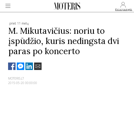
Prisijungti
prieš 11 metų
M. Mikutavičius: noriu to
įspūdžio, kuris nedingsta dvi
VEIDAI
paras po koncerto
MONARCHIJA
MADA
MOTERIS.LT
2015-05-20 00:00:00
GROŽIS
SVEIKATA
APIE MANE