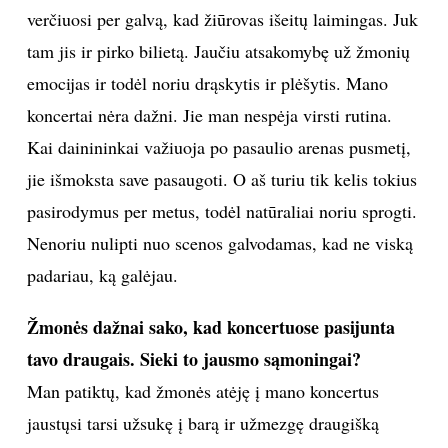
verčiuosi per galvą, kad žiūrovas išeitų laimingas. Juk
tam jis ir pirko bilietą. Jaučiu atsakomybę už žmonių
emocijas ir todėl noriu drąskytis ir plėšytis. Mano
koncertai nėra dažni. Jie man nespėja virsti rutina.
Kai dainininkai važiuoja po pasaulio arenas pusmetį,
jie išmoksta save pasaugoti. O aš turiu tik kelis tokius
pasirodymus per metus, todėl natūraliai noriu sprogti.
Nenoriu nulipti nuo scenos galvodamas, kad ne viską
padariau, ką galėjau.
Žmonės dažnai sako, kad koncertuose pasijunta
tavo draugais. Sieki to jausmo sąmoningai?
Man patiktų, kad žmonės atėję į mano koncertus
jaustųsi tarsi užsukę į barą ir užmezgę draugišką