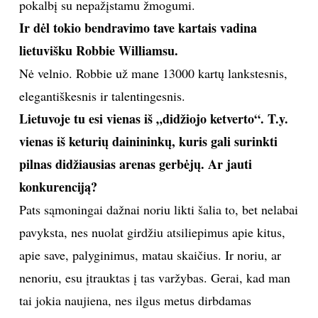
pokalbį su nepažįstamu žmogumi.
Ir dėl tokio bendravimo tave kartais vadina
lietuvišku Robbie Williamsu.
Nė velnio. Robbie už mane 13000 kartų lankstesnis,
elegantiškesnis ir talentingesnis.
Lietuvoje tu esi vienas iš „didžiojo ketverto“. T.y.
vienas iš keturių dainininkų, kuris gali surinkti
pilnas didžiausias arenas gerbėjų. Ar jauti
konkurenciją?
Pats sąmoningai dažnai noriu likti šalia to, bet nelabai
pavyksta, nes nuolat girdžiu atsiliepimus apie kitus,
apie save, palyginimus, matau skaičius. Ir noriu, ar
nenoriu, esu įtrauktas į tas varžybas. Gerai, kad man
tai jokia naujiena, nes ilgus metus dirbdamas