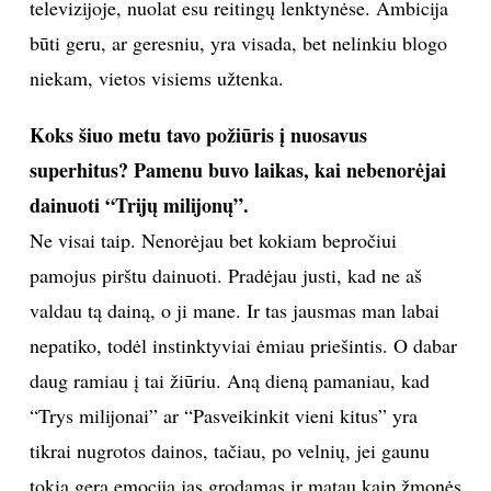
televizijoje, nuolat esu reitingų lenktynėse. Ambicija
būti geru, ar geresniu, yra visada, bet nelinkiu blogo
niekam, vietos visiems užtenka.
Koks šiuo metu tavo požiūris į nuosavus
superhitus? Pamenu buvo laikas, kai nebenorėjai
dainuoti “Trijų milijonų”.
Ne visai taip. Nenorėjau bet kokiam bepročiui
pamojus pirštu dainuoti. Pradėjau justi, kad ne aš
valdau tą dainą, o ji mane. Ir tas jausmas man labai
nepatiko, todėl instinktyviai ėmiau priešintis. O dabar
daug ramiau į tai žiūriu. Aną dieną pamaniau, kad
“Trys milijonai” ar “Pasveikinkit vieni kitus” yra
tikrai nugrotos dainos, tačiau, po velnių, jei gaunu
tokią gerą emociją jas grodamas ir matau kaip žmonės