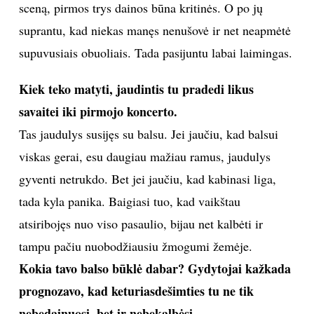
sceną, pirmos trys dainos būna kritinės. O po jų
suprantu, kad niekas manęs nenušovė ir net neapmėtė
supuvusiais obuoliais. Tada pasijuntu labai laimingas.
Kiek teko matyti, jaudintis tu pradedi likus
savaitei iki pirmojo koncerto.
Tas jaudulys susijęs su balsu. Jei jaučiu, kad balsui
viskas gerai, esu daugiau mažiau ramus, jaudulys
gyventi netrukdo. Bet jei jaučiu, kad kabinasi liga,
tada kyla panika. Baigiasi tuo, kad vaikštau
atsiribojęs nuo viso pasaulio, bijau net kalbėti ir
tampu pačiu nuobodžiausiu žmogumi žemėje.
Kokia tavo balso būklė dabar? Gydytojai kažkada
prognozavo, kad keturiasdešimties tu ne tik
nebedainuosi, bet ir nebekalbėsi.