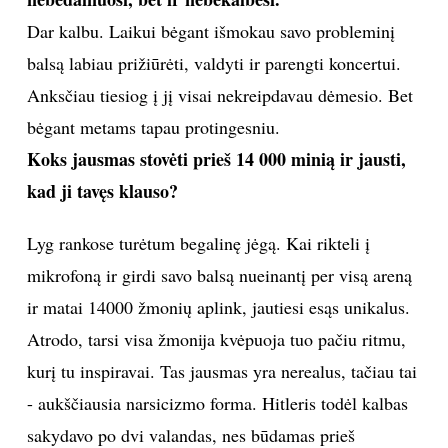
Dar kalbu. Laikui bėgant išmokau savo probleminį
balsą labiau prižiūrėti, valdyti ir parengti koncertui.
Anksčiau tiesiog į jį visai nekreipdavau dėmesio. Bet
bėgant metams tapau protingesniu.
Koks jausmas stovėti prieš 14 000 minią ir jausti,
kad ji tavęs klauso?
Lyg rankose turėtum begalinę jėgą. Kai rikteli į
mikrofoną ir girdi savo balsą nueinantį per visą areną
ir matai 14000 žmonių aplink, jautiesi esąs unikalus.
Atrodo, tarsi visa žmonija kvėpuoja tuo pačiu ritmu,
kurį tu inspiravai. Tas jausmas yra nerealus, tačiau tai
- aukščiausia narsicizmo forma. Hitleris todėl kalbas
sakydavo po dvi valandas, nes būdamas prieš