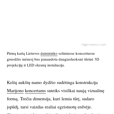
PSICHOLOGIJA
HOROSKOPAI
ASTROLOGIJA
Organizatorių nuotr.
POLITIKA
Pirmą kartą Lietuvos
dainininko
soliniuose koncertuose
gruodžio mėnesį bus panaudota daugiasluoksnė tūrinė 3D
projekcijų ir LED ekranų instaliacija.
KULTŪRA
LAISVALAIKIS
Kelių aukštų namo dydžio sudėtinga konstrukcija
Marijono
koncertams
suteiks visiškai naują vizualinę
KINAS
formą. Trečia dimensija, kuri lemia tūrį, sudaro
įspūdį, tarsi vaizdas realiai egzistuotų erdvėje.
MUZIKA