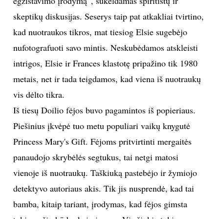
egzistavimo įrodymą“, sukeldamas spiritistų ir
skeptikų diskusijas. Seserys taip pat atkakliai tvirtino,
Sekite mus:
kad nuotraukos tikros, mat tiesiog Elsie sugebėjo
nufotografuoti savo mintis. Neskubėdamos atskleisti
intrigos, Elsie ir Frances klastotę pripažino tik 1980
PRENUMERUOK
metais, net ir tada teigdamos, kad viena iš nuotraukų
vis dėlto tikra.
Iš tiesų Doilio fėjos buvo pagamintos iš popieriaus.
NAUJIENLAIŠKĮ
Piešinius įkvėpė tuo metu populiari vaikų knygutė
Princess Mary's Gift. Fėjoms pritvirtinti mergaitės
panaudojo skrybėlės segtukus, tai netgi matosi
Prenumeruodami portalą,
vienoje iš nuotraukų. Taškiuką pastebėjo ir žymiojo
Jūs sutinkate su
taisyklėmis
detektyvo autoriaus akis. Tik jis nusprendė, kad tai
bamba, kitaip tariant, įrodymas, kad fėjos gimsta