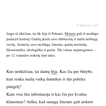
PSICHOLOGIJA
HOROSKOPAI
N. Rekašiūtės nuotr.
Jeigu aš tikėčiau, tai tik fėja iš Pelenės.
Moteris
gali iš moliūgo
ASTROLOGIJA
padaryti karietą! Galėtų įkurti savo dirbtuvėlę ir turėti neblogą
verslą. Atsinešę savo moliūgą, žinoma, gautų nuolaidą.
POLITIKA
Ekonomiška, ekologiška ir gražu. Tik vienas nepatogumas –
po 12 valandos reikėtų imti taksi.
KULTŪRA
Kuo netikėčiau, tai dantų
fėja
. Kas čia per būtybė,
LAISVALAIKIS
kuri renka mažų vaikų dantukus ir dar palieka
pinigėlį?
KINAS
Kam visa šita informacija ir kas čia per kvailas
MUZIKA
klausimas? Aišku, kad suaugę žmonės gali atskirti