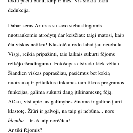
tokiu pačiu būdu, kaip ir mes. Vis šiokia tokia
dedukcija.
Dabar seras Artūras su savo stebuklingomis
nuotraukomis atrodytų dar keisčiau: taigi matosi, kaip
čia viskas netikra! Klastotė atrodo labai jau netobula.
Visgi, reikia pripažinti, tais laikais sukurti fėjoms
reikėjo išradingumo. Fotošopas atsirado kiek vėliau.
Šiandien viskas paprasčiau, pasiėmus bet kokią
nuotrauką ir pritaikius tinkamas tam tikros programos
funkcijas, galima sukurti daug įtikinamesnę fėją.
Aišku, visi apie tas galimybes žinome ir galime įtarti
klastotę. Žiūri ir galvoji, na taip gi nebūna... nors
blemba
... ir aš taip norėčiau!
Ar tiki fėjomis?