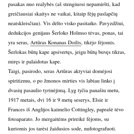
pasakas nuo realybės (aš stengiuosi nepamiršti, kad
TEATRAS
greičiausiai skaitys ne vaikai, kitaip fėjų paslapčių
neatskleisčiau). Vis dėlto visko pasitaiko. Pavyzdžiui,
SPORTAS
dedukcijos genijaus Šerloko Holmso tėvas, ponas, tai
yra seras,
Artūras Konanas Doilis
, tikėjo fėjomis.
FOTOGRAFIJA
Šerlokas būtų kape apsivertęs, jeigu būtų buvęs tikras,
MENAS
miręs ir palaidotas kape.
Taigi, pasirodo, seras Artūras aktyviai domėjosi
ORAI
spiritizmu, o po žmonos mirties vis labiau linko į
dvasių pasaulio tyrinėjimą. Lyg tyčia panašiu metu,
ĮDOMYBĖS
1917 metais, dvi 16 ir 9 metų seserys, Elsie ir
Frances iš Anglijos kaimelio Cottingley, paprašė tėvo
ISTORIJA
fotoaparato. Jo mergaitėms prireikė fėjoms, su
KNYGOS
kuriomis jos tarėsi žaidusios sode, nufotografuoti.