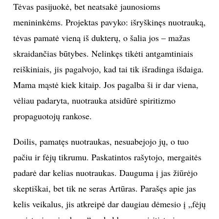
Tėvas pasijuokė, bet neatsakė jaunosioms
INTERJERAS
menininkėms. Projektas pavyko: išryškinęs nuotrauką,
tėvas pamatė vieną iš dukterų, o šalia jos – mažas
NAMAI
skraidančias būtybes. Nelinkęs tikėti antgamtiniais
reiškiniais, jis pagalvojo, kad tai tik išradinga išdaiga.
VIRTUVĖ
Mama mąstė kiek kitaip. Jos pagalba ši ir dar viena,
RECEPTAI
vėliau padaryta, nuotrauka atsidūrė spiritizmo
propaguotojų rankose.
VAIKAI
Doilis, pamatęs nuotraukas, nesuabejojo jų, o tuo
NELAIMĖS
pačiu ir fėjų tikrumu. Paskatintos rašytojo, mergaitės
padarė dar kelias nuotraukas. Dauguma į jas žiūrėjo
KONTAKTAI
skeptiškai, bet tik ne seras Artūras. Parašęs apie jas
kelis veikalus, jis atkreipė dar daugiau dėmesio į „fėjų
PRIVATUMO POLITIKA