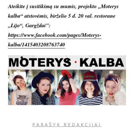
Ateikite į susitikimą su mumis, projekto „Moterys
kalba“ atstovėmis, birželio 5 d. 20 val. restorane
„Lijo“, Gargždai":
https://www.facebook.com/pages/Moterys-
kalba/1415403208763740
PARAŠYK REDAKCIJAI