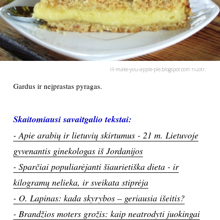
PSICHOLOGIJA
HOROSKOPAI
ill-make-you-apple-pie.blogspot.com nuotr.
ASTROLOGIJA
Gardus ir neįprastas pyragas.
POLITIKA
Skaitomiausi savaitgalio tekstai:
KULTŪRA
- Apie arabių ir lietuvių skirtumus - 21 m. Lietuvoje
gyvenantis ginekologas iš Jordanijos
LAISVALAIKIS
- Sparčiai populiarėjanti šiaurietiška dieta - ir
kilogramų nelieka, ir sveikata stiprėja
KINAS
- O. Lapinas: kada skyrybos – geriausia išeitis?
MUZIKA
- Brandžios moters grožis: kaip neatrodyti juokingai