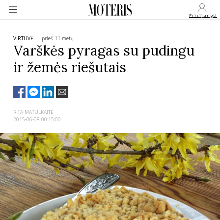
Prisijungti
VIRTUVĖ
prieš 11 metų
Varškės pyragas su pudingu
ir žemės riešutais
VEIDAI
MONARCHIJA
RITA MATULKAITĖ
2015-06-08 00:15:00
MADA
GROŽIS
SVEIKATA
APIE MANE