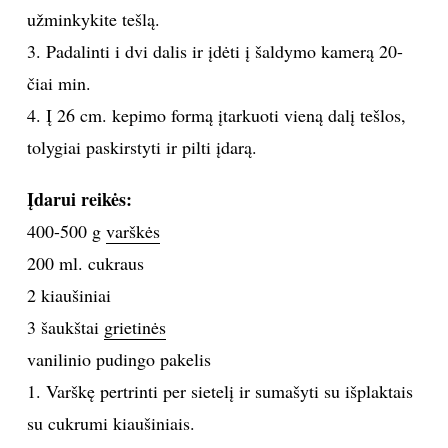
užminkykite tešlą.
INTERJERAS
3. Padalinti i dvi dalis ir įdėti į šaldymo kamerą 20-
čiai min.
NAMAI
4. Į 26 cm. kepimo formą įtarkuoti vieną dalį tešlos,
tolygiai paskirstyti ir pilti įdarą.
VIRTUVĖ
Įdarui reikės:
RECEPTAI
400-500 g
varškės
VAIKAI
200 ml. cukraus
2 kiaušiniai
NELAIMĖS
3 šaukštai
grietinės
vanilinio pudingo pakelis
KONTAKTAI
1. Varškę pertrinti per sietelį ir sumašyti su išplaktais
su cukrumi kiaušiniais.
PRIVATUMO POLITIKA