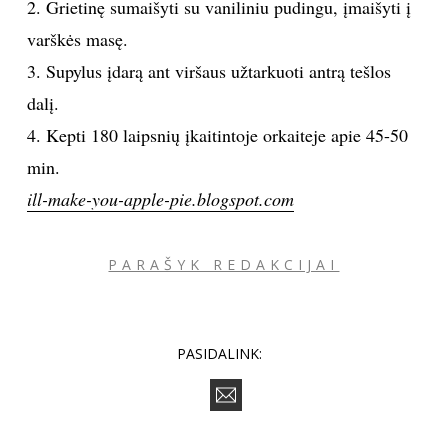
2. Grietinę sumaišyti su vaniliniu pudingu, įmaišyti į
varškės masę.
Sekite mus:
3. Supylus įdarą ant viršaus užtarkuoti antrą tešlos
dalį.
4. Kepti 180 laipsnių įkaitintoje orkaiteje apie 45-50
PRENUMERUOK
min.
ill-make-you-apple-pie.blogspot.com
NAUJIENLAIŠKĮ
PARAŠYK REDAKCIJAI
Prenumeruodami portalą,
Jūs sutinkate su
PASIDALINK:
taisyklėmis