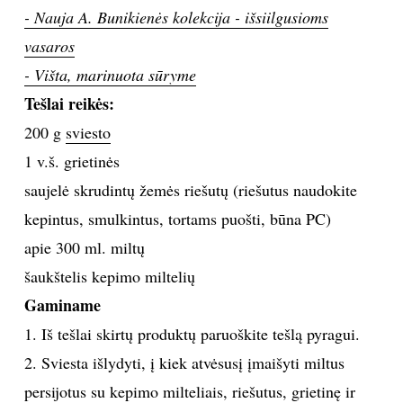
- Nauja A. Bunikienės kolekcija - išsiilgusioms
TEATRAS
vasaros
- Višta, marinuota sūryme
SPORTAS
Tešlai reikės:
200 g
sviesto
FOTOGRAFIJA
1 v.š. grietinės
MENAS
saujelė skrudintų žemės riešutų (riešutus naudokite
kepintus, smulkintus, tortams puošti, būna PC)
ORAI
apie 300 ml. miltų
šaukštelis kepimo miltelių
ĮDOMYBĖS
Gaminame
1. Iš tešlai skirtų produktų paruoškite tešlą pyragui.
ISTORIJA
2. Sviesta išlydyti, į kiek atvėsusį įmaišyti miltus
KNYGOS
persijotus su kepimo milteliais, riešutus, grietinę ir