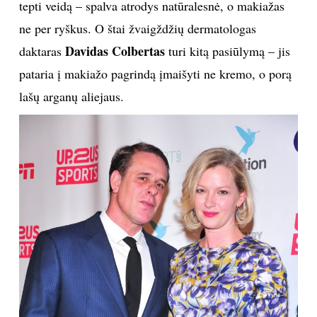
tepti veidą – spalva atrodys natūralesnė, o makiažas
TEATRAS
ne per ryškus. O štai žvaigždžių dermatologas
Davidas Colbertas
daktaras
turi kitą pasiūlymą – jis
SPORTAS
pataria į makiažo pagrindą įmaišyti ne kremo, o porą
lašų arganų aliejaus.
FOTOGRAFIJA
MENAS
ORAI
ĮDOMYBĖS
ISTORIJA
KNYGOS