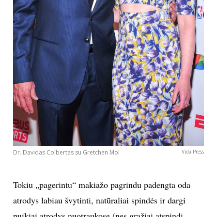
INTERJERAS
NAMAI
VIRTUVĖ
RECEPTAI
VAIKAI
NELAIMĖS
Dr. Davidas Colbertas su Gretchen Mol
Vida Press
KONTAKTAI
Tokiu „pagerintu“ makiažo pagrindu padengta oda
atrodys labiau švytinti, natūraliai spindės ir dargi
PRIVATUMO POLITIKA
puikiai atrodys nuotraukose (nes gražiai atspindi