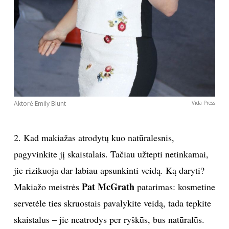
Aktorė Emily Blunt
Vida Press
2. Kad makiažas atrodytų kuo natūralesnis,
pagyvinkite jį skaistalais. Tačiau užtepti netinkamai,
jie rizikuoja dar labiau apsunkinti veidą. Ką daryti?
Pat McGrath
Makiažo meistrės
patarimas: kosmetine
servetėle ties skruostais pavalykite veidą, tada tepkite
skaistalus – jie neatrodys per ryškūs, bus natūralūs.