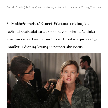
Pat McGrath (dešinėje) su modeliu, stiliaus ikona Alexa Chung
Vida Press
Gucci Westman
3. Makiažo meistrė
tikina, kad
rožiniai skaistalai su aukso spalvos priemaiša tinka
absoliučiai kiekvienai moteriai. Ji pataria juos netgi
įmaišyti į dieninį kremą ir patepti skruostus.