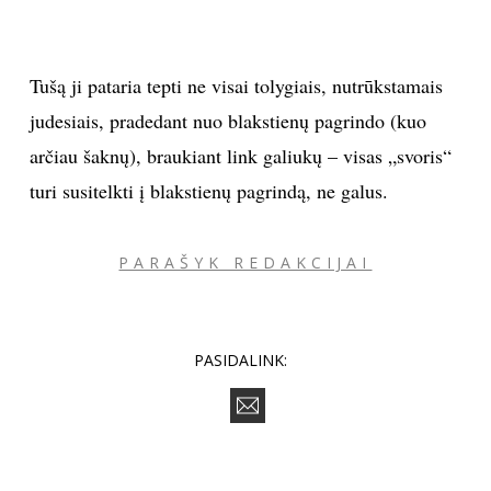
Tušą ji pataria tepti ne visai tolygiais, nutrūkstamais
judesiais, pradedant nuo blakstienų pagrindo (kuo
arčiau šaknų), braukiant link galiukų – visas „svoris“
turi susitelkti į blakstienų pagrindą, ne galus.
PARAŠYK REDAKCIJAI
PASIDALINK: