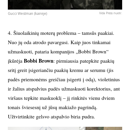
Gucci Westman (kairėje)
Vida Press nuotr.
4. Šiuolaikinių moterų problema – tamsūs paakiai.
Nuo jų oda atrodo pavargusi. Kaip juos tinkamai
užmaskuoti, pataria kompanijos „Bobbi Brown“
Bobbi Brown
įkūrėja
: pirmiausia patepkite paakių
sritį greit įsigeriančiu paakių kremu ar serumu (jis
padės priemonėms greičiau įsigerti į odą), violetinius
ir žalius atspalvius padės užmaskuoti korektorius, ant
viršaus tepkite maskuoklį – jį rinkitės vienu dviem
tonais šviesesnį už jūsų makiažo pagrindą.
Užtvirtinkite gelsvo atspalvio biria pudra.