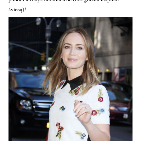
šviesą)!
Sekite mus:
PRENUMERUOK
NAUJIENLAIŠKĮ
Prenumeruodami portalą,
Jūs sutinkate su
taisyklėmis