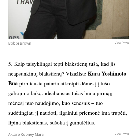
Bobbi Brown
Vida Press
5. Kaip taisyklingai tepti blakstienų tušą, kad jis
Kara Yoshimoto
neapsunkintų blakstienų? Vizažistė
Bua
pirmiausia pataria atkreipti dėmesį į tušo
galiojimo laiką: idealiausias tušas būna pirmąjį
mėnesį nuo naudojimo, kuo senesnis – tuo
sudėtingiau jį naudoti, ilgainiui priemonė ima trupėti,
lipina blakstienas, sušoka į gumulėlius.
Aktorė Rooney Mara
Vida Press