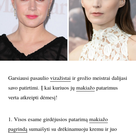
PSICHOLOGIJA
HOROSKOPAI
ASTROLOGIJA
POLITIKA
Garsiausi pasaulio
vizažistai
ir grožio meistrai dalijasi
KULTŪRA
savo patirtimi. Į kai kuriuos jų
makiažo
patarimus
LAISVALAIKIS
verta atkreipti dėmesį!
KINAS
1. Visos esame girdėjusios patarimą
makiažo
pagrindą
sumaišyti su drėkinamuoju kremu ir juo
MUZIKA