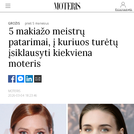
Prisijungti
GROŽIS
prieš 5 mėnesius
5 makiažo meistrų
patarimai, į kuriuos turėtų
VEIDAI
įsiklausyti kiekviena
MONARCHIJA
moteris
MADA
MOTERIS
GROŽIS
2026-03-04 18:23:46
SVEIKATA
APIE MANE