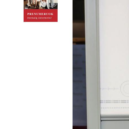
PRENUMERUOK
žurnalą internetu!