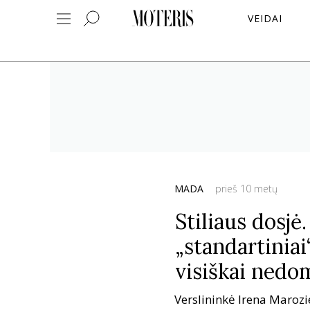
VEIDAI
MADA
prieš 10 metų
Stiliaus dosjė
„standartiniai
visiškai nedo
Verslininkė Irena Marozie