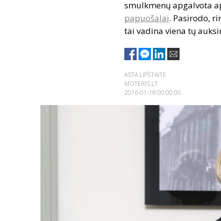
smulkmenų apgalvota apra
papuošalai
. Pasirodo, r
tai vadina viena tų auksin
ASTA LIPŠTAITĖ
MOTERIS.LT
2016-01-18 00:00:00