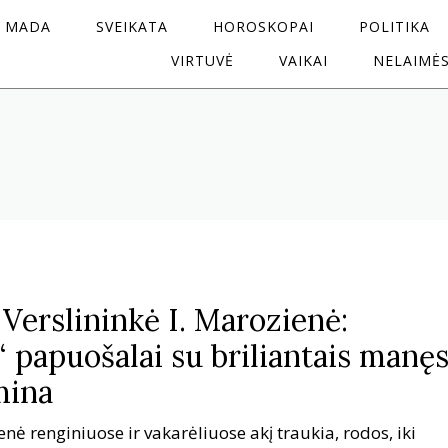
MADA
SVEIKATA
HOROSKOPAI
POLITIKA
VIRTUVĖ
VAIKAI
NELAIMĖ
. Verslininkė I. Marozienė:
“ papuošalai su briliantais manę
mina
nė renginiuose ir vakarėliuose akį traukia, rodos, iki