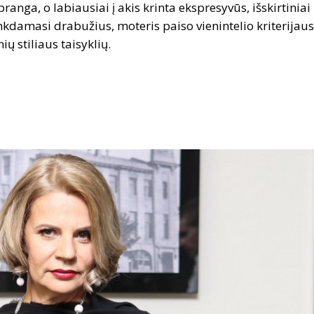
nga, o labiausiai į akis krinta ekspresyvūs, išskirtiniai
inkdamasi drabužius, moteris paiso vienintelio kriterijaus,
ių stiliaus taisyklių.