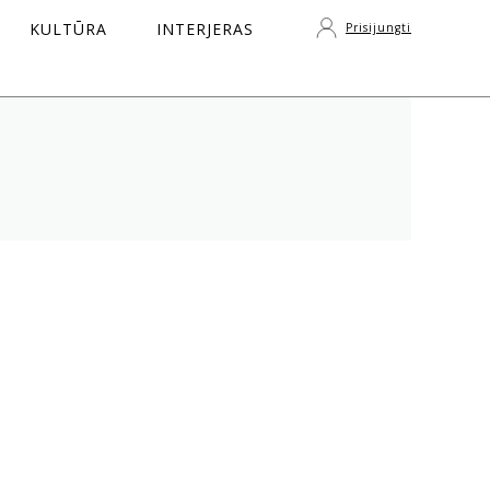
KULTŪRA
INTERJERAS
Prisijungti
S
s