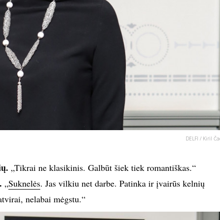
DELFI / Kiril Ča
ių.
„Tikrai ne klasikinis. Galbūt šiek tiek romantiškas.“
.
„
Suknelės
. Jas vilkiu net darbe. Patinka ir įvairūs kelnių
atvirai, nelabai mėgstu.“