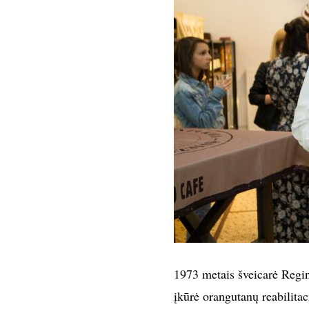
1973 metais šveicarė Regi
įkūrė orangutanų reabilitaci