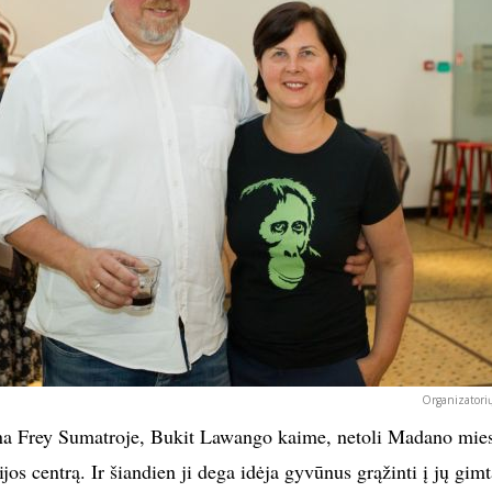
Organizatorių
na Frey Sumatroje, Bukit Lawango kaime, netoli Madano mies
jos centrą. Ir šiandien ji dega idėja gyvūnus grąžinti į jų gimt