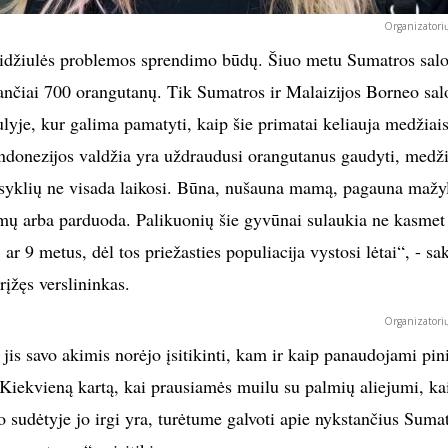
Organizatorių
 didžiulės problemos sprendimo būdų. Šiuo metu Sumatros salo
tančiai 700 orangutanų. Tik Sumatros ir Malaizijos Borneo sal
ulyje, kur galima pamatyti, kaip šie primatai keliauja medžiais
ndonezijos valdžia yra uždraudusi orangutanus gaudyti, medži
aisyklių ne visada laikosi. Būna, nušauna mamą, pagauna mažyl
 namų arba parduoda. Palikuonių šie gyvūnai sulaukia ne kasmet
ar 9 metus, dėl tos priežasties populiacija vystosi lėtai“, - sa
rįžęs verslininkas.
Organizatorių
jis savo akimis norėjo įsitikinti, kam ir kaip panaudojami pin
 „Kiekvieną kartą, kai prausiamės muilu su palmių aliejumi, ka
 sudėtyje jo irgi yra, turėtume galvoti apie nykstančius Suma