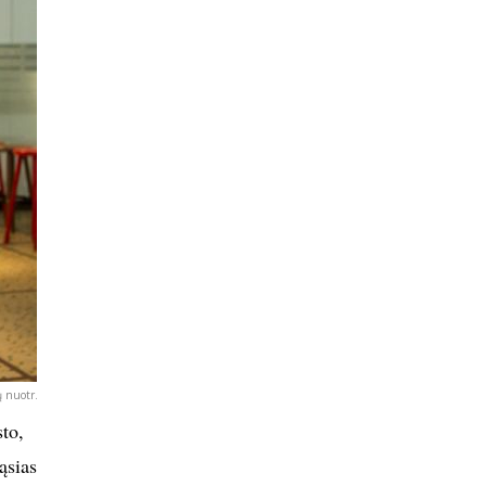
 nuotr.
to,
ąsias