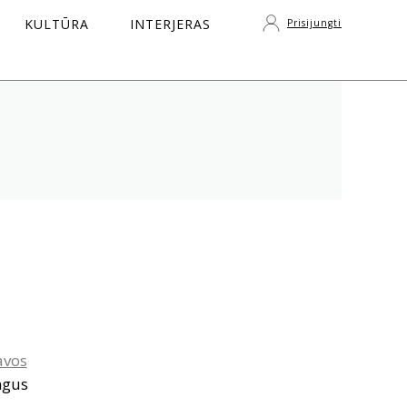
KULTŪRA
INTERJERAS
Prisijungti
S
avos
ngus