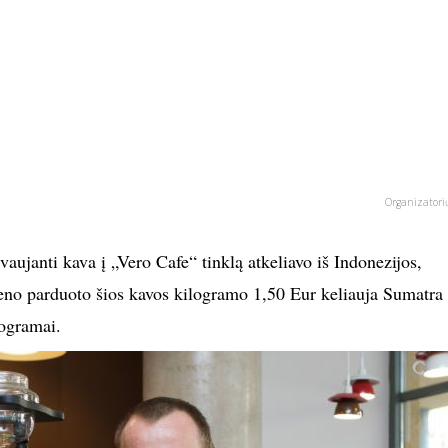
Organizatori
aujanti kava į „Vero Cafe“ tinklą atkeliavo iš Indonezijos,
eno parduoto šios kavos kilogramo 1,50 Eur keliauja Sumatra
ogramai.