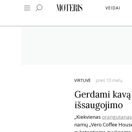
VEIDAI
VIRTUVĖ
prieš 10 metų
Gerdami kavą 
išsaugojimo
„Kiekvienas
orangutanas
namų „Vero Coffee House“