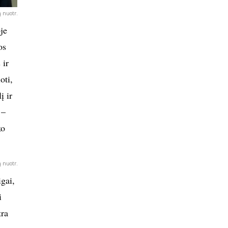
 nuotr.
je
os
 ir
oti,
į ir
 –
ko
 nuotr.
igai,
i
tra