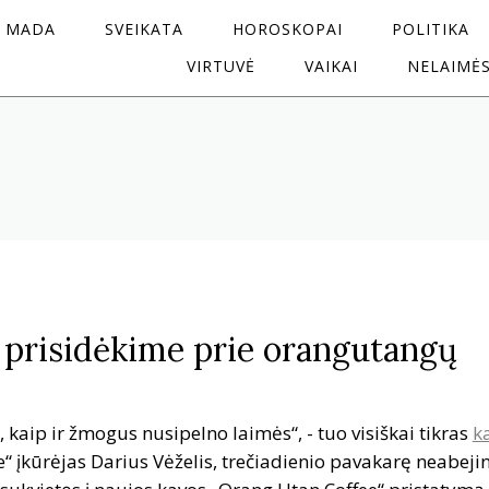
MADA
SVEIKATA
HOROSKOPAI
POLITIKA
VIRTUVĖ
VAIKAI
NELAIMĖ
prisidėkime prie orangutangų
, kaip ir žmogus nusipelno laimės“, - tuo visiškai tikras
k
 įkūrėjas Darius Vėželis, trečiadienio pavakarę neabeji