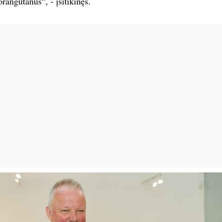
rangutanus“, - įsitikinęs.