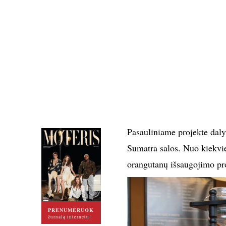
Pasauliniame projekte dalyv
Sumatra salos. Nuo kiekvi
orangutanų išsaugojimo pr
PRENUMERUOK
žurnalą internetu!