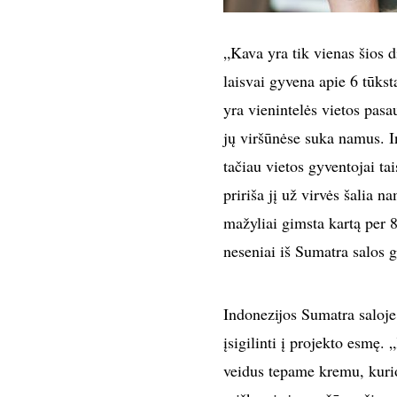
„Kava yra tik vienas šios
laisvai gyvena apie 6 tūks
yra vienintelės vietos pasa
jų viršūnėse suka namus. I
tačiau vietos gyventojai t
pririša jį už virvės šalia
mažyliai gimsta kartą per 8 
neseniai iš Sumatra salos g
Indonezijos Sumatra saloje 
įsigilinti į projekto esmę.
veidus tepame kremu, kurio