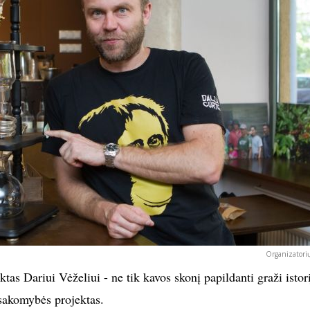
Organizatorių
as Dariui Vėželiui - ne tik kavos skonį papildanti graži istori
tsakomybės projektas.