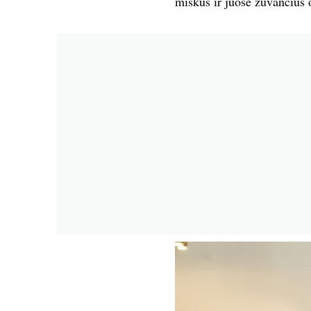
miškus ir juose žūvančius o