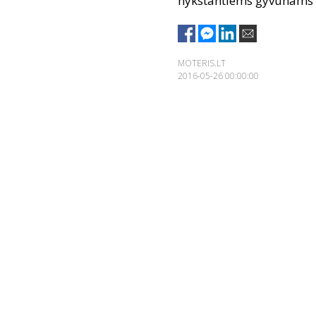
nykstantiems gyvūnams s
MOTERIS.LT
2016-05-26 00:00:00