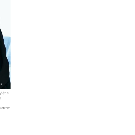
ylėtis
i
Moteris"