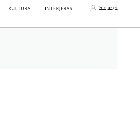
KULTŪRA
INTERJERAS
Prisijungti
S