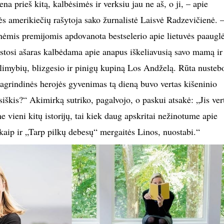
na prieš kitą, kalbėsimės ir verksiu jau ne aš, o ji, – apie
ės amerikiečių rašytoja sako žurnalistė Laisvė Radzevičienė. 
inėmis premijomis apdovanota bestselerio apie lietuvės paaugl
uostosi ašaras kalbėdama apie anapus iškeliavusią savo mamą ir
alimybių, blizgesio ir pinigų kupiną Los Andželą. Rūta nusteb
agrindinės herojės gyvenimas tą dieną buvo vertas kišeninio
ūsiškis?“ Akimirką sutriko, pagalvojo, o paskui atsakė: „Jis ver
me vieni kitų istorijų, tai kiek daug apskritai nežinotume apie
kaip ir „Tarp pilkų debesų“ mergaitės Linos, nuostabi.“