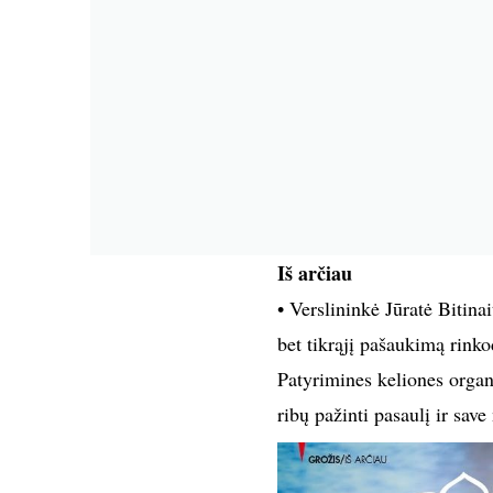
Iš arčiau
• Verslininkė Jūratė Bitina
bet tikrąjį pašaukimą rinko
Patyrimines keliones organi
ribų pažinti pasaulį ir save