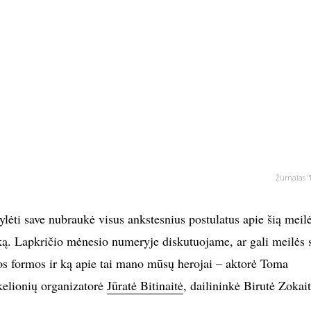
Žurnalas "
lėti save nubraukė visus ankstesnius postulatus apie šią meil
šką. Lapkričio mėnesio numeryje diskutuojame, ar gali meilės 
jos formos ir ką apie tai mano mūsų herojai – aktorė Toma
kelionių organizatorė
Jūratė Bitinaitė
, dailininkė Birutė Zokai