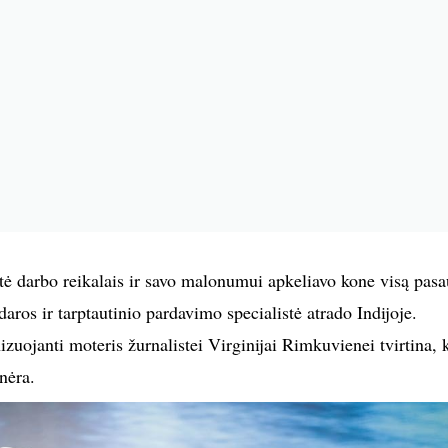
itė darbo reikalais ir savo malonumui apkeliavo kone visą pasa
daros ir tarptautinio pardavimo specialistė atrado Indijoje.
zuojanti moteris žurnalistei Virginijai Rimkuvienei tvirtina, 
 nėra.