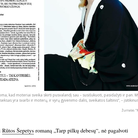
ma, kad moteriai sveika skirti pusvalandį sau – susišukuoti, pasidažyti ir pan. M
d seksas yra svarbi ir moterų, ir vyrų gyvenimo dalis, sveikatos šaltinis“, – įsitikinus
Žurnalas "
i
Rūtos Šepetys
romaną „Tarp pilkų debesų“, nė pagalvoti