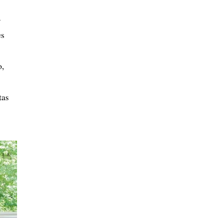
–
ės
o,
tas