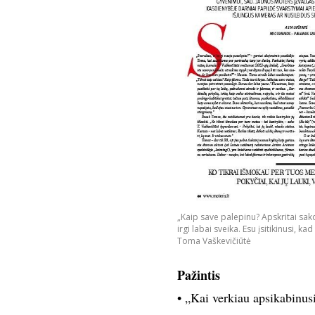
„Kaip save palepinu? Apskritai sako
irgi labai sveika. Esu įsitikinusi, ka
Toma Vaškevičiūtė
Pažintis
• „Kai verkiau apsikabinus