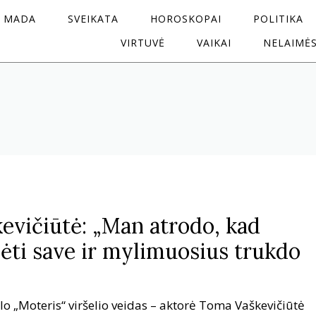
MADA
SVEIKATA
HOROSKOPAI
POLITIKA
VIRTUVĖ
VAIKAI
NELAIMĖ
kevičiūtė: „Man atrodo, kad
ti save ir mylimuosius trukdo
o „Moteris“ viršelio veidas – aktorė Toma Vaškevičiūtė