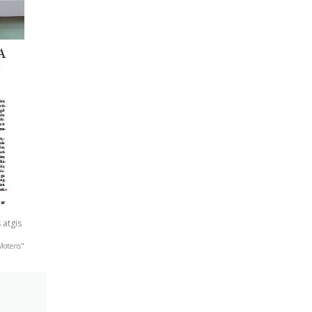
 atgis
Moteris"