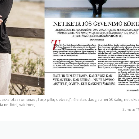
askelbtas romanas „Tarp pilkų debesų“, išleistas daugiau nei 50 šalių, netrukus
ria nedidelį vaidmenį
Žurnalas "