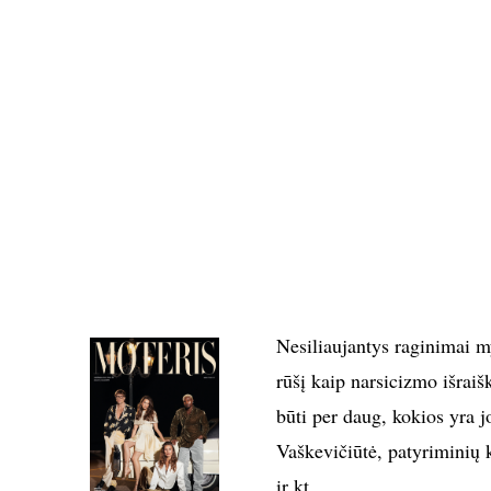
Nesiliaujantys raginimai my
rūšį kaip narsicizmo išrai
būti per daug, kokios yra 
Vaškevičiūtė, patyriminių 
ir kt.