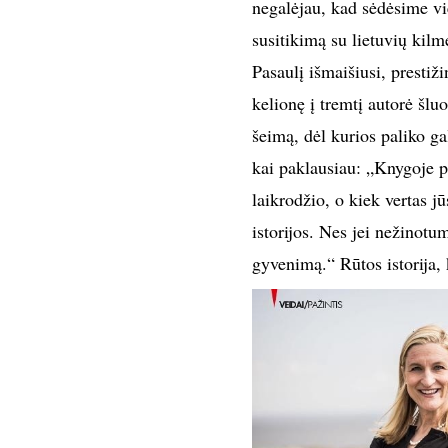
negalėjau, kad sėdėsime vie
susitikimą su lietuvių kilm
Pasaulį išmaišiusi, prestiž
kelionę į tremtį autorė šl
šeimą, dėl kurios paliko g
kai paklausiau: „Knygoje p
laikrodžio, o kiek vertas j
istorijos. Nes jei nežinotu
gyvenimą.“ Rūtos istorija, 