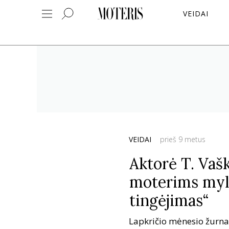
VEIDAI
VEIDAI
prieš 9 metus
Aktorė T. Vaš
moterims mylė
tingėjimas“
Lapkričio mėnesio žurnal