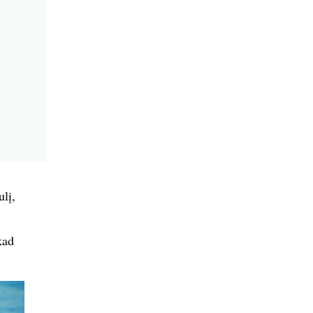
ulį,
kad