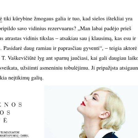
ė
tiki kūrybine žmogaus galia ir tuo, kad sielos ištekliai yra
 pripildo savo vidinius rezervuarus? „Man labai padėjo prieš
 atrastas vidinis tikslas – atsakiau sau į klausimą, kas esu ir
 Pasidarė daug ramiau ir paprasčiau gyventi“, – teigia aktorė
. T. Vaškevičiūtė lyg ant sparnų jaučiasi, kai gali daugiau laik
 sveikata, užsiimti asmeniniu tobulėjimu. Ji pripažįsta atsigaun
ikia neįtikimų galių.