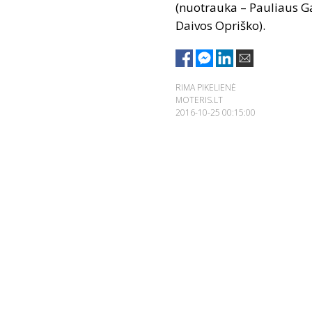
(nuotrauka – Pauliaus Ga
Daivos Opriško).
RIMA PIKELIENĖ
MOTERIS.LT
2016-10-25 00:15:00