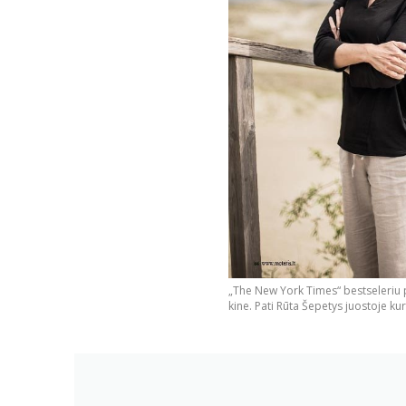
„The New York Times“ bestseleriu p
kine. Pati Rūta Šepetys juostoje ku