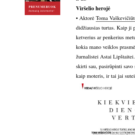
Viršelio herojė
PRENUMERUOK
žurnalą internetu!
• Aktorė
Toma Vaškevičiūt
didžiausias turtas. Kaip ji
ketverius ar penkerius metus
kokia mano veiklos prasmė.
žurnalistei Astai Lipštaitei
skirti sau, pasirūpinti savo
kaip moteris, ir tai jai sute