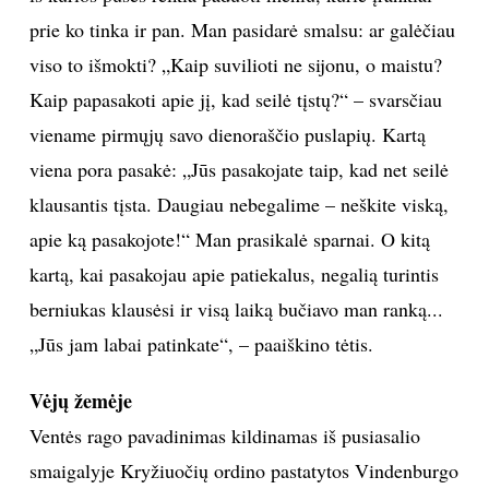
prie ko tinka ir pan. Man pasidarė smalsu: ar galėčiau
viso to išmokti? „Kaip suvilioti ne sijonu, o maistu?
Kaip papasakoti apie jį, kad seilė tįstų?“ – svarsčiau
viename pirmųjų savo dienoraščio puslapių. Kartą
viena pora pasakė: „Jūs pasakojate taip, kad net seilė
klausantis tįsta. Daugiau nebegalime – neškite viską,
apie ką pasakojote!“ Man prasikalė sparnai. O kitą
kartą, kai pasakojau apie patiekalus, negalią turintis
berniukas klausėsi ir visą laiką bučiavo man ranką...
„Jūs jam labai patinkate“, – paaiškino tėtis.
Vėjų žemėje
Ventės rago pavadinimas kildinamas iš pusiasalio
smaigalyje Kryžiuočių ordino pastatytos Vindenburgo