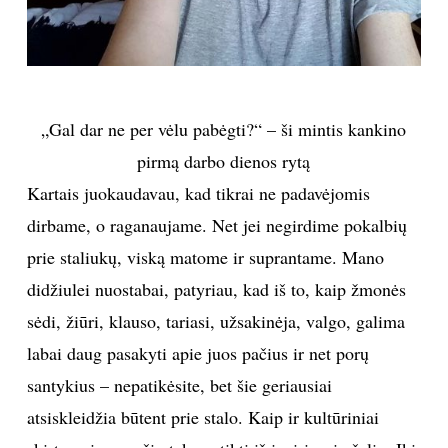
„Gal dar ne per vėlu pabėgti?“ – ši mintis kankino
pirmą darbo dienos rytą
Kartais juokaudavau, kad tikrai ne padavėjomis
dirbame, o raganaujame. Net jei negirdime pokalbių
prie staliukų, viską matome ir suprantame. Mano
didžiulei nuostabai, patyriau, kad iš to, kaip žmonės
sėdi, žiūri, klauso, tariasi, užsakinėja, valgo, galima
labai daug pasakyti apie juos pačius ir net porų
santykius – nepatikėsite, bet šie geriausiai
atsiskleidžia būtent prie stalo. Kaip ir kultūriniai