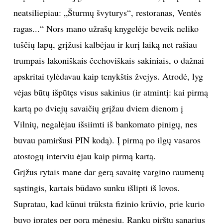
neatsiliepiau: „Šturmų švyturys“, restoranas, Ventės
ragas...“ Nors mano užrašų knygelėje beveik neliko
tuščių lapų, grįžusi kalbėjau ir kurį laiką net rašiau
trumpais lakoniškais čechoviškais sakiniais, o dažnai
apskritai tylėdavau kaip tenykštis žvejys. Atrodė, lyg
vėjas būtų išpūtęs visus sakinius (ir atmintį: kai pirmą
kartą po dviejų savaičių grįžau dviem dienom į
Vilnių, negalėjau išsiimti iš bankomato pinigų, nes
buvau pamiršusi PIN kodą). Į pirmą po ilgų vasaros
atostogų interviu ėjau kaip pirmą kartą.
Grįžus rytais mane dar gerą savaitę vargino raumenų
sąstingis, kartais būdavo sunku išlipti iš lovos.
Supratau, kad kūnui trūksta fizinio krūvio, prie kurio
buvo įpratęs per porą mėnesių. Rankų pirštų sąnarius