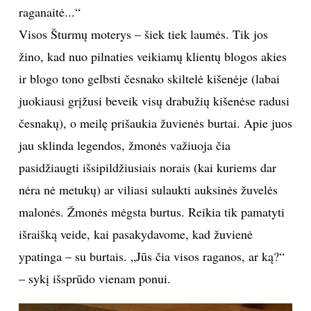
raganaitė...“
Visos Šturmų moterys – šiek tiek laumės. Tik jos
žino, kad nuo pilnaties veikiamų klientų blogos akies
ir blogo tono gelbsti česnako skiltelė kišenėje (labai
juokiausi grįžusi beveik visų drabužių kišenėse radusi
česnakų), o meilę prišaukia žuvienės burtai. Apie juos
jau sklinda legendos, žmonės važiuoja čia
pasidžiaugti išsipildžiusiais norais (kai kuriems dar
nėra nė metukų) ar viliasi sulaukti auksinės žuvelės
malonės. Žmonės mėgsta burtus. Reikia tik pamatyti
išraišką veide, kai pasakydavome, kad žuvienė
ypatinga – su burtais. „Jūs čia visos raganos, ar ką?“
– sykį išsprūdo vienam ponui.