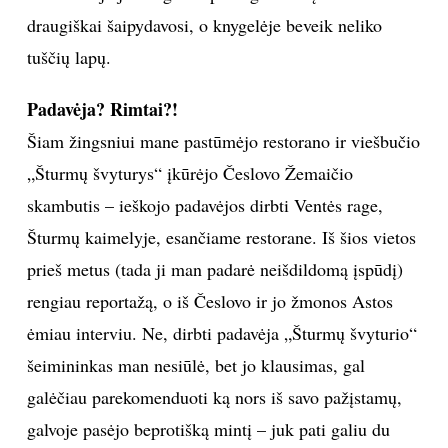
draugiškai šaipydavosi, o knygelėje beveik neliko
INTERJERAS
tuščių lapų.
NAMAI
Padavėja? Rimtai?!
Šiam žingsniui mane pastūmėjo restorano ir viešbučio
VIRTUVĖ
„Šturmų švyturys“ įkūrėjo Česlovo Žemaičio
RECEPTAI
skambutis – ieškojo padavėjos dirbti Ventės rage,
Šturmų kaimelyje, esančiame restorane. Iš šios vietos
VAIKAI
prieš metus (tada ji man padarė neišdildomą įspūdį)
rengiau reportažą, o iš Česlovo ir jo žmonos Astos
NELAIMĖS
ėmiau interviu. Ne, dirbti padavėja „Šturmų švyturio“
šeimininkas man nesiūlė, bet jo klausimas, gal
KONTAKTAI
galėčiau parekomenduoti ką nors iš savo pažįstamų,
PRIVATUMO POLITIKA
galvoje pasėjo beprotišką mintį – juk pati galiu du