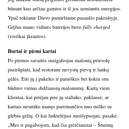
būnant kuo arčiau gamtos ir iš jos semiantis energijos.
Ypač tokiame Dievo pamirštame pasaulio pakraštyje.
Grįžus mano vidinės baterijos buvo
fully charged
(visiškai įkrautos).
Burtai ir pirmi kartai
Po pirmos savaitės susigalvojau malonią prievolę
pasirūpinti, kad restorane nevystų pievų ir laukų
gėlės. Eiti jų į pakeles ir pamiškes bet kokiu oru
būdavo vienas didžiausių malonumų. Kartą vieni
klientai, kai priėjau prie jų staliuko, paklausė, ar
kartais nesutiko manęs pareinančios nuo miško su
glėbiu gėlių. O kai linktelėjusi nusišypsojau, pasakė:
„Mes ir pagalvojom, kad čia greičiausiai – Šturmų