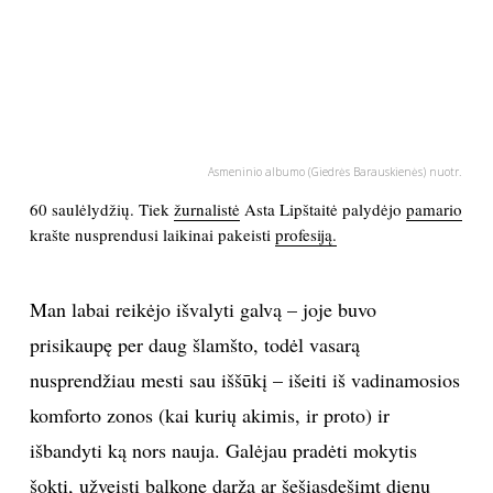
PSICHOLOGIJA
HOROSKOPAI
ASTROLOGIJA
Asmeninio albumo (Giedrės Barauskienės) nuotr.
60 saulėlydžių. Tiek
žurnalistė
Asta Lipštaitė palydėjo
pamario
POLITIKA
krašte nusprendusi laikinai pakeisti
profesiją.
KULTŪRA
Man labai reikėjo išvalyti galvą – joje buvo
prisikaupę per daug šlamšto, todėl vasarą
LAISVALAIKIS
nusprendžiau mesti sau iššūkį – išeiti iš vadinamosios
KINAS
komforto zonos (kai kurių akimis, ir proto) ir
išbandyti ką nors nauja. Galėjau pradėti mokytis
MUZIKA
šokti, užveisti balkone daržą ar šešiasdešimt dienų