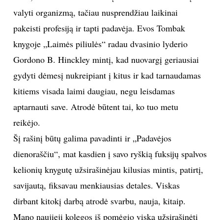
valyti organizmą, tačiau nusprendžiau laikinai
TEATRAS
pakeisti profesiją ir tapti padavėja. Evos Tombak
knygoje „Laimės piliulės“ radau dvasinio lyderio
SPORTAS
Gordono B. Hinckley mintį, kad nuovargį geriausiai
FOTOGRAFIJA
gydyti dėmesį nukreipiant į kitus ir kad tarnaudamas
kitiems visada laimi daugiau, negu leisdamas
MENAS
aptarnauti save. Atrodė būtent tai, ko tuo metu
reikėjo.
ORAI
Šį rašinį būtų galima pavadinti ir „Padavėjos
dienoraščiu“, mat kasdien į savo ryškią fuksijų spalvos
ĮDOMYBĖS
kelionių knygutę užsirašinėjau kilusias mintis, patirtį,
ISTORIJA
savijautą, fiksavau menkiausias detales. Viskas
dirbant kitokį darbą atrodė svarbu, nauja, kitaip.
KNYGOS
Mano naujieji kolegos iš pomėgio viską užsirašinėti