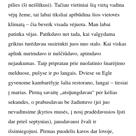
pilies (ši neišlikusi). Tačiau vietiniai šią vietą vadina
vėjų žeme, tai labai tiksliai apibūdina šios vietovės
klimatą – čia beveik visada vėjuota. Man labai
patinka vėjas. Patikdavo net tada, kai valgydama
grikius turėdavau susirinkti juos nuo stalo. Kai viskas
aplink nurimdavo ir nuščiūdavo, apimdavo
nejaukumas. Taip pripratau prie nuolatinio šnarėjimo
melduose, pušyse ir po langais. Dviese su Egle
gyvenome kambarėlyje šalia restorano, langai – tiesiai
į marias. Pirmą savaitę „atsijungdavau“ per kelias
sekundes, o prabusdavau be žadintuvo (jei juo
nevadinsime įkyrios musės, į nosį pradėdavusios lįsti
dar prieš septynias), jausdavausi žvali ir
išsimiegojusi. Pirmas puodelis kavos dar lovoje,