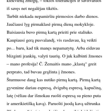
kiekvieną žmogų, – tokios tolerancijos ir savitvardos
iš savęs net negalėjau tikėtis.
Turbūt niekada nepamiršiu pirmosios darbo dienos.
Jaučiausi lyg pirmaklasė pirmą dieną mokykloje.
Baisiausia buvo pirmą kartą prieiti prie staliuko.
Kaupiausi gerą pusvalandį, vis rasdavau, ką veikti
po... baru, kad tik manęs nepamatytų. Arba eidavau
blizginti įrankių, valyti taurių. O juk kalbinti žmones
– mano profesija! Č. Žemaitis mano „klastą“ greit
perprato, tad buvau grąžinta į žmones.
Šturmuose daug kas nutiko pirmą kartą. Pirmą kartą
gyvenime dariau espresą, dvigubą espresą, kapučiną,
latę (vėliau dar išmokau ruošti espresą su pieno puta
ir amerikietišką kavą). Paruošti juodą kavą užtrunka