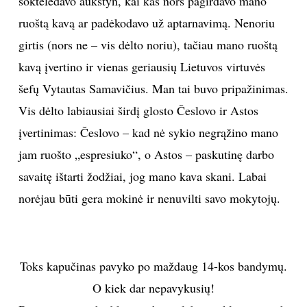
šoktelėdavo aukštyn, kai kas nors pagirdavo mano
ruoštą kavą ar padėkodavo už aptarnavimą. Nenoriu
girtis (nors ne – vis dėlto noriu), tačiau mano ruoštą
kavą įvertino ir vienas geriausių Lietuvos virtuvės
šefų Vytautas Samavičius. Man tai buvo pripažinimas.
Vis dėlto labiausiai širdį glosto Česlovo ir Astos
įvertinimas: Česlovo – kad nė sykio negrąžino mano
jam ruošto „espresiuko“, o Astos – paskutinę darbo
savaitę ištarti žodžiai, jog mano kava skani. Labai
norėjau būti gera mokinė ir nenuvilti savo mokytojų.
Toks kapučinas pavyko po maždaug 14-kos bandymų.
O kiek dar nepavykusių!