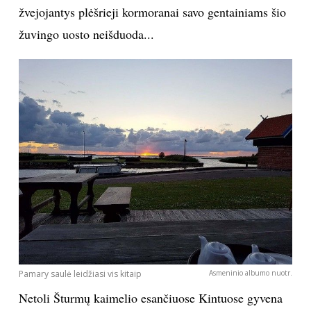
žvejojantys plėšrieji kormoranai savo gentainiams šio
žuvingo uosto neišduoda...
Pamary saulė leidžiasi vis kitaip
Asmeninio albumo nuotr.
Netoli Šturmų kaimelio esančiuose Kintuose gyvena