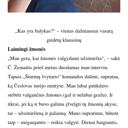
„Kas yra balykas?“ – vienas dažniausiai vasarą
girdėtų klausimų
Laimingi žmonės
„Man gera, kai žmonės valgydami užsimiršta“, – sakė
Č. Žemaitis prieš metus duodamas man interviu.
Tapusi „Šturmų švyturio“ komandos dalimi, supratau,
ką Česlovas turėjo mintyse. Man labai patikdavo
stebėti valgančius žmones (gal ir nelabai gražu). Ir
tikrai, jei ką ir buvo galima įžvelgti tų žmonių akyse,
tai – užsimiršimą ir palaimą. Mano supratimu, būtent
taip – mėgaujantis – reikia valgyti. Dienai baigiantis,