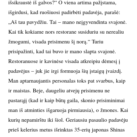
išsikraustė iš galvos?“ O viena artima pažįstama,
išgirdusi, kad ruošiuosi padirbėti padavėja, parašė:
„Aš tau pavydžiu. Tai – mano neįgyvendinta svajonė.
Kai tik kokiame nors restorane susiduriu su nerealiu
žmogumi, visada prisimenu šį norą.“ Turiu
prisipažinti, kad tai buvo ir mano slapta svajonė.
Restoranuose ir kavinėse visada atkreipiu dėmesį į
padavėjus – juk jie irgi formuoja šių įstaigų įvaizdį.
Man aptarnaujantis personalas toks pat svarbus, kaip
ir maistas. Beje, daugeliu atvejų prisimenu ne
pastarąjį (kad ir kaip būtų gaila, skonio prisiminimai
man iš atminties išgaruoja pirmiausia), o žmones. Kai
kurių nepamirštu iki šiol. Geriausiu pasaulio padavėju
prieš kelerius metus išrinktas 35-erių japonas Shinas