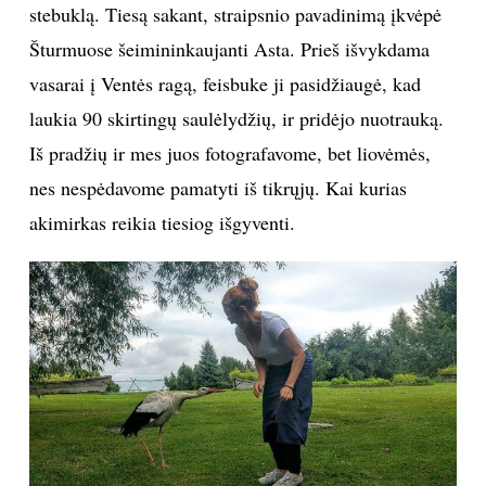
stebuklą. Tiesą sakant, straipsnio pavadinimą įkvėpė
Šturmuose šeimininkaujanti Asta. Prieš išvykdama
vasarai į Ventės ragą, feisbuke ji pasidžiaugė, kad
laukia 90 skirtingų saulėlydžių, ir pridėjo nuotrauką.
Iš pradžių ir mes juos fotografavome, bet liovėmės,
nes nespėdavome pamatyti iš tikrųjų. Kai kurias
akimirkas reikia tiesiog išgyventi.