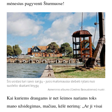
mėnesius pagyventi Šturmuose!
Sekite mus:
PRENUMERUOK
NAUJIENLAIŠKĮ
Šis uostas turi savo sargų – juos maloniausia stebėti rytais nuo
Prenumeruodami portalą,
suolelio skaitant knygą
Jūs sutinkate su
Asmeninio albumo (Giedrės Barauskienės) nuotr.
taisyklėmis
Kai kuriems draugams ir net šeimos nariams toks
mano užsidegimas, mačiau, kėlė nerimą: „Ar ji visai