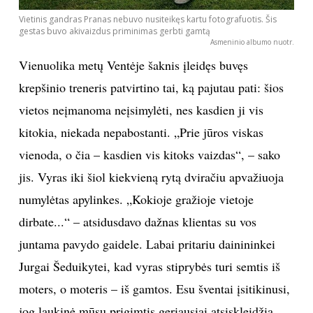
Vietinis gandras Pranas nebuvo nusiteikęs kartu fotografuotis. Šis
gestas buvo akivaizdus priminimas gerbti gamtą
Asmeninio albumo nuotr.
Vienuolika metų Ventėje šaknis įleidęs buvęs
krepšinio treneris patvirtino tai, ką pajutau pati: šios
vietos neįmanoma neįsimylėti, nes kasdien ji vis
kitokia, niekada nepabostanti. „Prie jūros viskas
vienoda, o čia – kasdien vis kitoks vaizdas“, – sako
jis. Vyras iki šiol kiekvieną rytą dviračiu apvažiuoja
numylėtas apylinkes. „Kokioje gražioje vietoje
dirbate...“ – atsidusdavo dažnas klientas su vos
juntama pavydo gaidele. Labai pritariu dainininkei
Jurgai Šeduikytei, kad vyras stiprybės turi semtis iš
moters, o moteris – iš gamtos. Esu šventai įsitikinusi,
jog laukinė mūsų prigimtis geriausiai atsiskleidžia