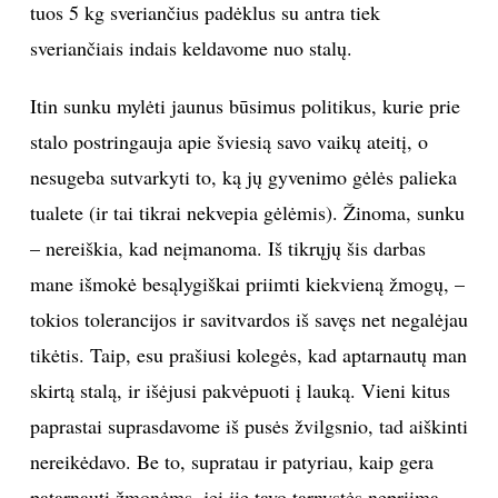
tuos 5 kg sveriančius padėklus su antra tiek
sveriančiais indais keldavome nuo stalų.
Itin sunku mylėti jaunus būsimus politikus, kurie prie
stalo postringauja apie šviesią savo vaikų ateitį, o
nesugeba sutvarkyti to, ką jų gyvenimo gėlės palieka
tualete (ir tai tikrai nekvepia gėlėmis). Žinoma, sunku
– nereiškia, kad neįmanoma. Iš tikrųjų šis darbas
mane išmokė besąlygiškai priimti kiekvieną žmogų, –
tokios tolerancijos ir savitvardos iš savęs net negalėjau
tikėtis. Taip, esu prašiusi kolegės, kad aptarnautų man
skirtą stalą, ir išėjusi pakvėpuoti į lauką. Vieni kitus
paprastai suprasdavome iš pusės žvilgsnio, tad aiškinti
nereikėdavo. Be to, supratau ir patyriau, kaip gera
patarnauti žmonėms, jei jie tavo tarnystės nepriima