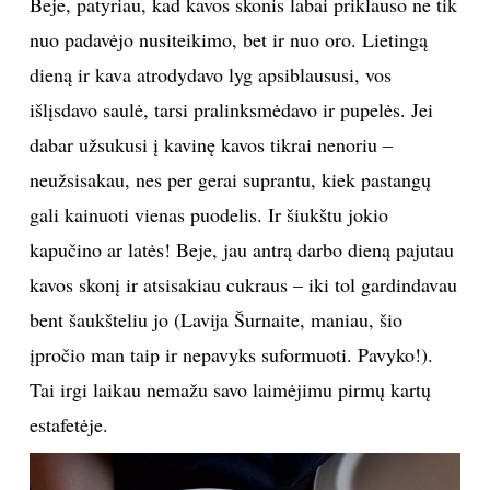
Beje, patyriau, kad kavos skonis labai priklauso ne tik
nuo padavėjo nusiteikimo, bet ir nuo oro. Lietingą
dieną ir kava atrodydavo lyg apsiblaususi, vos
išlįsdavo saulė, tarsi pralinksmėdavo ir pupelės. Jei
dabar užsukusi į kavinę kavos tikrai nenoriu –
neužsisakau, nes per gerai suprantu, kiek pastangų
gali kainuoti vienas puodelis. Ir šiukštu jokio
kapučino ar latės! Beje, jau antrą darbo dieną pajutau
kavos skonį ir atsisakiau cukraus – iki tol gardindavau
bent šaukšteliu jo (Lavija Šurnaite, maniau, šio
įpročio man taip ir nepavyks suformuoti. Pavyko!).
Tai irgi laikau nemažu savo laimėjimu pirmų kartų
estafetėje.