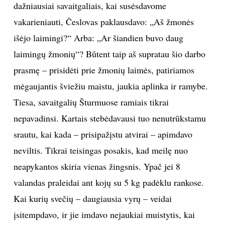
dažniausiai savaitgaliais, kai susėsdavome
vakarieniauti, Česlovas paklausdavo: „Aš žmonės
išėjo laimingi?“ Arba: „Ar šiandien buvo daug
laimingų žmonių“? Būtent taip aš supratau šio darbo
prasmę – prisidėti prie žmonių laimės, patiriamos
mėgaujantis šviežiu maistu, jaukia aplinka ir ramybe.
Tiesa, savaitgalių Šturmuose ramiais tikrai
nepavadinsi. Kartais stebėdavausi tuo nenutrūkstamu
srautu, kai kada – prisipažįstu atvirai – apimdavo
neviltis. Tikrai teisingas posakis, kad meilę nuo
neapykantos skiria vienas žingsnis. Ypač jei 8
valandas praleidai ant kojų su 5 kg padėklu rankose.
Kai kurių svečių – daugiausia vyrų – veidai
įsitempdavo, ir jie imdavo nejaukiai muistytis, kai