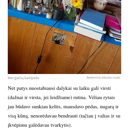
Mergaičių kampelis
Asmeninio albumo nuotr.
Net patys nuostabiausi dalykai su laiku gali virsti
(dažnai ir virsta, jei leidžiame) rutina. Vėliau rytais
jau būdavo sunkiau keltis, mausdavo pėdas, nugarą ir
visą kūną, nenorėdavau bendrauti (tačiau į valias ir su
įkvėpimu galėdavau tvarkytis).