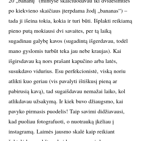
20 „bananų“ (mintyse skaičiuodavau iki dvidešimties
po kiekvieno skaičiaus įterpdama žodį „bananas“) –
tada ji išeina tokia, kokia ir turi būti. Išplakti reikiamą
pieno putą mokiausi dvi savaites, per tą laiką
sugadinau galybę kavos (sugadintą išgerdavau, todėl
mano gyslomis turbūt teka jau nebe kraujas). Kai
išgirsdavau ką nors prašant kapučino arba latės,
susukdavo vidurius. Esu perfekcionistė, viską noriu
atlikti kuo geriau (vis pavalyti ištiškusį pieną ar
pabirusią kavą), tad sugaišdavau nemažai laiko, kol
atlikdavau užsakymą. Ir kiek buvo džiaugsmo, kai
pavyko pirmasis puodelis! Taip savimi didžiavausi,
kad puoliau fotografuoti, o nuotrauką įkėliau į
instagramą. Laimės jausmo skalė kaip reikiant