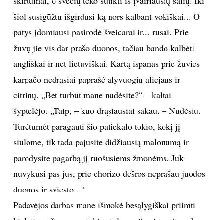
skirtumai, o svečių teko sutikti iš įvairiausių šalių. Iki
šiol susigūžtu išgirdusi ką nors kalbant vokiškai... O
patys įdomiausi pasirodė šveicarai ir... rusai. Prie
žuvų jie vis dar prašo duonos, tačiau bando kalbėti
angliškai ir net lietuviškai. Kartą ispanas prie žuvies
karpačo nedrąsiai paprašė alyvuogių aliejaus ir
citrinų. „Bet turbūt mane nudėsite?“ – kaltai
šyptelėjo. „Taip, – kuo drąsiausiai sakau. – Nudėsiu.
Turėtumėt paragauti šio patiekalo tokio, kokį jį
siūlome, tik tada pajusite didžiausią malonumą ir
parodysite pagarbą jį ruošusiems žmonėms. Juk
nuvykusi pas jus, prie chorizo dešros neprašau juodos
duonos ir sviesto...“
Padavėjos darbas mane išmokė besąlygiškai priimti