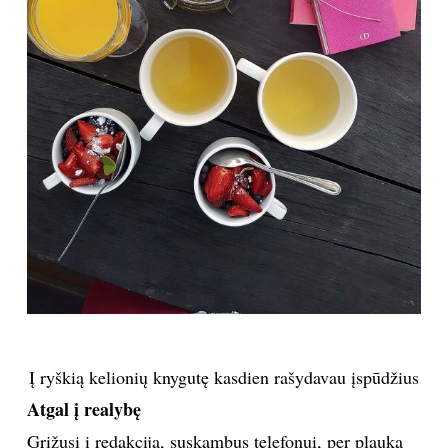
Į ryškią kelionių knygutę kasdien rašydavau įspūdžius
Atgal į realybę
Grįžusi į redakciją, suskambus telefonui, per plauką