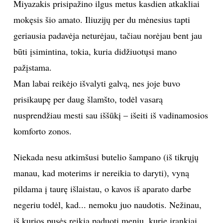
Miyazakis prisipažino ilgus metus kasdien atkakliai
mokęsis šio amato. Iliuzijų per du mėnesius tapti
geriausia padavėja neturėjau, tačiau norėjau bent jau
būti įsimintina, tokia, kuria didžiuotųsi mano
pažįstama.
Man labai reikėjo išvalyti galvą, nes joje buvo
prisikaupę per daug šlamšto, todėl vasarą
nusprendžiau mesti sau iššūkį – išeiti iš vadinamosios
komforto zonos.
Niekada nesu atkimšusi butelio šampano (iš tikrųjų
manau, kad moterims ir nereikia to daryti), vyną
pildama į taurę išlaistau, o kavos iš aparato darbe
negeriu todėl, kad... nemoku juo naudotis. Nežinau,
iš kurios pusės reikia paduoti meniu, kurie įrankiai