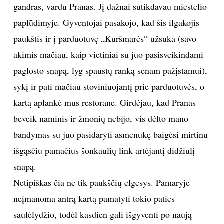
gandras, vardu Pranas. Jį dažnai sutikdavau miestelio
paplūdimyje. Gyventojai pasakojo, kad šis ilgakojis
paukštis ir į parduotuvę „Kuršmarės“ užsuka (savo
akimis mačiau, kaip vietiniai su juo pasisveikindami
paglosto snapą, lyg spaustų ranką senam pažįstamui),
sykį ir pati mačiau stoviniuojantį prie parduotuvės, o
kartą aplankė mus restorane. Girdėjau, kad Pranas
beveik naminis ir žmonių nebijo, vis dėlto mano
bandymas su juo pasidaryti asmenukę baigėsi mirtinu
išgąsčiu pamačius šonkaulių link artėjantį didžiulį
snapą.
Netipiškas čia ne tik paukščių elgesys. Pamaryje
neįmanoma antrą kartą pamatyti tokio paties
saulėlydžio, todėl kasdien gali išgyventi po naują