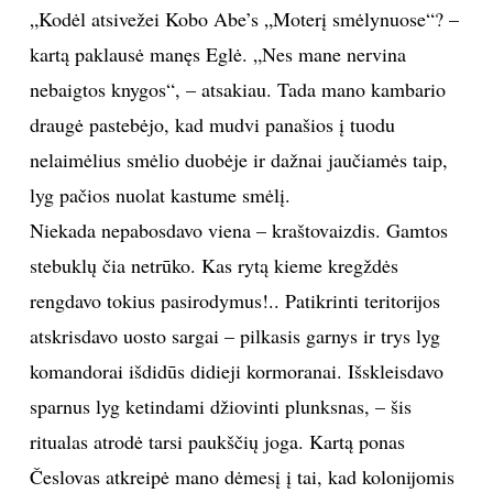
„Kodėl atsivežei Kobo Abe’s „Moterį smėlynuose“? –
kartą paklausė manęs Eglė. „Nes mane nervina
nebaigtos knygos“, – atsakiau. Tada mano kambario
draugė pastebėjo, kad mudvi panašios į tuodu
nelaimėlius smėlio duobėje ir dažnai jaučiamės taip,
lyg pačios nuolat kastume smėlį.
Niekada nepabosdavo viena – kraštovaizdis. Gamtos
stebuklų čia netrūko. Kas rytą kieme kregždės
rengdavo tokius pasirodymus!.. Patikrinti teritorijos
atskrisdavo uosto sargai – pilkasis garnys ir trys lyg
komandorai išdidūs didieji kormoranai. Išskleisdavo
sparnus lyg ketindami džiovinti plunksnas, – šis
ritualas atrodė tarsi paukščių joga. Kartą ponas
Česlovas atkreipė mano dėmesį į tai, kad kolonijomis