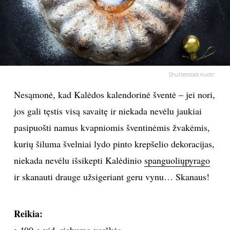
PSICHOLOGIJA
HOROSKOPAI
ASTROLOGIJA
Shutterstock nuotr.
Nesąmonė, kad Kalėdos kalendorinė šventė – jei nori,
POLITIKA
jos gali tęstis visą savaitę ir niekada nevėlu jaukiai
pasipuošti namus kvapniomis šventinėmis žvakėmis,
KULTŪRA
kurių šiluma švelniai lydo pinto krepšelio dekoracijas,
niekada nevėlu išsikepti Kalėdinio
spanguolių
pyrago
LAISVALAIKIS
ir skanauti drauge užsigeriant geru vynu… Skanaus!
KINAS
Reikia:
MUZIKA
• 400 g vid. riebumo
varškės