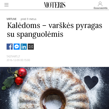
Prisijungti
VIRTUVĖ
prieš 9 metus
Kalėdoms – varškės pyragas
su spanguolėmis
VEIDAI
MONARCHIJA
TASTYART.LT
2016-12-09 00:15:00
MADA
GROŽIS
SVEIKATA
APIE MANE