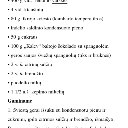
• 4 vid. kiaušinių
TEATRAS
• 80 g tikrojo sviesto (kambario temperatūros)
SPORTAS
• indelio saldinto
kondensuoto pieno
• 50 g cukraus
FOTOGRAFIJA
• 100 g „Kalev“ baltojo šokolado su spanguolėm
• geros saujos šviežių spanguolių (tiks ir bruknės)
MENAS
• 2 v. š. citrinų sulčių
• 2 v. š. brendžio
ORAI
• puodelio miltų
ĮDOMYBĖS
• 1 1/2 a.š. kepimo miltelių
Gaminame
ISTORIJA
1. Sviestą gerai išsukti su kondensuotu pienu ir
cukrumi, įpilti citrinos sulčių ir brendžio, išmaišyti.
KNYGOS
Po vieną įmušti ir išmaišyti kiaušinius. Šokoladą