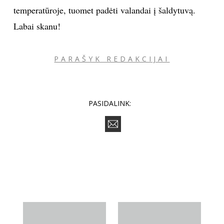
temperatūroje, tuomet padėti valandai į šaldytuvą.
Labai skanu!
Sekite mus:
PARAŠYK REDAKCIJAI
PRENUMERUOK
PASIDALINK:
NAUJIENLAIŠKĮ
Prenumeruodami portalą,
Jūs sutinkate su
taisyklėmis