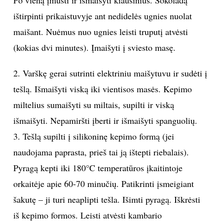
ištirpinti prikaistuvyje ant nedidelės ugnies nuolat
INTERJERAS
maišant. Nuėmus nuo ugnies leisti truputį atvėsti
NAMAI
(kokias dvi minutes). Įmaišyti į sviesto masę.
2. Varškę gerai sutrinti elektriniu maišytuvu ir sudėti į
VIRTUVĖ
tešlą. Išmaišyti viską iki vientisos masės. Kepimo
RECEPTAI
miltelius sumaišyti su miltais, supilti ir viską
išmaišyti. Nepamiršti įberti ir išmaišyti spanguolių.
VAIKAI
3. Tešlą supilti į silikoninę kepimo formą (jei
naudojama paprasta, prieš tai ją ištepti riebalais).
NELAIMĖS
Pyragą kepti iki 180°C temperatūros įkaitintoje
orkaitėje apie 60-70 minučių. Patikrinti įsmeigiant
KONTAKTAI
šakutę – ji turi neaplipti tešla. Išimti pyragą. Iškrėsti
PRIVATUMO POLITIKA
iš kepimo formos. Leisti atvėsti kambario