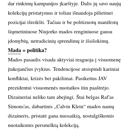
dar rinkimų kampanijos įkarštyje. Dalis jų savo naujų
TEATRAS
kolekcijų pristatymus ir toliau išnaudoja pilietinei
pozicijai išreikšti. Tačiau ir be politizuotų manifestų
SPORTAS
šiųmetiniuose Niujorko mados renginiuose gausu
įdomybių, netradicinių sprendimų ir išsišokimų.
FOTOGRAFIJA
Mada
= politika?
Mados pasaulis visada aktyviai reaguoja į visuomenę
MENAS
įtakojančius įvykius. Tendencijose atsispindi kariniai
ORAI
konfliktai, krizės bei pakilimai. Pasikeitus JAV
prezidentui visuomenės nuotaikos itin paaštrėjo.
ĮDOMYBĖS
Dizaineriai neliko tam abejingi. Štai belgas Raf'as
Simons'as, dabartinis „Calvin Klein“ mados namų
ISTORIJA
dizaineris, pristatė gana nuosaikią, nostalgiškomis
nuotaikomis persmelktą kolekciją.
KNYGOS