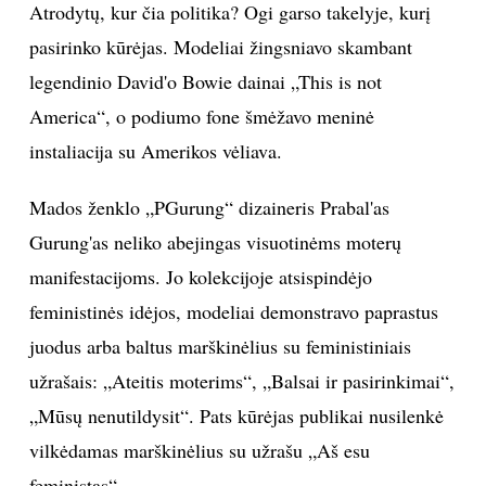
Atrodytų, kur čia politika? Ogi garso takelyje, kurį
INTERJERAS
pasirinko kūrėjas. Modeliai žingsniavo skambant
legendinio David'o Bowie dainai „This is not
NAMAI
America“, o podiumo fone šmėžavo meninė
instaliacija su Amerikos vėliava.
VIRTUVĖ
Mados ženklo „PGurung“ dizaineris Prabal'as
RECEPTAI
Gurung'as neliko abejingas visuotinėms moterų
manifestacijoms. Jo kolekcijoje atsispindėjo
VAIKAI
feministinės idėjos, modeliai demonstravo paprastus
NELAIMĖS
juodus arba baltus marškinėlius su feministiniais
užrašais: „Ateitis moterims“, „Balsai ir pasirinkimai“,
KONTAKTAI
„Mūsų nenutildysit“. Pats kūrėjas publikai nusilenkė
vilkėdamas marškinėlius su užrašu „Aš esu
PRIVATUMO POLITIKA
feministas“.