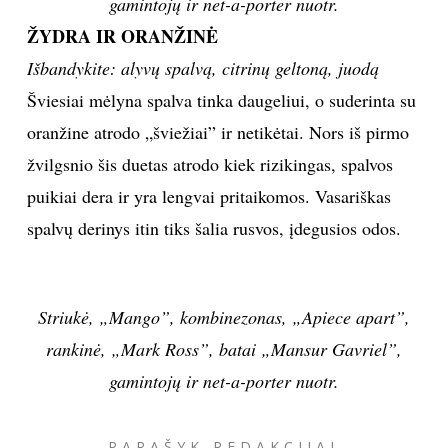
Suknelė, „Balenciaga”, skrybėlė „Maison Michael”,