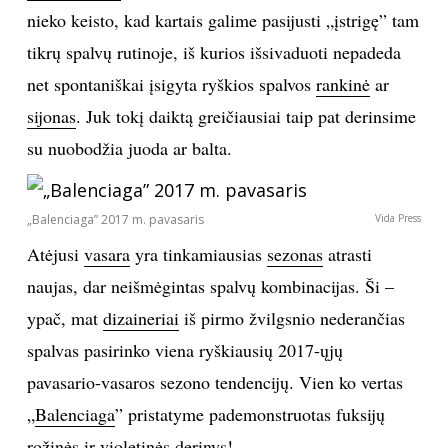
nieko keisto, kad kartais galime pasijusti „įstrigę” tam
TEATRAS
tikrų spalvų rutinoje, iš kurios išsivaduoti nepadeda
net spontaniškai įsigyta ryškios spalvos
rankinė
ar
SPORTAS
sijonas
. Juk tokį daiktą greičiausiai taip pat derinsime
su nuobodžia juoda ar balta.
FOTOGRAFIJA
MENAS
„Balenciaga” 2017 m. pavasaris
Vida Press
Atėjusi
vasara
yra tinkamiausias
sezonas
atrasti
ORAI
naujas, dar neišmėgintas spalvų kombinacijas. Ši –
ĮDOMYBĖS
ypač, mat
dizaineriai
iš pirmo žvilgsnio nederančias
spalvas pasirinko viena ryškiausių 2017-ųjų
ISTORIJA
pavasario-vasaros sezono tendencijų. Vien ko vertas
„
Balenciaga
” pristatyme pademonstruotas fuksijų
KNYGOS
rožinės ir violetinės derinys!