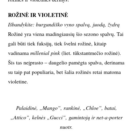
INTERJERAS
ROŽINĖ IR VIOLETINĖ
Išbandykite: burgundiško vyno spalvą, juodą, žydrą
NAMAI
Rožinė yra viena madingiausių šio sezono spalvų. Tai
gali būti tiek fuksijų, tiek švelni rožinė, kitaip
VIRTUVĖ
vadinama
millenial pink
(liet. tūkstantmečio rožinė).
RECEPTAI
Šis tas neįprasto – daugelio pamėgta spalva, derinama
su taip pat populiaria, bet šalia rožinės retai matoma
VAIKAI
violetine.
NELAIMĖS
KONTAKTAI
PRIVATUMO POLITIKA