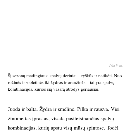
PSICHOLOGIJA
HOROSKOPAI
ASTROLOGIJA
POLITIKA
Vida Press
Šį sezoną madingiausi spalvų deriniai – ryškūs ir netikėti. Nuo
KULTŪRA
rožinės ir violetinės iki žydros ir oranžinės – tai yra spalvų
kombinacijos, kurios šią vasarą atrodys geriausiai.
LAISVALAIKIS
Juoda ir balta. Žydra ir smėlinė. Pilka ir rausva. Visi
KINAS
žinome tas įprastas, visada pasiteisinančias
spalvų
MUZIKA
kombinacijas
, kurių apstu visų mūsų spintose. Todėl