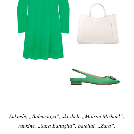
„Attico”, kelnės „Gucci”, gamintojų ir net-a-porter
nuotr.
ŽALIA IR MĖLYNA
Išbandykite: violetinę, geltoną, baltą
Žali atspalviai – neabejotini šių metų favoritai
(
greenery
, arba sodo žalią, metų spalva įvardijo ir
spalvų institutas „Pantone”), tad tiesiog būtina šią
gamtos spalvą įvesti į vasaros garderobą. Šalia jos
derės sodri mėlyna bei violetinės, geltonos, baltos
akcentai.