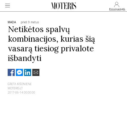
Prisijungti
MADA
prieš 9 metus
Netikėtos spalvų
kombinacijos, kurias šią
VEIDAI
vasarą tiesiog privalote
išbandyti
MONARCHIJA
MADA
GRĖTA KIŠONIENĖ
MOTERIS.LT
GROŽIS
2017-06-14 00:00:00
SVEIKATA
APIE MANE