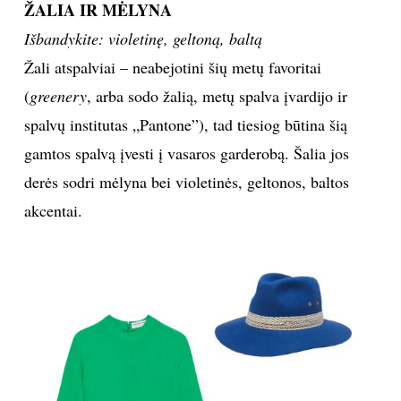
Sekite mus:
PRENUMERUOK
NAUJIENLAIŠKĮ
Prenumeruodami portalą,
Jūs sutinkate su
taisyklėmis
Palaidinė, „Mango”, rankinė, „Chloe”, batai,