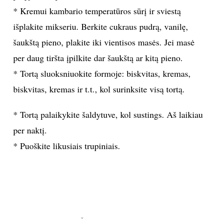
* Kremui kambario temperatūros sūrį ir sviestą
išplakite mikseriu. Berkite cukraus pudrą, vanilę,
šaukštą pieno, plakite iki vientisos masės. Jei masė
per daug tiršta įpilkite dar šaukštą ar kitą pieno.
* Tortą sluoksniuokite formoje: biskvitas, kremas,
biskvitas, kremas ir t.t., kol surinksite visą tortą.
* Tortą palaikykite šaldytuve, kol sustings. Aš laikiau
per naktį.
* Puoškite likusiais trupiniais.