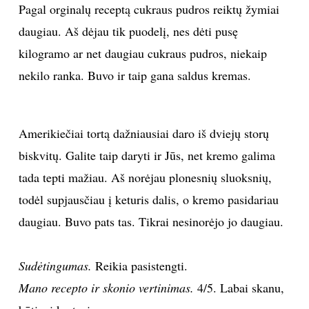
Pagal orginalų receptą cukraus pudros reiktų žymiai
daugiau. Aš dėjau tik puodelį, nes dėti pusę
Sekite mus:
kilogramo ar net daugiau cukraus pudros, niekaip
nekilo ranka. Buvo ir taip gana saldus kremas.
PRENUMERUOK
Amerikiečiai tortą dažniausiai daro iš dviejų storų
biskvitų. Galite taip daryti ir Jūs, net kremo galima
NAUJIENLAIŠKĮ
tada tepti mažiau. Aš norėjau plonesnių sluoksnių,
todėl supjausčiau į keturis dalis, o kremo pasidariau
daugiau. Buvo pats tas. Tikrai nesinorėjo jo daugiau.
Prenumeruodami portalą,
Jūs sutinkate su
taisyklėmis
Sudėtingumas.
Reikia pasistengti.
Mano recepto ir skonio vertinimas.
4/5. Labai skanu,