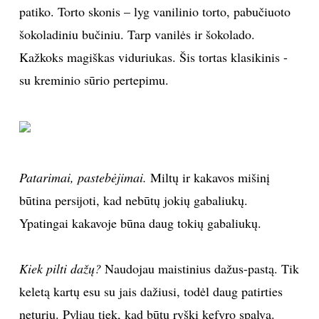
patiko. Torto skonis – lyg vanilinio torto, pabučiuoto
TEATRAS
šokoladiniu bučiniu. Tarp vanilės ir šokolado.
Kažkoks magiškas viduriukas. Šis tortas klasikinis -
SPORTAS
su kreminio sūrio pertepimu.
FOTOGRAFIJA
MENAS
Patarimai, pastebėjimai.
Miltų ir kakavos mišinį
ORAI
būtina persijoti, kad nebūtų jokių gabaliukų.
Ypatingai kakavoje būna daug tokių gabaliukų.
ĮDOMYBĖS
ISTORIJA
Kiek pilti dažų?
Naudojau maistinius dažus-pastą. Tik
keletą kartų esu su jais dažiusi, todėl daug patirties
KNYGOS
neturiu. Pyliau tiek, kad būtų ryški kefyro spalva.