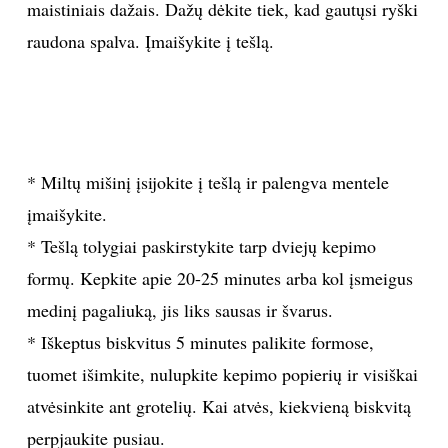
maistiniais dažais. Dažų dėkite tiek, kad gautųsi ryški
raudona spalva. Įmaišykite į tešlą.
* Miltų mišinį įsijokite į tešlą ir palengva mentele
įmaišykite.
* Tešlą tolygiai paskirstykite tarp dviejų kepimo
formų. Kepkite apie 20-25 minutes arba kol įsmeigus
medinį pagaliuką, jis liks sausas ir švarus.
* Iškeptus biskvitus 5 minutes palikite formose,
tuomet išimkite, nulupkite kepimo popierių ir visiškai
atvėsinkite ant grotelių. Kai atvės, kiekvieną biskvitą
perpjaukite pusiau.