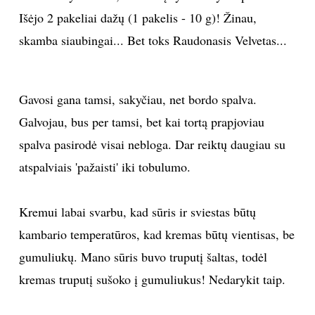
Išėjo 2 pakeliai dažų (1 pakelis - 10 g)! Žinau,
INTERJERAS
skamba siaubingai... Bet toks Raudonasis Velvetas...
NAMAI
Gavosi gana tamsi, sakyčiau, net bordo spalva.
VIRTUVĖ
Galvojau, bus per tamsi, bet kai tortą prapjoviau
RECEPTAI
spalva pasirodė visai nebloga. Dar reiktų daugiau su
atspalviais 'pažaisti' iki tobulumo.
VAIKAI
Kremui labai svarbu, kad sūris ir sviestas būtų
NELAIMĖS
kambario temperatūros, kad kremas būtų vientisas, be
gumuliukų. Mano sūris buvo truputį šaltas, todėl
KONTAKTAI
kremas truputį sušoko į gumuliukus! Nedarykit taip.
PRIVATUMO POLITIKA