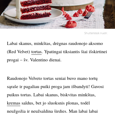
PSICHOLOGIJA
HOROSKOPAI
Shutterstock nuotr.
ASTROLOGIJA
Labai skanus, minkštas, drėgnas raudonojo aksomo
(Red Velvet)
tortas
. Ypatingai tiksiantis šiai išskirtinei
POLITIKA
progai – šv. Valentino dienai.
KULTŪRA
Raudonojo Velveto tortas seniai buvo mano tortų
LAISVALAIKIS
sąraše ir pagaliau puiki proga jam išbandyti! Gavosi
puikus tortas. Labai skanus, biskvitas minkštas,
KINAS
kremas
saldus, bet jo sluoksnis plonas, todėl
MUZIKA
neužgožia ir neužsaldina širdies. Man labai labai