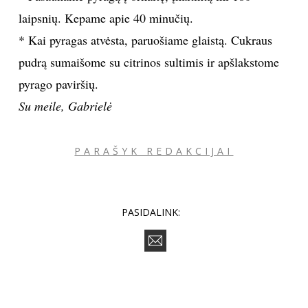
supilame į kepimo formą, išklotą sviestiniu
popieriumi. Atidedame.
* Traškiam paviršiui skirtus ingredientus sudedame į
mažesnį dubenį ir pirštais triname, kol gauname daug
drėgnų trupinių. Jai apibarstome paruoštą pyrago
tešlą.
* Pašauname pyragą į orkaitę, įkaitintą iki 180
laipsnių. Kepame apie 40 minučių.
* Kai pyragas atvėsta, paruošiame glaistą. Cukraus
pudrą sumaišome su citrinos sultimis ir apšlakstome
pyrago paviršių.
Su meile, Gabrielė