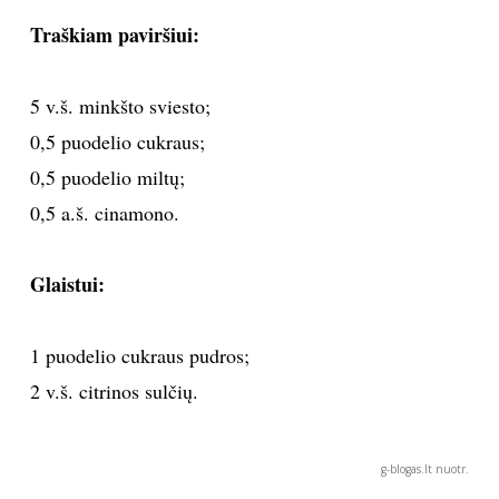
Traškiam paviršiui:
INTERJERAS
NAMAI
5 v.š. minkšto sviesto;
0,5 puodelio cukraus;
VIRTUVĖ
0,5 puodelio miltų;
0,5 a.š. cinamono.
RECEPTAI
Glaistui:
VAIKAI
NELAIMĖS
1 puodelio cukraus pudros;
2 v.š. citrinos sulčių.
KONTAKTAI
PRIVATUMO POLITIKA