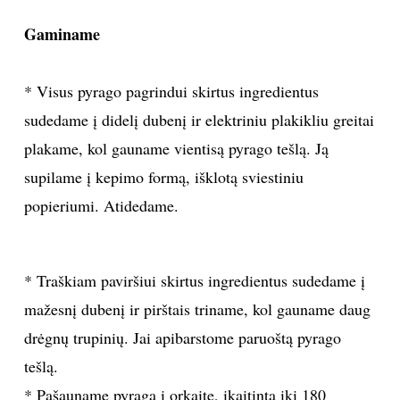
Sekite mus:
PRENUMERUOK
NAUJIENLAIŠKĮ
g-blogas.lt nuotr.
Gaminame
Prenumeruodami portalą,
Jūs sutinkate su
* Visus pyrago pagrindui skirtus ingredientus
taisyklėmis
sudedame į didelį dubenį ir elektriniu plakikliu greitai
plakame, kol gauname vientisą pyrago tešlą. Ją