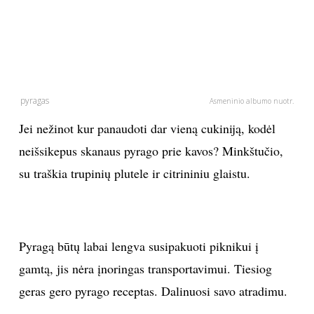
PSICHOLOGIJA
HOROSKOPAI
pyragas
ASTROLOGIJA
Asmeninio albumo nuotr.
Jei nežinot kur panaudoti dar vieną cukiniją, kodėl
POLITIKA
neišsikepus skanaus pyrago prie kavos? Minkštučio,
su traškia trupinių plutele ir citrininiu glaistu.
KULTŪRA
LAISVALAIKIS
Pyragą būtų labai lengva susipakuoti piknikui į
KINAS
gamtą, jis nėra įnoringas transportavimui. Tiesiog
geras gero pyrago receptas. Dalinuosi savo atradimu.
MUZIKA