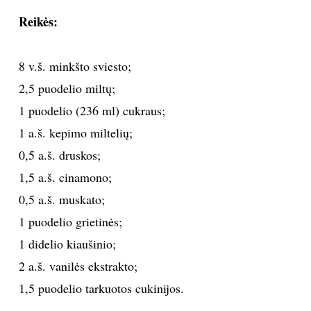
Reikės:
TEATRAS
SPORTAS
8 v.š. minkšto sviesto;
2,5 puodelio miltų;
FOTOGRAFIJA
1 puodelio (236 ml) cukraus;
1 a.š. kepimo miltelių;
MENAS
0,5 a.š. druskos;
1,5 a.š. cinamono;
ORAI
0,5 a.š. muskato;
ĮDOMYBĖS
1 puodelio grietinės;
1 didelio kiaušinio;
ISTORIJA
2 a.š. vanilės ekstrakto;
1,5 puodelio tarkuotos cukinijos.
KNYGOS