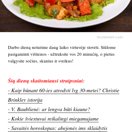
PSICHOLOGIJA
HOROSKOPAI
Shutterstock nuotr.
ASTROLOGIJA
Darbo dieną neturime daug laiko virtuvėje stovėti. Siūlome
pasigaminti vištienos - užtruksite vos 20 minučių, o pietus
POLITIKA
valgysite sočius, skanius ir sveikus!
KULTŪRA
Šių dienų skaitomiausi straipsniai:
- Kaip būnant 60-ies atrodyti lyg 30-metei? Christie
LAISVALAIKIS
Brinkley istorija
- V. Baublienė: ar lengva būti kiaune?
KINAS
- Kokie šviestuvai reikalingi miegamajame
MUZIKA
- Savaitės horoskopas: abejonės ims sklaidytis