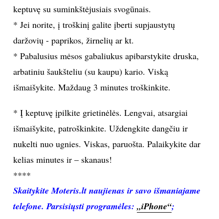
keptuvę su suminkštėjusiais svogūnais.
INTERJERAS
* Jei norite, į troškinį galite įberti supjaustytų
daržovių - paprikos, žirnelių ar kt.
NAMAI
* Pabalusius mėsos gabaliukus apibarstykite druska,
arbatiniu šaukšteliu (su kaupu) kario. Viską
VIRTUVĖ
išmaišykite. Maždaug 3 minutes troškinkite.
RECEPTAI
* Į keptuvę įpilkite grietinėlės. Lengvai, atsargiai
VAIKAI
išmaišykite, patroškinkite. Uždengkite dangčiu ir
nukelti nuo ugnies. Viskas, paruošta. Palaikykite dar
NELAIMĖS
kelias minutes ir – skanaus!
****
KONTAKTAI
Skaitykite Moteris.lt naujienas ir savo išmaniajame
telefone. Parsisiųsti programėl
es:
„iPhone“
;
PRIVATUMO POLITIKA