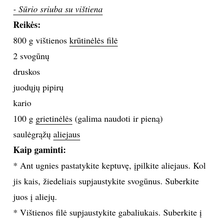
- Sūrio sriuba su vištiena
TEATRAS
Reikės:
800 g vištienos
krūtinėlės filė
SPORTAS
2 svogūnų
druskos
FOTOGRAFIJA
juodųjų pipirų
MENAS
kario
100 g
grietinėlės
(galima naudoti ir pieną)
ORAI
saulėgrąžų
aliejaus
Kaip gaminti:
ĮDOMYBĖS
* Ant ugnies pastatykite keptuvę, įpilkite aliejaus. Kol
jis kais, žiedeliais supjaustykite svogūnus. Suberkite
ISTORIJA
juos į aliejų.
KNYGOS
* Vištienos filė supjaustykite gabaliukais. Suberkite į