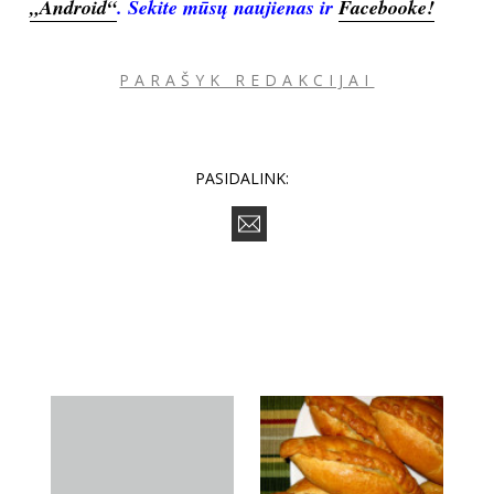
„Android“
.
Sekite mūsų naujienas ir
Facebooke!
Sekite mus:
PARAŠYK REDAKCIJAI
PRENUMERUOK
PASIDALINK:
NAUJIENLAIŠKĮ
Prenumeruodami portalą,
Jūs sutinkate su
taisyklėmis