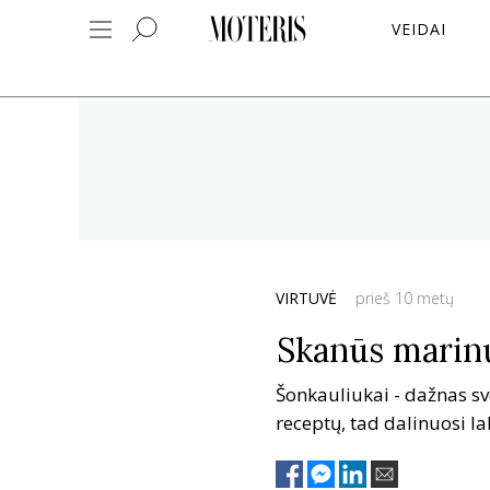
VEIDAI
VIRTUVĖ
prieš 10 metų
Skanūs marinu
Šonkauliukai - dažnas sv
receptų, tad dalinuosi la