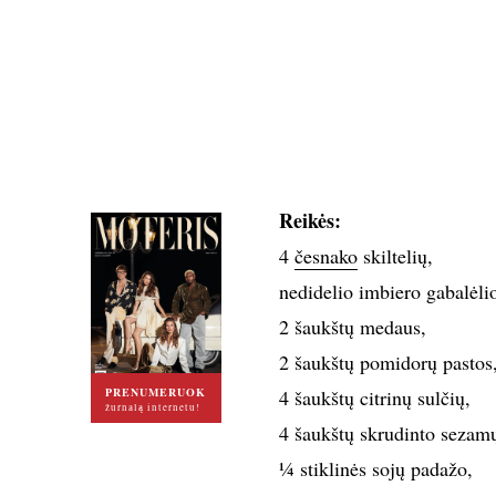
Reikės:
4
česnako
skiltelių,
nedidelio imbiero gabalėli
2 šaukštų medaus,
2 šaukštų pomidorų pastos
PRENUMERUOK
4 šaukštų citrinų sulčių,
žurnalą internetu!
4 šaukštų skrudinto sezamų
¼ stiklinės sojų padažo,