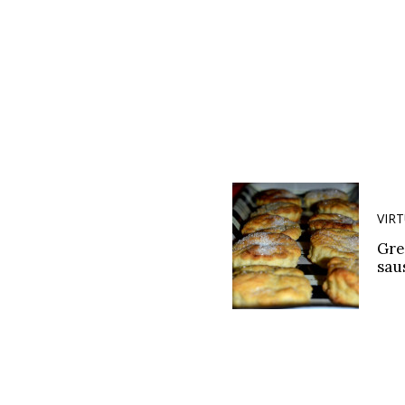
VIR
Grei
sau