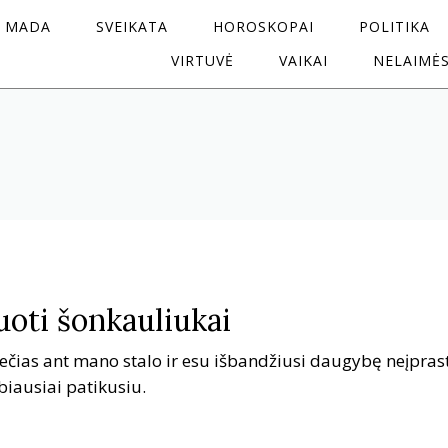
MADA
SVEIKATA
HOROSKOPAI
POLITIKA
VIRTUVĖ
VAIKAI
NELAIMĖ
oti šonkauliukai
ečias ant mano stalo ir esu išbandžiusi daugybę neįpras
biausiai patikusiu.