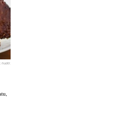
k nuotr.
atu,