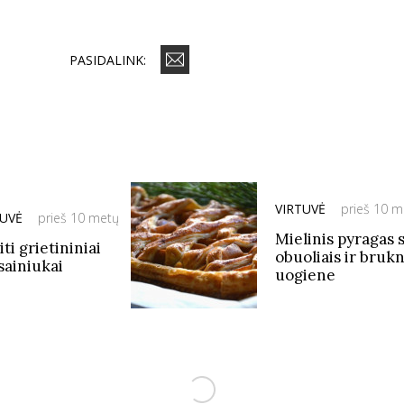
PASIDALINK:
VIRTUVĖ
prieš 10 m
TUVĖ
prieš 10 metų
Mielinis pyragas 
ti grietininiai
obuoliais ir bruk
sainiukai
uogiene