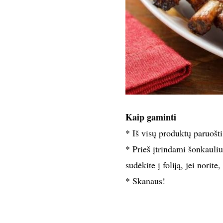
Kaip gaminti
* Iš visų produktų paruošt
* Prieš įtrindami šonkauliu
sudėkite į foliją, jei norite
* Skanaus!