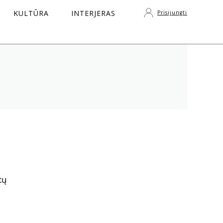
KULTŪRA
INTERJERAS
Prisijungti
S
tų