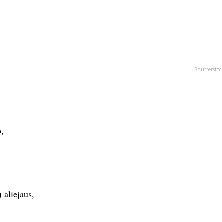
Shutterstoc
o,
,
 aliejaus,