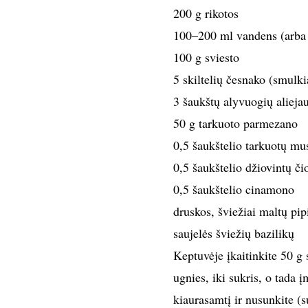
200 g rikotos
100–200 ml vandens (arba 
100 g sviesto
5 skiltelių česnako (smulki
3 šaukštų alyvuogių alieja
50 g tarkuoto parmezano
0,5 šaukštelio tarkuotų mu
0,5 šaukštelio džiovintų či
0,5 šaukštelio cinamono
druskos, šviežiai maltų pip
saujelės šviežių bazilikų
Keptuvėje įkaitinkite 50 g
ugnies, iki sukris, o tada 
kiaurasamtį ir nusunkite (s