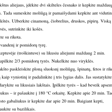
kštus aliejaus, įdėkite dvi skilteles česnako ir kepkite maždau
s. Tada sumeskite moliūgą ir pamaišydami kepkite ant vidutin
kštės. Užberkite cinamoną, čiobrelius, druskos, pipirų. Viską
vės, sutrinkite iki košės.
te su rikota.
 vandenį ir pomidorų tyrę.
keptuvėje (troškintuve) su likusiu aliejumi maždaug 2 min.
upilkite 2/3 pomidorų tyrės. Nukelkite nuo viryklės.
što paskleiskite ploną sluoksnį moliūgų, špinatų, fetos ir rik
kaip vyniotinį ir padalinkite į tris lygias dalis. Jas sustatykite
darykite su likusiais lakštais. Įpilkite tyrės – kad beveik apse
ukus – ir pašaukite į 180 °C orkaitę. Kepkite apie 20 min. Ta
sto gabaliukus ir kepkite dar apie 20 min. Baigiant kepti,
ukite su bazilikais.