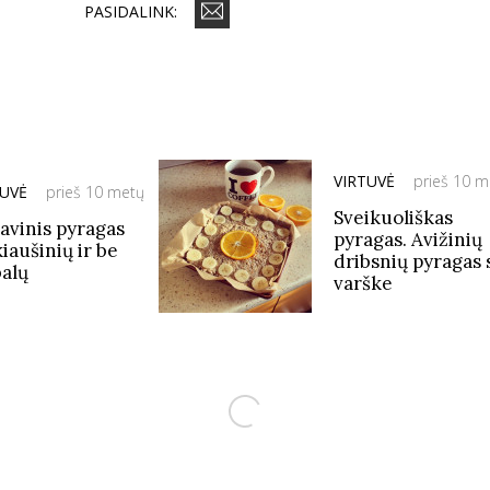
PASIDALINK:
VIRTUVĖ
prieš 10 m
TUVĖ
prieš 10 metų
Sveikuoliškas
avinis pyragas
pyragas. Avižinių
iaušinių ir be
dribsnių pyragas 
balų
varške