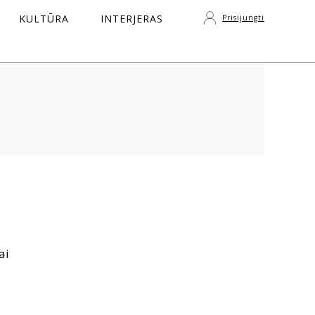
KULTŪRA
INTERJERAS
Prisijungti
S
ai