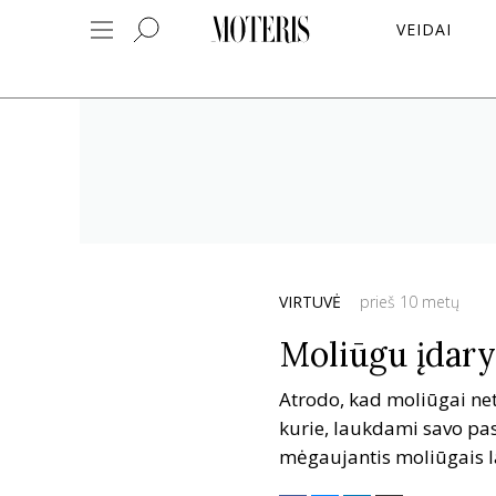
VEIDAI
VIRTUVĖ
prieš 10 metų
Moliūgu įdary
Atrodo, kad moliūgai net 
kurie, laukdami savo pas
mėgaujantis moliūgais l