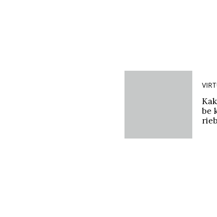
VIR
Kak
be k
rie