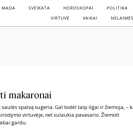
MADA
SVEIKATA
HOROSKOPAI
POLITIKA
VIRTUVĖ
VAIKAI
NELAIMĖ
ti makaronai
saulės spalvą sugeria. Gal todėl taip ilgai ir žiemoja, – k
irodymo virtuvėje, net sulaukia pavasario. Žiemoti
abai gardu.