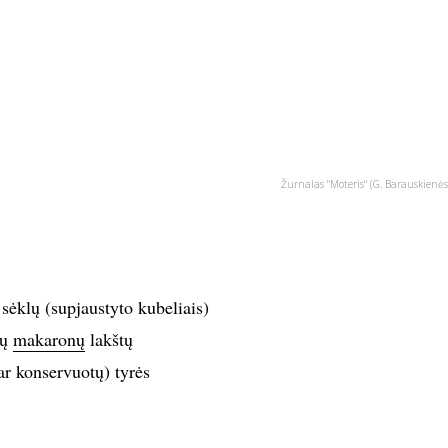
Žurnalas "Moteris" (G. Barauskienės
 sėklų (supjaustyto kubeliais)
ių
makaronų
lakštų
ar konservuotų) tyrės