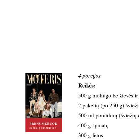
4 porcijos
Reikės:
500 g
moliūgo
be žievės ir
2 pakelių (po 250 g) šviež
500 ml
pomidorų
(šviežių 
PRENUMERUOK
400 g špinatų
žurnalą internetu!
300 g fetos