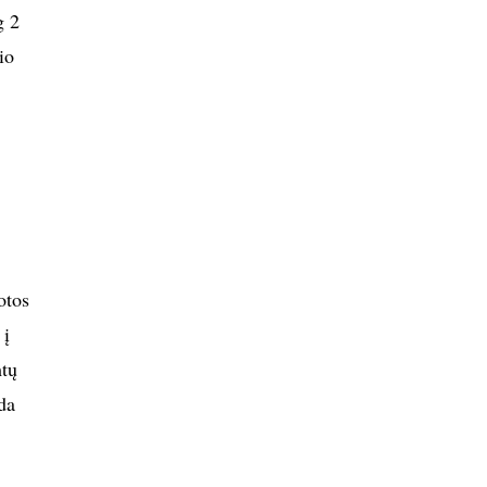
g 2
io
otos
 į
mtų
da