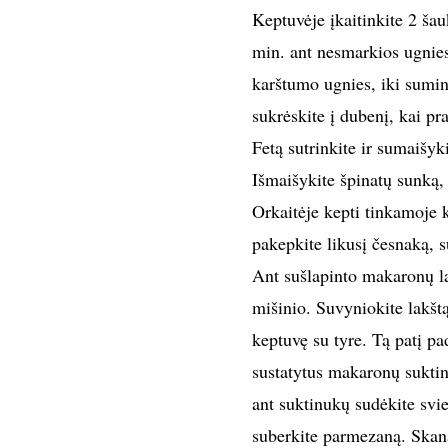
Keptuvėje įkaitinkite 2 šau
min. ant nesmarkios ugnie
karštumo ugnies, iki sumin
sukrėskite į dubenį, kai pra
Fetą sutrinkite ir sumaišyki
Išmaišykite špinatų sunką,
Orkaitėje kepti tinkamoje 
pakepkite likusį česnaką, s
Ant sušlapinto makaronų lak
mišinio. Suvyniokite lakštą 
keptuvę su tyre. Tą patį pa
sustatytus makaronų suktin
ant suktinukų sudėkite svie
suberkite parmezaną. Skana