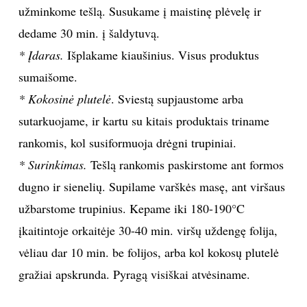
užminkome tešlą. Susukame į maistinę plėvelę ir
INTERJERAS
dedame 30 min. į šaldytuvą.
* Įdaras.
Išplakame kiaušinius. Visus produktus
NAMAI
sumaišome.
* Kokosinė plutelė
. Sviestą supjaustome arba
VIRTUVĖ
sutarkuojame, ir kartu su kitais produktais triname
RECEPTAI
rankomis, kol susiformuoja drėgni trupiniai.
* Surinkimas.
Tešlą rankomis paskirstome ant formos
VAIKAI
dugno ir sienelių. Supilame varškės masę, ant viršaus
užbarstome trupinius. Kepame iki 180-190°C
NELAIMĖS
įkaitintoje orkaitėje 30-40 min. viršų uždengę folija,
vėliau dar 10 min. be folijos, arba kol kokosų plutelė
KONTAKTAI
gražiai apskrunda. Pyragą visiškai atvėsiname.
PRIVATUMO POLITIKA