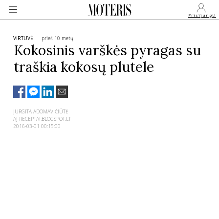
Prisijungti
VIRTUVĖ
prieš 10 metų
Kokosinis varškės pyragas su
traškia kokosų plutele
VEIDAI
MONARCHIJA
JURGITA ADOMAVIČIŪTĖ
AJ-RECEPTAI.BLOGSPOT.LT
MADA
2016-03-01 00:15:00
GROŽIS
SVEIKATA
APIE MANE