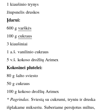
1 kiaušinio trynys
TEATRAS
žiupsnelis druskos
Įdarui:
SPORTAS
600 g
varškės
100 g
cukraus
FOTOGRAFIJA
3 kiaušiniai
MENAS
1 a.š. vanilinio cukraus
5 v.š. kokoso drožlių Arimex
ORAI
Kokosinei plutelei:
80 g šalto sviesto
ĮDOMYBĖS
50 g cukraus
100 g kokoso drožlių Arimex
ISTORIJA
* Pagrindas.
Sviestą su cukrumi, tryniu ir druska
KNYGOS
išplakame mikseriu. Suberiame persijotus miltus,