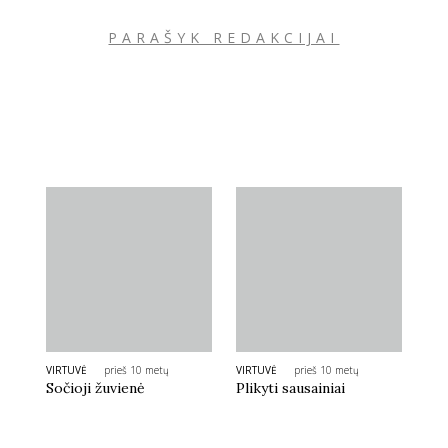
PARAŠYK REDAKCIJAI
Sekite mus:
PRENUMERUOK
NAUJIENLAIŠKĮ
Prenumeruodami portalą,
Jūs sutinkate su
taisyklėmis
VIRTUVĖ
prieš 10 metų
VIRTUVĖ
prieš 10 metų
Sočioji žuvienė
Plikyti sausainiai