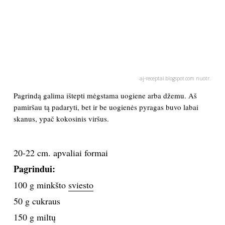
PSICHOLOGIJA
HOROSKOPAI
ASTROLOGIJA
aj-receptai.blogspot.com nuotr.
Pagrindą galima ištepti mėgstama uogiene arba džemu. Aš
POLITIKA
pamiršau tą padaryti, bet ir be uogienės pyragas buvo labai
skanus, ypač kokosinis viršus.
KULTŪRA
20-22 cm. apvaliai formai
LAISVALAIKIS
Pagrindui:
100 g minkšto
sviesto
KINAS
50 g cukraus
MUZIKA
150 g miltų