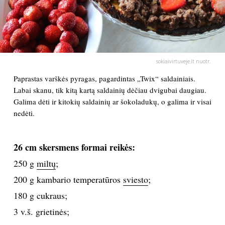
PSICHOLOGIJA
HOROSKOPAI
sokiaivirtuveje.lt nuotr.
ASTROLOGIJA
Paprastas varškės pyragas, pagardintas „Twix“ saldainiais.
Labai skanu, tik kitą kartą saldainių dėčiau dvigubai daugiau.
Galima dėti ir kitokių saldainių ar šokoladukų, o galima ir visai
POLITIKA
nedėti.
KULTŪRA
26 cm skersmens formai reikės:
LAISVALAIKIS
250 g
miltų
;
200 g kambario temperatūros
sviesto
;
KINAS
180 g cukraus;
3 v.š. grietinės;
MUZIKA