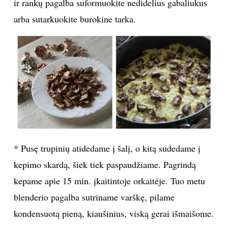
ir rankų pagalba suformuokite nedidelius gabaliukus
INTERJERAS
arba sutarkuokite burokine tarka.
NAMAI
VIRTUVĖ
RECEPTAI
VAIKAI
* Pusę trupinių atidedame į šalį, o kitą sudedame į
NELAIMĖS
kepimo skardą, šiek tiek paspaudžiame. Pagrindą
kepame apie 15 min. įkaitintoje orkaitėje. Tuo metu
KONTAKTAI
blenderio pagalba sutriname varškę, pilame
kondensuotą pieną, kiaušinius, viską gerai išmaišome.
PRIVATUMO POLITIKA