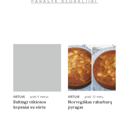
PARAŠYK REDAKCIJAI
VIRTUVĖ
prieš 9 metus
VIRTUVĖ
prieš 10 metų
Sultingi vištienos
Norvegiškas rabarbarų
kepsniai su sūriu
pyragas