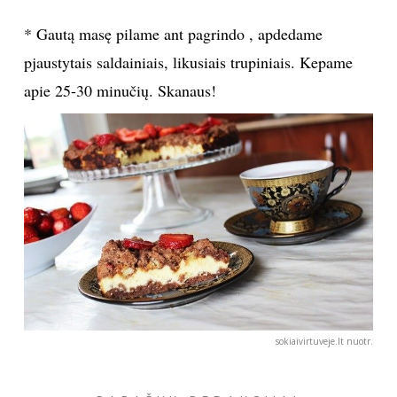
* Gautą masę pilame ant pagrindo , apdedame
Sekite mus:
pjaustytais saldainiais, likusiais trupiniais. Kepame
apie 25-30 minučių. Skanaus!
PRENUMERUOK
NAUJIENLAIŠKĮ
Prenumeruodami portalą,
Jūs sutinkate su
taisyklėmis
sokiaivirtuveje.lt nuotr.