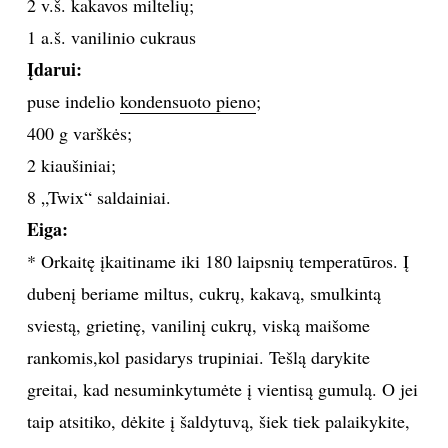
2 v.š. kakavos miltelių;
TEATRAS
1 a.š. vanilinio cukraus
Įdarui:
SPORTAS
puse indelio
kondensuoto pieno
;
400 g varškės;
FOTOGRAFIJA
2 kiaušiniai;
8 „Twix“ saldainiai.
MENAS
Eiga:
ORAI
* Orkaitę įkaitiname iki 180 laipsnių temperatūros. Į
dubenį beriame miltus, cukrų, kakavą, smulkintą
ĮDOMYBĖS
sviestą, grietinę, vanilinį cukrų, viską maišome
rankomis,kol pasidarys trupiniai. Tešlą darykite
ISTORIJA
greitai, kad nesuminkytumėte į vientisą gumulą. O jei
taip atsitiko, dėkite į šaldytuvą, šiek tiek palaikykite,
KNYGOS