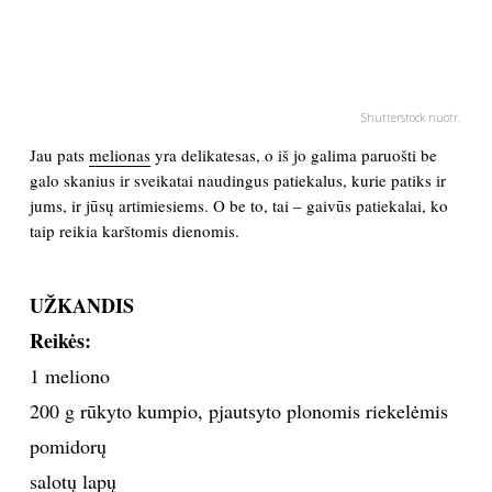
PSICHOLOGIJA
HOROSKOPAI
Shutterstock nuotr.
Jau pats
melionas
yra delikatesas, o iš jo galima paruošti be
ASTROLOGIJA
galo skanius ir sveikatai naudingus patiekalus, kurie patiks ir
jums, ir jūsų artimiesiems. O be to, tai – gaivūs patiekalai, ko
POLITIKA
taip reikia karštomis dienomis.
KULTŪRA
UŽKANDIS
Reikės:
LAISVALAIKIS
1 meliono
KINAS
200 g rūkyto kumpio, pjautsyto plonomis riekelėmis
pomidorų
MUZIKA
salotų lapų