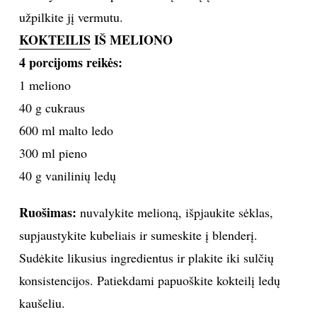
užpilkite jį vermutu.
KOKTEILIS
IŠ MELIONO
4 porcijoms reikės:
1 meliono
40 g cukraus
600 ml malto ledo
300 ml pieno
40 g vanilinių ledų
Ruošimas:
nuvalykite melioną, išpjaukite sėklas,
supjaustykite kubeliais ir sumeskite į blenderį.
Sudėkite likusius ingredientus ir plakite iki sulčių
konsistencijos. Patiekdami papuoškite kokteilį ledų
kaušeliu.