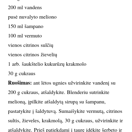
200 ml vandens
pusė nuvalyto meliono
150 ml šampano
100 ml vermuto
vienos citrinos sulčių
vienos citrinos žievelių
1 arb. šaukštelio kukurūzų krakmolo
30 g cukraus
Ruošimas:
ant lėtos ugnies užvirinkite vandenį su
200 g cukraus, atšaldykite. Blenderiu sutrinkite
melioną, įpilkite atšaldytą sirupą su šampanu,
pastatykite į šaldytuvą. Sumaišykite vermutą, citrinos
sultis, žieveles, krakmolą, 30 g cukraus, užvirinkite ir
atšaldykite. Prieš patiekdami į taurę įdėkite šerbeto ir