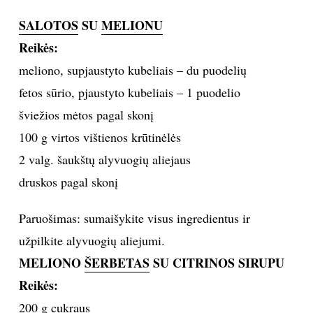
SALOTOS
SU
MELIONU
Sekite mus:
Reikės:
meliono, supjaustyto kubeliais – du puodelių
fetos sūrio, pjaustyto kubeliais – 1 puodelio
PRENUMERUOK
šviežios mėtos pagal skonį
100 g virtos vištienos krūtinėlės
2 valg. šaukštų alyvuogių aliejaus
NAUJIENLAIŠKĮ
druskos pagal skonį
Paruošimas: sumaišykite visus ingredientus ir
Prenumeruodami portalą,
užpilkite alyvuogių aliejumi.
Jūs sutinkate su
taisyklėmis
MELIONO
ŠERBETAS
SU CITRINOS SIRUPU
Reikės:
200 g cukraus