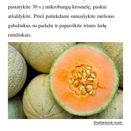
pastatykite 30 s į mikrobangų krosnelę, paskui
INTERJERAS
atšaldykite. Prieš patiekdami sumaišykite meliono
gabaliukus su padažu ir papuoškite trimis ledų
NAMAI
rutuliukais.
VIRTUVĖ
RECEPTAI
VAIKAI
NELAIMĖS
KONTAKTAI
Shutterstock nuotr.
PRIVATUMO POLITIKA