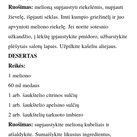
Ruošimas:
melioną supjaustyti riekelėmis, nupjauti
TEATRAS
žievelę, išpjauti sėklas. Imti kumpio griežinėlį ir juo
apvynioti meliono riekelę. Jei norite sotesnio
SPORTAS
užkandžio, į lėkštę įpjaustykite pmidoro, užbarstykite
FOTOGRAFIJA
plėšytais salotų lapais. Užpilkite kašeliu aliejaus.
DESERTAS
MENAS
Reikės:
1 meliono
ORAI
60 ml medaus
1 arb. šaukštelio citrinos sulčių
ĮDOMYBĖS
1 arb. šaukštelio apelsino sulčių
ISTORIJA
2 arb. šaukštelių tarkuoto imbiero
Ruošimas:
supjaustykite melioną kubeliais ir
KNYGOS
atšaldykite. Sumaišykite likusius ingredientus,