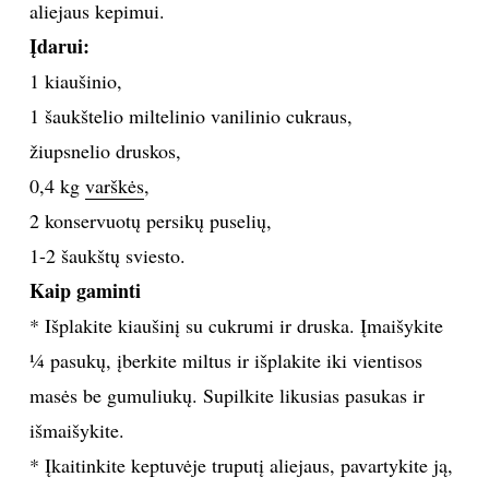
aliejaus kepimui.
TEATRAS
Įdarui:
1 kiaušinio,
SPORTAS
1 šaukštelio miltelinio vanilinio cukraus,
žiupsnelio druskos,
FOTOGRAFIJA
0,4 kg
varškės
,
2 konservuotų persikų puselių,
MENAS
1-2 šaukštų sviesto.
ORAI
Kaip gaminti
* Išplakite kiaušinį su cukrumi ir druska. Įmaišykite
ĮDOMYBĖS
¼ pasukų, įberkite miltus ir išplakite iki vientisos
masės be gumuliukų. Supilkite likusias pasukas ir
ISTORIJA
išmaišykite.
* Įkaitinkite keptuvėje truputį aliejaus, pavartykite ją,
KNYGOS