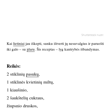
PSICHOLOGIJA
HOROSKOPAI
Shutterstock nuotr.
ASTROLOGIJA
Kai
lietiniai
jau iškepti, sunku ištverti jų nesuvalgius ir paruošti
iki galo – su
įdaru
. Šis receptas – lyg kantrybės išbandymas.
POLITIKA
KULTŪRA
Reikės:
2 stiklinių
pasukų
,
LAISVALAIKIS
1 stiklinės kvietinių miltų,
1 kiaušinio,
KINAS
2 šaukštelių cukraus,
žiupsnio druskos,
MUZIKA