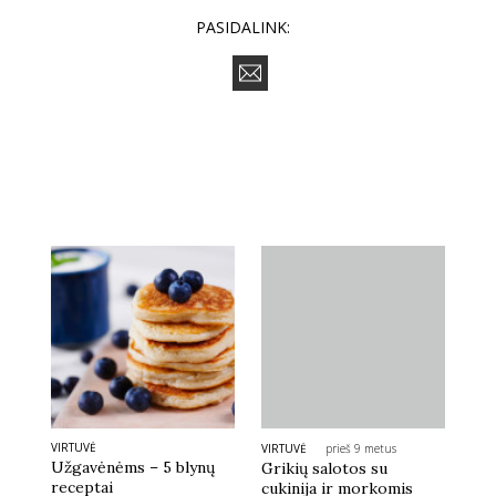
PASIDALINK:
Sekite mus:
PRENUMERUOK
NAUJIENLAIŠKĮ
Prenumeruodami portalą,
Jūs sutinkate su
taisyklėmis
VIRTUVĖ
VIRTUVĖ
prieš 9 metus
Užgavėnėms – 5 blynų
Grikių salotos su
receptai
cukinija ir morkomis