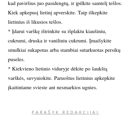
kad paviršius juo pasidengtų, ir įpilkite samtelį tešlos.
INTERJERAS
Kiek apkepusį lietinį apverskite. Taip iškepkite
lietinius iš likusios tešlos.
NAMAI
* Įdarui varškę ištrinkite su išplaktu kiaušiniu,
cukrumi, druska ir vaniliniu cukrumi. Įmaišykite
VIRTUVĖ
smulkiai sukapotas arba stambiai sutarkuotas persikų
puseles.
RECEPTAI
* Kiekvieno lietinio viduryje dėkite po šaukštą
VAIKAI
varškės, suvyniokite. Paruoštus lietinius apkepkite
įkaitintame svieste ant nesmarkios ugnies.
NELAIMĖS
KONTAKTAI
PARAŠYK REDAKCIJAI
PRIVATUMO POLITIKA