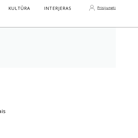
KULTŪRA
INTERJERAS
Prisijungti
S
ais