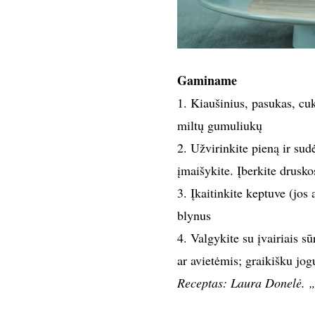
Gaminame
1. Kiaušinius, pasukas, cuk
miltų gumuliukų
2. Užvirinkite pieną ir sud
įmaišykite. Įberkite druskos
3. Įkaitinkite keptuve (jos a
blynus
4. Valgykite su įvairiais sū
ar avietėmis; graikišku jo
Receptas: Laura Donelė. „