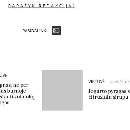
PARAŠYK REDAKCIJAI
PASIDALINK:
TUVĖ
VIRTUVĖ
prieš 9 me
gnas, ne per
dus burnoje
Jogurto pyragas 
pstantis obuolių
citrusiniu sirupu
agas