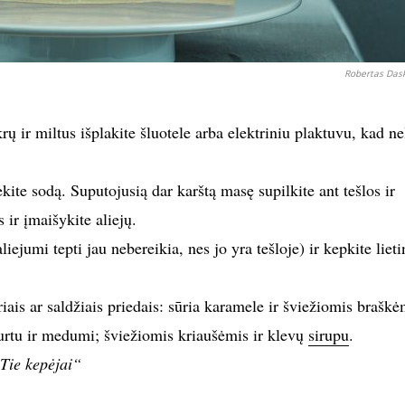
Robertas Dask
rų ir miltus išplakite šluotele arba elektriniu plaktuvu, kad ne
ėkite sodą. Suputojusią dar karštą masę supilkite ant tešlos ir
 ir įmaišykite aliejų.
liejumi tepti jau nebereikia, nes jo yra tešloje) ir kepkite lieti
riais ar saldžiais priedais: sūria karamele ir šviežiomis braškė
gurtu ir medumi; šviežiomis kriaušėmis ir klevų
sirupu
.
Tie kepėjai“