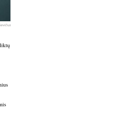
evičius
liktų
nius
mis