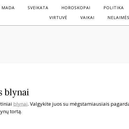
MADA
SVEIKATA
HOROSKOPAI
POLITIKA
VIRTUVĖ
VAIKAI
NELAIMĖ
s blynai
tiniai
blynai
. Valgykite juos su mėgstamiausiais pagard
ynų tortą.