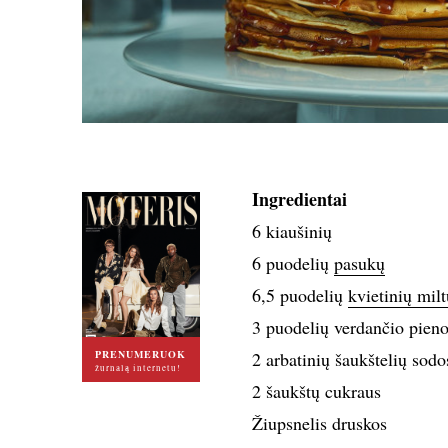
Ingredientai
6 kiaušinių
6 puodelių
pasukų
6,5 puodelių
kvietinių milt
3 puodelių verdančio pien
PRENUMERUOK
2 arbatinių šaukštelių sodo
žurnalą internetu!
2 šaukštų cukraus
Žiupsnelis druskos