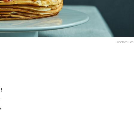
Robertas Das
ų
o
s