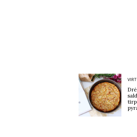
VIR
Drė
sal
tir
pyr