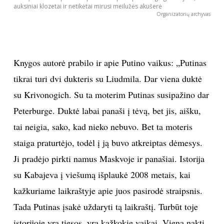
auksiniai klozetai ir netikėtai mirusi meilužės akušerė
Organizatorių archyvas
Knygos autorė prabilo ir apie Putino vaikus: „Putinas
tikrai turi dvi dukteris su Liudmila. Dar viena duktė
su Krivonogich. Su ta moterim Putinas susipažino dar
Peterburge. Duktė labai panaši į tėvą, bet jis, aišku,
tai neigia, sako, kad nieko nebuvo. Bet ta moteris
staiga praturtėjo, todėl į ją buvo atkreiptas dėmesys.
Ji pradėjo pirkti namus Maskvoje ir panašiai. Istorija
su Kabajeva į viešumą išplaukė 2008 metais, kai
kažkuriame laikraštyje apie juos pasirodė straipsnis.
Tada Putinas įsakė uždaryti tą laikraštį. Turbūt toje
istorijoje yra tiesos, yra kažkokie vaikai. Vieną naktį