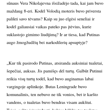
sūnaus Vera Nikolajevna išsižadėjo tada, kai jam buvo
INTERJERAS
maždaug 8-eri. Kodėl Volodią moteris buvo priversta
palikti savo tėvams? Kaip su juo elgėsi seneliai ir
NAMAI
kodėl galiausiai vaikas pateko pas įtėvius, kurie
suklastojo gimimo liudijimą? Ir ar tiesa, kad Putinas
VIRTUVĖ
augo žmogžudžių bei narkodilerių apsuptyje?
RECEPTAI
„Kur tik pasirodo Putinas, atsiranda auksiniai tualetai,
VAIKAI
šepečiai, auksas. Jis pamišęs dėl turtų. Galbūt Putinui
NELAIMĖS
reikia visų turtų todėl, kad buvo auginamas labai
vargingoje aplinkoje. Butas Leningrade buvo
KONTAKTAI
komunalinis, ten nebuvo ne tik vonios, bet ir karšto
vandens, o tualetas buvo bendras visam aukštui.
PRIVATUMO POLITIKA
Taigi, galite įsivaizduoti, kokios būklės tas tualetas...