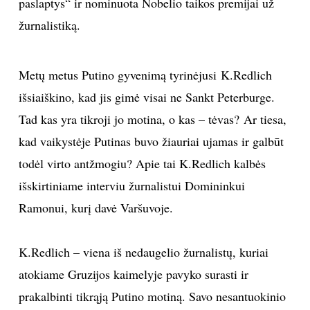
paslaptys“ ir nominuota Nobelio taikos premijai už
žurnalistiką.
TEATRAS
SPORTAS
Metų metus Putino gyvenimą tyrinėjusi K.Redlich
išsiaiškino, kad jis gimė visai ne Sankt Peterburge.
FOTOGRAFIJA
Tad kas yra tikroji jo motina, o kas – tėvas? Ar tiesa,
kad vaikystėje Putinas buvo žiauriai ujamas ir galbūt
MENAS
todėl virto antžmogiu? Apie tai K.Redlich kalbės
ORAI
išskirtiniame interviu žurnalistui Domininkui
Ramonui, kurį davė Varšuvoje.
ĮDOMYBĖS
K.Redlich – viena iš nedaugelio žurnalistų, kuriai
ISTORIJA
atokiame Gruzijos kaimelyje pavyko surasti ir
prakalbinti tikrąją Putino motiną. Savo nesantuokinio
KNYGOS