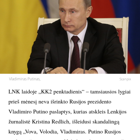
PSICHOLOGIJA
HOROSKOPAI
ASTROLOGIJA
POLITIKA
Vladimiras Putinas,
Scanpix
KULTŪRA
LNK laidoje „KK2 penktadienis“ – tamsiausios lygiai
LAISVALAIKIS
prieš mėnesį neva išrinkto Rusijos prezidento
Vladimiro Putino paslaptys, kurias atskleis Lenkijos
KINAS
žurnalistė Kristina Redlich, išleidusi skandalingą
knygą „Vova, Volodia, Vladimiras. Putino Rusijos
MUZIKA