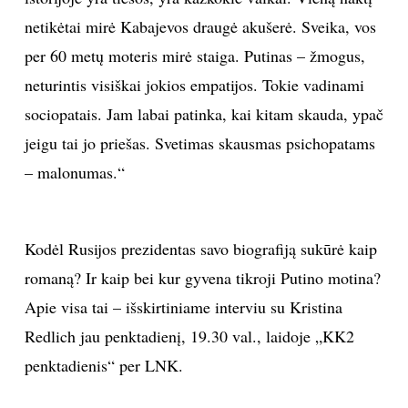
netikėtai mirė Kabajevos draugė akušerė. Sveika, vos
per 60 metų moteris mirė staiga. Putinas – žmogus,
neturintis visiškai jokios empatijos. Tokie vadinami
sociopatais. Jam labai patinka, kai kitam skauda, ypač
jeigu tai jo priešas. Svetimas skausmas psichopatams
– malonumas.“
Kodėl Rusijos prezidentas savo biografiją sukūrė kaip
romaną? Ir kaip bei kur gyvena tikroji Putino motina?
Apie visa tai – išskirtiniame interviu su Kristina
Redlich jau penktadienį, 19.30 val., laidoje „KK2
penktadienis“ per LNK.