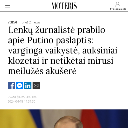
Prisijungti
VEIDAI
prieš 2 metus
Lenkų žurnalistė prabilo
apie Putino paslaptis:
VEIDAI
varginga vaikystė, auksiniai
MONARCHIJA
klozetai ir netikėtai mirusi
meilužės akušerė
MADA
GROŽIS
PRANEŠIMAS SPAUDAI
2024-04-18 11:37:30
SVEIKATA
APIE MANE