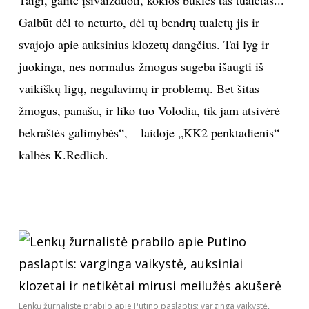
Galbūt dėl to neturto, dėl tų bendrų tualetų jis ir
Sekite mus:
svajojo apie auksinius klozetų dangčius. Tai lyg ir
juokinga, nes normalus žmogus sugeba išaugti iš
vaikiškų ligų, negalavimų ir problemų. Bet šitas
PRENUMERUOK
žmogus, panašu, ir liko tuo Volodia, tik jam atsivėrė
bekraštės galimybės“, – laidoje „KK2 penktadienis“
kalbės K.Redlich.
NAUJIENLAIŠKĮ
Prenumeruodami portalą,
Jūs sutinkate su
taisyklėmis
Lenkų žurnalistė prabilo apie Putino paslaptis: varginga vaikystė,